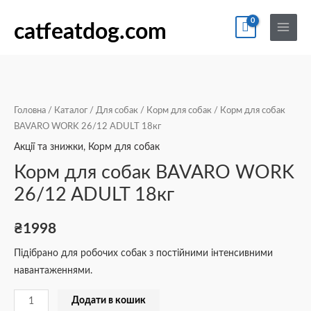
Перейти
По
Main
Корм
до
catfeatdog.com
Menu
для
вмісту
собак
BAVARO
WORK
26/12
Головна
/
Каталог
/
Для собак
/
Корм для собак
/ Корм для собак
ADULT
BAVARO WORK 26/12 ADULT 18кг
18кг
Акції та знижки
,
Корм для собак
кількість
Корм для собак BAVARO WORK
26/12 ADULT 18кг
₴
1998
Підібрано для робочих собак з постійними інтенсивними
навантаженнями.
Додати в кошик