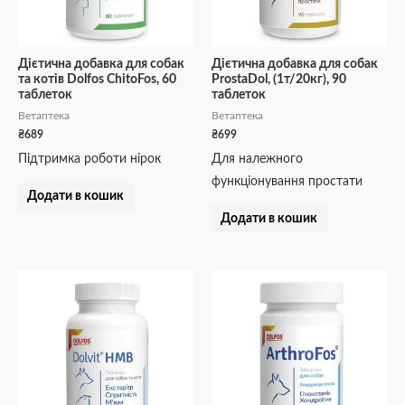
Дієтична добавка для собак
Дієтична добавка для собак
та котів Dolfos ChitoFos, 60
ProstaDol, (1т/20кг), 90
таблеток
таблеток
Ветаптека
Ветаптека
₴
689
₴
699
Підтримка роботи нірок
Для належного
функціонування простати
Додати в кошик
Додати в кошик