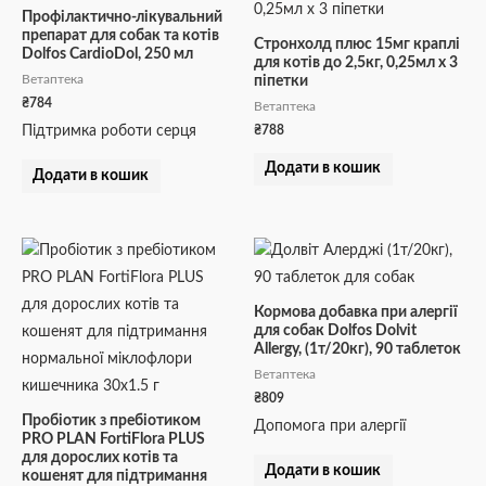
Профілактично-лікувальний
препарат для собак та котів
Стронхолд плюс 15мг краплі
Dolfos CardioDol, 250 мл
для котів до 2,5кг, 0,25мл х 3
Ветаптека
піпетки
₴
784
Ветаптека
₴
788
Підтримка роботи серця
Додати в кошик
Додати в кошик
Кормова добавка при алергії
для собак Dolfos Dolvit
Allergy, (1т/20кг), 90 таблеток
Ветаптека
₴
809
Пробіотик з пребіотиком
Допомога при алергії
PRO PLAN FortiFlora PLUS
для дорослих котів та
Додати в кошик
кошенят для підтримання