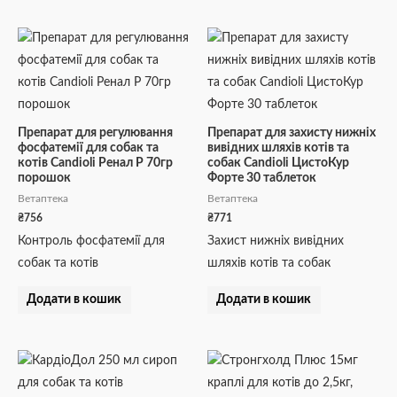
Препарат для регулювання
Препарат для захисту нижніх
фосфатемії для собак та
вивідних шляхів котів та
котів Candioli Ренал Р 70гр
собак Candioli ЦистоКур
порошок
Форте 30 таблеток
Ветаптека
Ветаптека
₴
756
₴
771
Контроль фосфатемії для
Захист нижніх вивідних
собак та котів
шляхів котів та собак
Додати в кошик
Додати в кошик