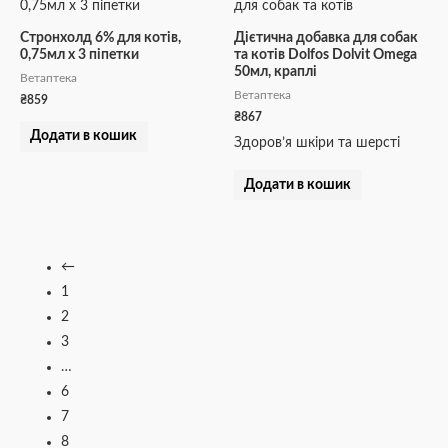
Стронхолд 6% для котів,
Дієтична добавка для собак
0,75мл х 3 піпетки
та котів Dolfos Dolvit Omega
50мл, краплі
Ветаптека
Ветаптека
₴
859
₴
867
Додати в кошик
Здоров’я шкіри та шерсті
Додати в кошик
←
1
2
3
…
6
7
8