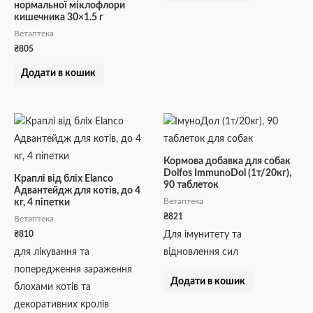
нормальної міклофлори
кишечника 30×1.5 г
Ветаптека
₴
805
Додати в кошик
Кормова добавка для собак
Dolfos ImmunoDol (1т/20кг),
Краплі від бліх Elanco
90 таблеток
Адвантейдж для котів, до 4
Ветаптека
кг, 4 піпетки
₴
821
Ветаптека
₴
810
Для імунитету та
для лікування та
відновлення сил
попередження зараження
Додати в кошик
блохами котів та
декоративних кролів