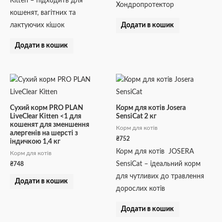
Kitten – підходить для
Хондропротектор
кошенят, вагітних та
лактуючих кішок
Додати в кошик
Додати в кошик
Сухий корм PRO PLAN
Корм для котів Josera
LiveClear Kitten <1 для
SensiCat 2 кг
кошенят для зменшення
Корм для котів
алергенів на шерсті з
₴
752
індичкою 1,4 кг
Корм для котів JOSERA
Корм для котів
SensiCat – ідеальний корм
₴
748
для чутливих до травлення
Додати в кошик
дорослих котів
Додати в кошик