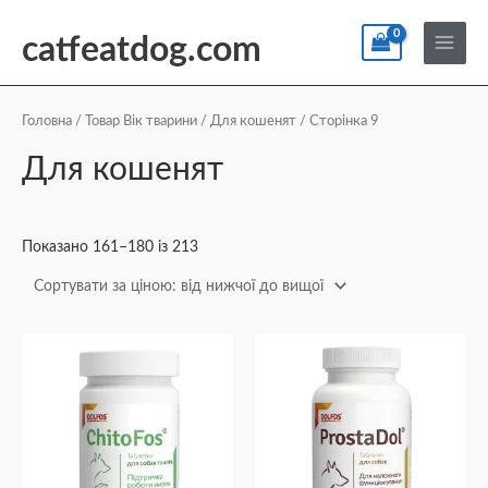
Перейти
По
Main
до
catfeatdog.com
Menu
вмісту
Сортування
за
ціною:
Головна
/ Товар Вік тварини /
Для кошенят
/ Сторінка 9
від
найнижчої
Для кошенят
до
найвищої
Показано 161–180 із 213