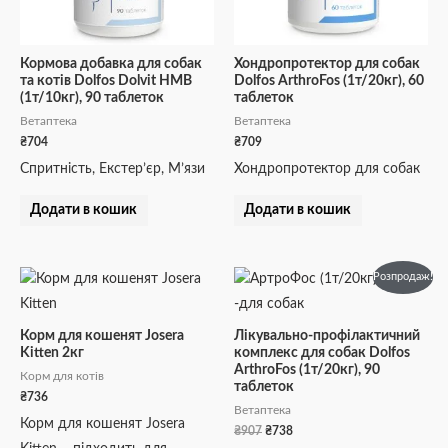
Кормова добавка для собак
Хондропротектор для собак
та котів Dolfos Dolvit HMB
Dolfos ArthroFos (1т/20кг), 60
(1т/10кг), 90 таблеток
таблеток
Ветаптека
Ветаптека
₴
704
₴
709
Спритність, Екстер’єр, М’язи
Хондропротектор для собак
Додати в кошик
Додати в кошик
Оригінальна
Поточна
Розпродаж!
ціна:
ціна:
₴907.
₴738.
Корм для кошенят Josera
Лікувально-профілактичний
Kitten 2кг
комплекс для собак Dolfos
ArthroFos (1т/20кг), 90
Корм для котів
таблеток
₴
736
Ветаптека
Корм для кошенят Josera
₴
907
₴
738