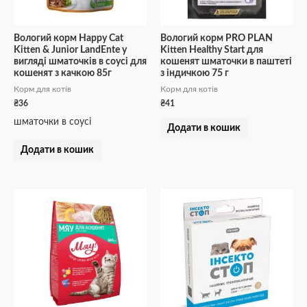
Вологий корм Happy Cat
Вологий корм PRO PLAN
Kitten & Junior LandEnte у
Kitten Healthy Start для
вигляді шматочків в cоусі для
кошенят шматочки в паштеті
кошенят з качкою 85г
з індичкою 75 г
Корм для котів
Корм для котів
₴
36
₴
41
шматочки в соусі
Додати в кошик
Додати в кошик