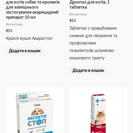
для котів собак та кроликів
Дронтал для котів, 1
для зовнішнього
таблетка
застосування акарицидний
Ветаптека
препарат 10 мл
₴
53
Ветаптека
Таблетки з привабливим
₴
53
смаком для лікування та
Краплі вушні Акарастоп
профілактики
гельмінтозів шлунково-
Додати в кошик
кишкового тракту
Додати в кошик