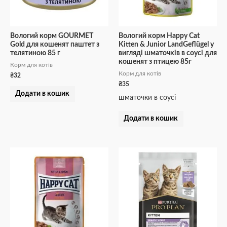
Вологий корм GOURMET
Вологий корм Happy Cat
Gold для кошенят паштет з
Kitten & Junior LandGeflügel у
телятиною 85 г
вигляді шматочків в cоусі для
кошенят з птицею 85г
Корм для котів
Корм для котів
₴
32
₴
35
Додати в кошик
шматочки в соусі
Додати в кошик