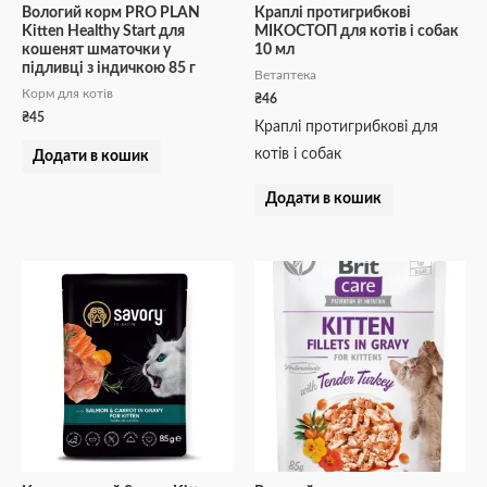
Вологий корм PRO PLAN
Краплі протигрибкові
Kitten Healthy Start для
МІКОСТОП для котів і собак
кошенят шматочки у
10 мл
підливці з індичкою 85 г
Ветаптека
Корм для котів
₴
46
₴
45
Краплі протигрибкові для
котів і собак
Додати в кошик
Додати в кошик