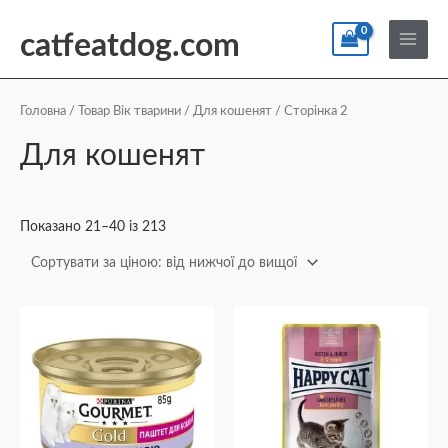
Перейти
По
Main
до
catfeatdog.com
Menu
вмісту
Сортування
за
ціною:
Головна
/ Товар Вік тварини /
Для кошенят
/ Сторінка 2
від
найнижчої
Для кошенят
до
найвищої
Показано 21–40 із 213