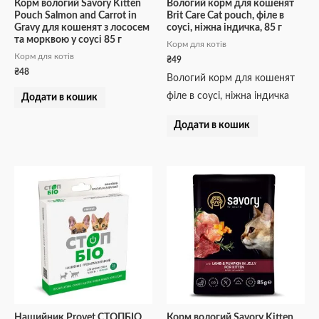
Корм вологий Savory Kitten
Вологий корм для кошенят
Pouch Salmon and Carrot in
Brit Care Cat pouch, філе в
Gravy для кошенят з лососем
соусі, ніжна індичка, 85 г
та морквою у соусі 85 г
Корм для котів
Корм для котів
₴
49
₴
48
Вологий корм для кошенят
філе в соусі, ніжна індичка
Додати в кошик
Додати в кошик
Нашийник Provet СТОПБІО
Корм вологий Savory Kitten