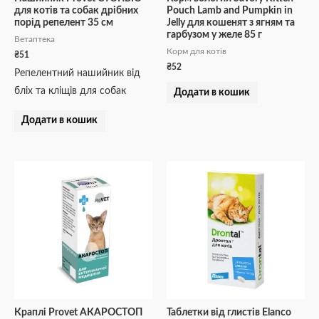
для котів та собак дрібних
Pouch Lamb and Pumpkin in
порід репелент 35 см
Jelly для кошенят з ягням та
гарбузом у желе 85 г
Ветаптека
Корм для котів
₴
51
₴
52
Репелентний нашийник від
бліх та кліщів для собак
Додати в кошик
Додати в кошик
Краплі Provet АКАРОСТОП
Таблетки від глистів Elanco