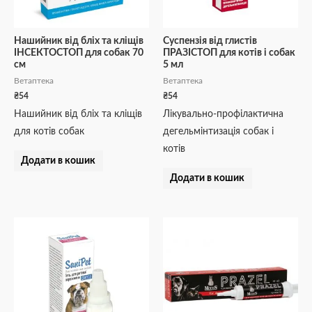
Нашийник від бліх та кліщів
Суспензія від глистів
ІНСЕКТОСТОП для собак 70
ПРАЗІСТОП для котів і собак
см
5 мл
Ветаптека
Ветаптека
₴
54
₴
54
Нашийник від бліх та кліщів
Лікувально-профілактична
для котів собак
дегельмінтизація собак і
котів
Додати в кошик
Додати в кошик