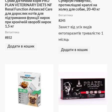
Сухий дієтичний корм PRO
Суперіум Невертікс,
PLAN VETERINARY DIETS NF
протикліщові краплі на
Renal Function Advanced Care
холку для собак, 20-40 кг
для дорослих котів для
Ветаптека
підтримання функції нирок
₴
245
при хронічній хворобі нирок
1,5 кг
Захист від усіх видів
Ветаптека
ектопаразитів тривалістю 1
₴
852
місяць
Додати в кошик
Додати в кошик