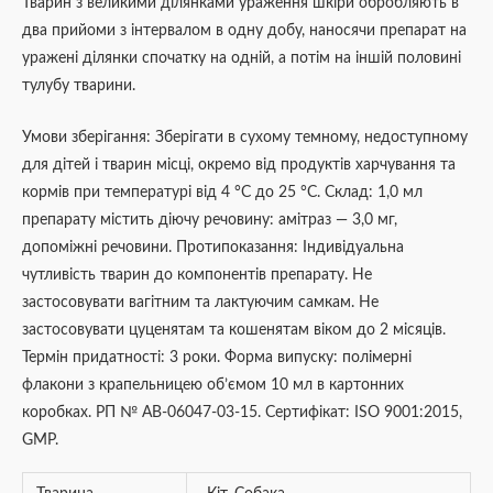
Тварин з великими ділянками ураження шкіри обробляють в
два прийоми з інтервалом в одну добу, наносячи препарат на
уражені ділянки спочатку на одній, а потім на іншій половині
тулубу тварини.
Умови зберігання: Зберігати в сухому темному, недоступному
для дітей і тварин місці, окремо від продуктів харчування та
кормів при температурі від 4 °С до 25 °С. Склад: 1,0 мл
препарату містить діючу речовину: амітраз — 3,0 мг,
допоміжні речовини. Протипоказання: Індивідуальна
чутливість тварин до компонентів препарату. Не
застосовувати вагітним та лактуючим самкам. Не
застосовувати цуценятам та кошенятам віком до 2 місяців.
Термін придатності: 3 роки. Форма випуску: полімерні
флакони з крапельницею об’ємом 10 мл в картонних
коробках. РП № АВ-06047-03-15. Сертифікат: ISO 9001:2015,
GMP.