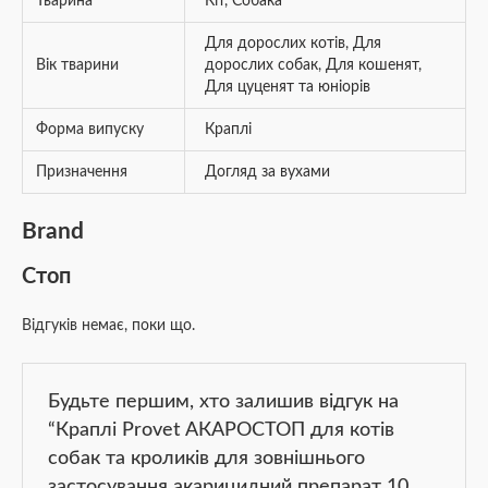
Тварина
Кіт
,
Собака
Для дорослих котів
,
Для
Вік тварини
дорослих собак
,
Для кошенят
,
Для цуценят та юніорів
Форма випуску
Краплі
Призначення
Догляд за вухами
Brand
Стоп
Відгуків немає, поки що.
Будьте першим, хто залишив відгук на
“Краплі Provet АКАРОСТОП для котів
собак та кроликів для зовнішнього
застосування акарицидний препарат 10