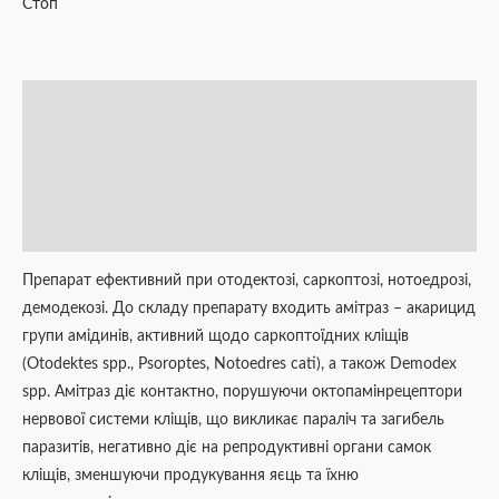
Стоп
Опис
Додаткова інформація
Brand
Відгуки (0)
Препарат ефективний при отодектозі, саркоптозі, нотоедрозі,
демодекозі. До складу препарату входить амітраз – акарицид
групи амідинів, активний щодо саркоптоїдних кліщів
(Оtodektes sрр., Рsoroptes, Notoedres cati), а також Demodex
sрр. Амітраз діє контактно, порушуючи октопамінрецептори
нервової системи кліщів, що викликає параліч та загибель
паразитів, негативно діє на репродуктивні органи самок
кліщів, зменшуючи продукування яєць та їхню