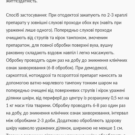
життєздатність.
Спосіб застосування: При отодектозі закапують по 2-3 краплі
препарату у зовнішні слухові проходи обох вух (навіть при
ураженні лише одного). Попередньо слухові проходи
очищають від струпів та кірок тампоном, змоченим
препаратом, для повної обробки поверхні вуха, вушну
раковину складають вздовж навпіл і легко масажують.
Обробку проводять один раз на добу до зникнення клінічних
ознак захворювання (6-8 обробок). При демодекозі,
саркоптозі, нотоедрозі та псороптозі препарат наносять за
допомогою ватно-марлевого тампону тонким шаром на
попередньо очищені від поверхневих струпів і кірок уражені
ділянки шкіри, від периферії до центру із розрахунку 0,5 мл на
1 кг маси тіла тварини. Обробку проводять 6-8 раз один раз
на добу, до зникнення клінічних ознак захворювання, інтервал
між обробками 2-3 доби. Додатково обробляють здорову
шкіру навколо уражених ділянок, шириною не менше 1 см.