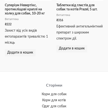
Суперіум Невертікс,
Таблетки від глистів для
протикліщові краплі на
собак та котів Prazel, 5 шт.
холку для собак, 10-20 кг
Ветаптека
Ветаптека
₴
316
₴
222
Ефективний антигельмінтний
Захист від усіх видів
препарат з широким
ектопаразитів тривалістю 1
спектром дії.
місяць
Додати в кошик
Додати в кошик
Сторінки
Корм для собак
Корм для котів
Одяг для собак