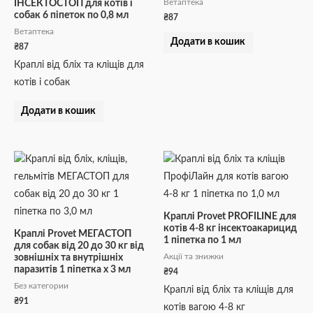
Ветаптека
ІНСЕКТОСТОП для котів і
собак 6 піпеток по 0,8 мл
₴
87
Ветаптека
Додати в кошик
₴
87
Краплі від бліх та кліщів для
котів і собак
Додати в кошик
Краплі Provet PROFILINE для
котів 4-8 кг інсектоакарицид
Краплі Provet МЕГАСТОП
1 піпетка по 1 мл
для собак від 20 до 30 кг від
Акції та знижки
зовнішніх та внутрішніх
паразитів 1 піпетка х 3 мл
₴
94
Без категории
Краплі від бліх та кліщів для
₴
91
котів вагою 4-8 кг