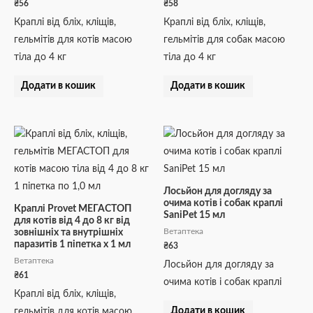
₴
56
₴
58
Краплі від бліх, кліщів,
Краплі від бліх, кліщів,
гельмітів для котів масою
гельмітів для собак масою
тіла до 4 кг
тіла до 4 кг
Додати в кошик
Додати в кошик
Лосьйон для догляду за
очима котів і собак краплі
Краплі Provet МЕГАСТОП
SaniPet 15 мл
для котів від 4 до 8 кг від
Ветаптека
зовнішніх та внутрішніх
паразитів 1 піпетка х 1 мл
₴
63
Ветаптека
Лосьйон для догляду за
₴
61
очима котів і собак краплі
Краплі від бліх, кліщів,
Додати в кошик
гельмітів для котів масою