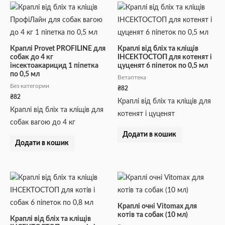
Краплі Provet PROFILINE для
Краплі від бліх та кліщів
собак до 4 кг
ІНСЕКТОСТОП для котенят і
інсектоакарицид 1 піпетка
цуценят 6 піпеток по 0,5 мл
по 0,5 мл
Ветаптека
Без категории
₴
82
₴
82
Краплі від бліх та кліщів для
Краплі від бліх та кліщів для
котенят і цуценят
собак вагою до 4 кг
Додати в кошик
Додати в кошик
Краплі очні Vitomax для
котів та собак (10 мл)
Краплі від бліх та кліщів