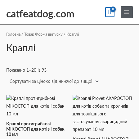
Перейти
По
Main
до
catfeatdog.com
Menu
вмісту
Сортування
за
ціною:
Головна
/ Товар Форма випуску / Краплі
від
найнижчої
Краплі
до
найвищої
Показано 1–20 із 93
Краплі протигрибкові
МІКОСТОП для котів і собак
10 мл