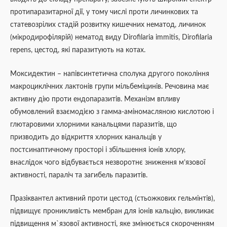
протипаразитарної дії, у тому числі проти личинкових та
статевозрілих стадій розвитку кишечних нематод, личинок
(мікродирофілярій) нематод виду Dirofilaria immitis, Dirofilaria
repens, цестод, які паразитують на котах.
Моксидектин – напівсинтетична сполука другого покоління
макроциклічних лактонів групи мільбеміцинів. Речовина має
активну дію проти ендопаразитів. Механізм впливу
обумовлений взаємодією з гамма-аміномасляною кислотою і
глютаровими хлорними канальцями паразитів, що
призводить до відкриття хлорних канальців у
постсинаптичному просторі і збільшення іонів хлору,
внаслідок чого відбувається незворотнє зниження м’язової
активності, параліч та загибель паразитів.
Празіквантел активний проти цестод (стьожкових гельмінтів),
підвищує проникливість мембран для іонів кальцію, викликає
підвищення м`язової активності, яке змінюється скороченням