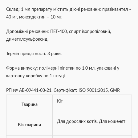
Склад: 1 мл препарату містить діючі речовини: празіквантел –
40 мг, моксидектин – 10 мг.
Допоміжні речовини: ПЕГ-400, спирт ізопропіловий,
диметилсульфоксид.
Термін придатності: 3 роки.
Форма випуску: полімерні піпетки по 1,0 мл, упаковані у
картонну коробку по 1 штуці.
РП № АВ-09441-03-21. Сертифікат: ISO 9001:2015, GMP.
Кіт
Тварина
Для дорослих котів
,
Для кошенят
Вік тварини