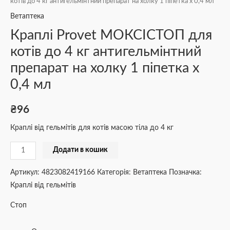
котів до 4 кг антигельмінтний препарат на холку 1 піпетка х 0,4 мл
Ветаптека
Краплі Provet МОКСІСТОП для
котів до 4 кг антигельмінтний
препарат на холку 1 піпетка х
0,4 мл
₴
96
Краплі від гельмітів для котів масою тіла до 4 кг
Додати в кошик
Артикул:
4823082419166
Категорія:
Ветаптека
Позначка:
Краплі від гельмітів
Стоп