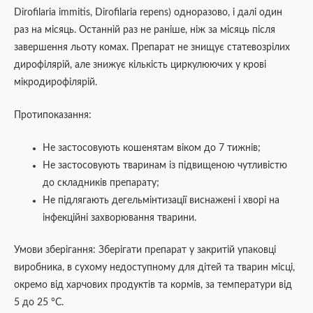
Dirofilaria immitis, Dirofilaria repens) одноразово, і далі один
раз на місяць. Останній раз не раніше, ніж за місяць після
завершення льоту комах. Препарат не знищує статевозрілих
дирофілярій, але знижує кількість циркулюючих у крові
мікродирофілярій.
Протипоказання:
Не застосовують кошенятам віком до 7 тижнів;
Не застосовують тваринам із підвищеною чутливістю
до складників препарату;
Не підлягають дегельмінтизації виснажені і хворі на
інфекційні захворювання тварини.
Умови зберігання: Зберігати препарат у закритій упаковці
виробника, в сухому недоступному для дітей та тварин місці,
окремо від харчових продуктів та кормів, за температури від
5 до 25 °С.