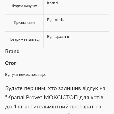
Краплі
Форма випуску
Від глістів
Призначення
Від паразитів
Товари у ветаптеці
Brand
Стоп
Відгуків немає, поки що.
Будьте першим, хто залишив відгук на
“Краплі Provet МОКСІСТОП для котів
до 4 кг антигельмінтний препарат на