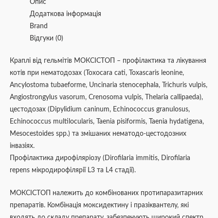
Опис
Додаткова інформація
Brand
Відгуки (0)
Краплі від гельмітів МОКСІСТОП – профілактика та лікування
котів при нематодозах (Toxocara cati, Toxascaris leonine,
Ancylostoma tubaeforme, Uncinaria stenocephala, Trichuris vulpis,
Angiostrongylus vasorum, Crenosoma vulpis, Thelaria callipaeda),
цестодозах (Dipylidium caninum, Echinococcus granulosus,
Echinococcus multilocularis, Taenia pisiformis, Taenia hydatigena,
Mesocestoides spp.) та змішаних нематодо-цестодозних
інвазіях.
Профілактика дирофіляріозу (Dirofilaria immitis, Dirofilaria
repens мікродирофілярії L3 та L4 стадії).
МОКСІСТОП належить до комбінованих протипаразитарних
препаратів. Комбінація моксидектину і празіквантелу, які
входять до складу препарату, забезпечують широкий спектр