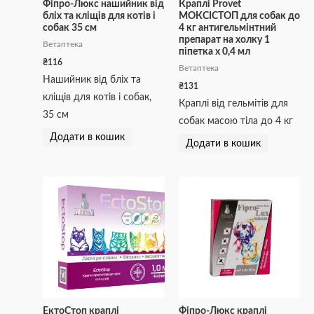
Фіпро-Люкс нашийник від
Краплі Provet
бліх та кліщів для котів і
МОКСІСТОП для собак до
собак 35 см
4 кг антигельмінтний
препарат на холку 1
Ветаптека
піпетка х 0,4 мл
₴
116
Ветаптека
Нашийник від бліх та
₴
131
кліщів для котів і собак,
Краплі від гельмітів для
35 см
собак масою тіла до 4 кг
Додати в кошик
Додати в кошик
ЕктоСтоп краплі
Фіпро-Люкс краплі