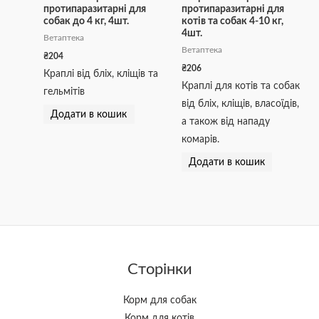
протипаразитарні для
протипаразитарні для
собак до 4 кг, 4шт.
котів та собак 4-10 кг,
4шт.
Ветаптека
Ветаптека
₴
204
₴
206
Краплі від бліх, кліщів та
Краплі для котів та собак
гельмітів
від бліх, кліщів, власоїдів,
Додати в кошик
а також від нападу
комарів.
Додати в кошик
Сторінки
Корм для собак
Корм для котів