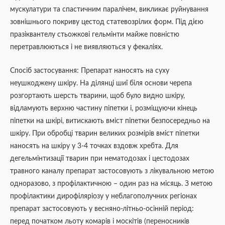
мускулатури та спастичним паралічем, викликає руйнування
зовнішнього покриву цестод статевозрілих форм. Під дією
празіквантелу стьожкові гельмінти майже повністю
перетравлюються і не виявляються у фекаліях.
Спосіб застосування: Препарат наносять на суху
неушкоджену шкіру. На ділянці шиї біля основи черепа
розгортають шерсть тварини, щоб було видно шкіру,
відламують верхню частину піпетки і, розміщуючи кінець
піпетки на шкірі, витискають вміст піпетки безпосередньо на
шкіру. При обробці тварин великих розмірів вміст піпетки
наносять на шкіру у 3-4 точках вздовж хребта. Для
дегельмінтизації тварин при нематодозах і цестодозах
травного каналу препарат застосовують з лікувальною метою
одноразово, з профілактичною – один раз на місяць. З метою
профілактики дирофіляріозу у неблагополучних регіонах
препарат застосовують у весняно-літньо-осінній період:
перед початком льоту комарів і москітів (переносників