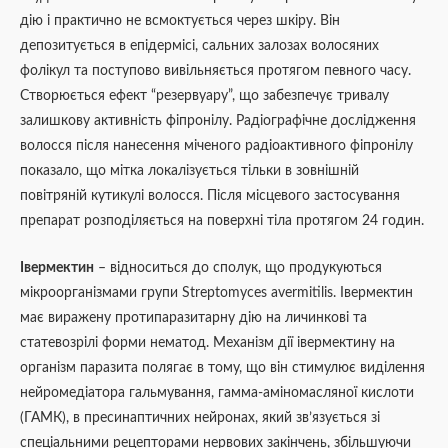
дію і практично не всмоктується через шкіру. Він
депозитується в епідермісі, сальних залозах волосяних
фолікул та поступово вивільняється протягом певного часу.
Створюється ефект “резервуару”, що забезпечує тривалу
залишкову активність фіпронілу. Радіографічне дослідження
волосся після нанесення міченого радіоактивного фіпронілу
показало, що мітка локалізується тільки в зовнішній
повітряній кутикулі волосся. Після місцевого застосування
препарат розподіляється на поверхні тіла протягом 24 годин.
Івермектин
– відноситься до сполук, що продукуються
мікроорганізмами групи Streptomyces avermitilis. Івермектин
має виражену протипаразитарну дію на личинкові та
статевозрілі форми нематод. Механізм дії івермектину на
організм паразита полягає в тому, що він стимулює виділення
нейромедіатора гальмування, гамма-аміномасляної кислоти
(ГАМК), в пресинаптичних нейронах, який зв’язується зі
спеціальними рецепторами нервових закінчень, збільшуючи