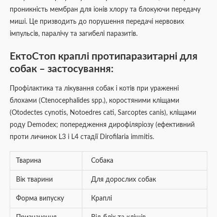
проникність мембран для іонів хлору та блокуючи передачу
миші. Це призводить до порушення передачі нервових
імпульсів, паралічу та загибелі паразитів.
ЕктоСтоп краплі протипаразитарні для
собак – застосування:
Профілактика та лікування собак і котів при ураженні
блохами (Ctenocephalides spp.), коростяними кліщами
(Otodectes cynotis, Notoedres cati, Sarcoptes canis), кліщами
роду Demodex; попередження дирофіляріозу (ефективний
проти личинок L3 і L4 стадії Dirofilaria immitis.
Тварина
Собака
Вік тварини
Для дорослих собак
Форма випуску
Краплі