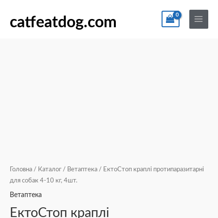
Перейти
По
Main
ЕктоСтоп
до
catfeatdog.com
Menu
краплі
вмісту
протипаразитарні
для
собак
4-
10
кг,
4шт.
кількість
Головна
/
Каталог
/
Ветаптека
/ ЕктоСтоп краплі протипаразитарні
для собак 4-10 кг, 4шт.
Ветаптека
ЕктоСтоп краплі