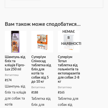
Вам також може сподобатися…
НЕМАЄ
В
НАЯВНОСТІ
Шампунь від
Суперіум
Суперіум
бліх та
Спіносад
Тотал
кліщів Fipro-
таблетка від
таблетка від
Lux 250 ml
бліх для
гельмінтів та
котів та
ектопаразитів
Ветаптека
собак від 5
для собак 2-8
₴
174
до 10 кг
кг
Шампунь від
Ветаптека
Ветаптека
бліх та кліщів
₴
188
₴
165
для собак та
Таблетка від
Таблетка для
котів
бліх для
собак від