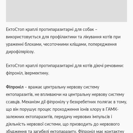
Brand
Відгуки (0)
ЕктоСтоп краплі протипаразитарні для собак –
використовується для профілактики та лікування котів при
ураженні блохами, чесоточними кліщами, попередження
дирофіляріозу.
ЕктоСтоп краплі протипаразитарні для котів діючі речовини:
фіпроніл, івермектину.
Фіпроніл
– вражає центральну нервову систему
ектопаразитів, не впливаючи на центральну нервову систему
ссавців. Механізм дії фіпронілу у безхребетних полягає в тому,
що він порушує процес проходження іонів хлору в ГАМК-
залежних ектопаразитів, передачу нервових імпульсів і
діяльність нервової системи, що призводить до нервового
збудження та загибелі ектопаразиту. Фіпроніл має контактну