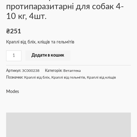
протипаразитарні для собак 4-
10 кг, 4шт.
₴
251
Краплі від бліх, кліщів та гельмітів
Додати в кошик
Артикул:
ЗС000238
Категорія:
Ветаптека
Позначки:
Краплі від бліх
,
Краплі від гельмітів
,
Краплі від кліщів
Modes
Опис
Додаткова інформація