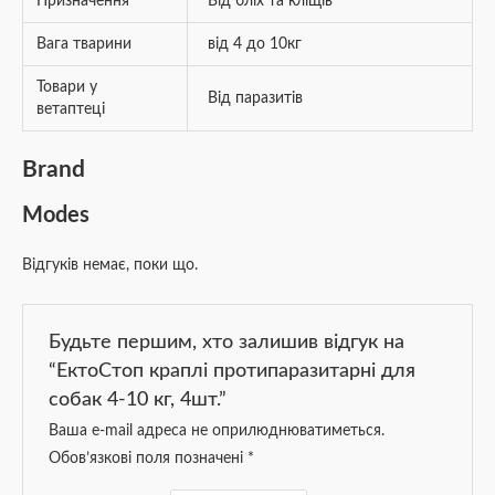
Призначення
Від бліх та кліщів
Вага тварини
від 4 до 10кг
Товари у
Від паразитів
ветаптеці
Brand
Modes
Відгуків немає, поки що.
Будьте першим, хто залишив відгук на
“ЕктоСтоп краплі протипаразитарні для
собак 4-10 кг, 4шт.”
Ваша e-mail адреса не оприлюднюватиметься.
Обов’язкові поля позначені
*