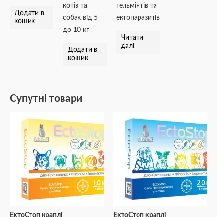
котів та
гельмінтів та
Додати в
собак від 5
ектопаразитів
кошик
до 10 кг
Читати
далі
Додати в
кошик
Супутні товари
ЕктоСтоп краплі
ЕктоСтоп краплі