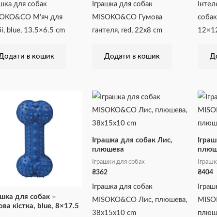
ашка для собак
Іграшка для собак
Інтел
OKO&CO М’яч для
MISOKO&CO Гумова
собак
і, blue, 13.5×6.5 cm
гантеля, red, 22х8 cm
12×1
Додати в кошик
Додати в кошик
Д
Іграшка для собак Лис,
Іграш
плюшева
плюш
Іграшки для собак
Іграшк
₴
362
₴
404
Іграшка для собак
Іграш
ашка для собак –
MISOKO&CO Лис, плюшева,
MISO
ова кістка, blue, 8×17.5
38х15х10 cm
плюше