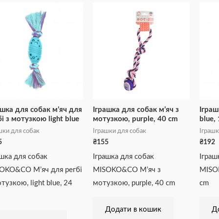
ашка для собак м’яч для
Іграшка для собак м’яч з
Іграш
бі з мотузкою light blue
мотузкою, purple, 40 cm
blue,
шки для собак
Іграшки для собак
Іграшк
5
₴
155
₴
192
ашка для собак
Іграшка для собак
Іграш
OKO&CO М’яч для регбі
MISOKO&CO М’яч з
MISO
тузкою, light blue, 24
мотузкою, purple, 40 cm
cm
Додати в кошик
Д