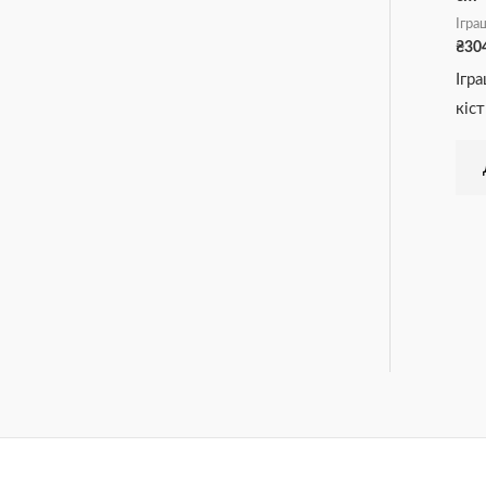
Ігра
₴
30
Ігр
кіст