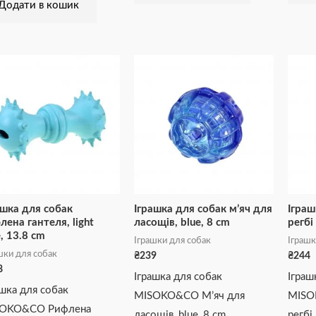
Додати в кошик
ашка для собак
Іграшка для собак м’яч для
Іграш
лена гантеля, light
ласощів, blue, 8 cm
регбі
e, 13.8 cm
Іграшки для собак
Іграшк
шки для собак
₴
239
₴
244
8
Іграшка для собак
Іграш
ашка для собак
MISOKO&CO М’яч для
MISO
OKO&CO Рифлена
ласощів, blue, 8 cm
регбі,