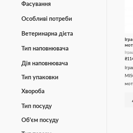
Фасування
Особливі потреби
Ветеринарна дієта
Ігр
мот
Тип наповнювача
Ігра
₴
11
Дія наповнювача
Ігр
MIS
Тип упаковки
мот
Хвороба
Тип посуду
Об'єм посуду