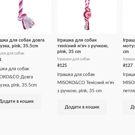
ашка для собак довга
Іграшка для собак
Іграш
узка, pink, 35.5cm
тенісний м’яч з ручкою,
мотуз
pink, 35 cm
cm
шки для собак
Іграшки для собак
Іграшк
4
₴
125
₴
127
ашка для собак
Іграшка для собак
Іграш
OKO&CO Довга
MISOKO&CO Тенісний м’яч
MISO
узка, pink, 35.5cm
з ручкою, pink, 35 cm
петля
Додати в кошик
Додати в кошик
Д