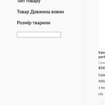
Тип товару
Товар Довжина вовни
Розмір тварини
Ігр
рег
Ігра
₴
14
Ігр
MIS
з мо
cm