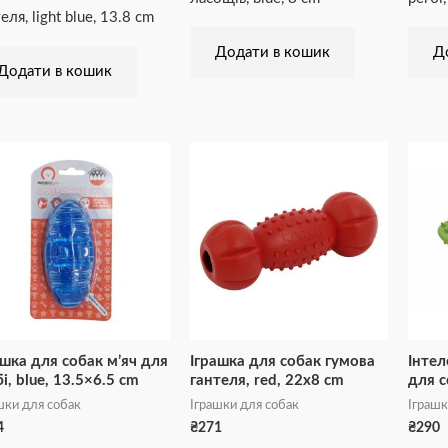
еля, light blue, 13.8 cm
Додати в кошик
Д
Додати в кошик
ашка для собак м’яч для
Іграшка для собак гумова
Інтел
і, blue, 13.5×6.5 cm
гантеля, red, 22х8 cm
для с
шки для собак
Іграшки для собак
Іграшк
4
₴
271
₴
290