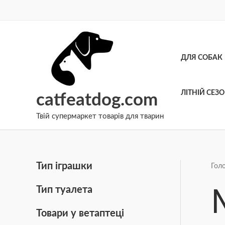
Перейти
до
вмісту
ДЛЯ СОБАК
ЛІТНІЙ СЕЗ
catfeatdog.com
Твій супермаркет товарів для тварин
Тип іграшки
Гол
Тип туалета
Товари у ветаптеці