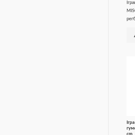
Ігр
MIS
регб
Ігр
гум
cm