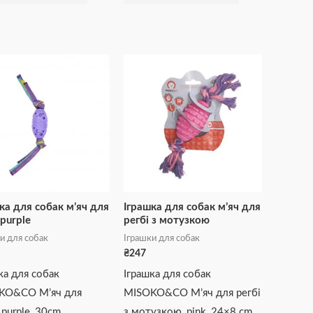
ка для собак м’яч для
Іграшка для собак м’яч для
 purple
регбі з мотузкою
и для собак
Іграшки для собак
₴
247
ка для собак
Іграшка для собак
KO&CO М’яч для
MISOKO&CO М’яч для регбі
 purple, 30cm
з мотузкою, pink, 24×8 cm