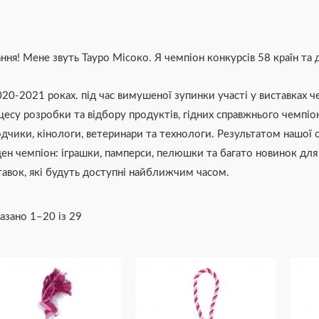
ання! Мене звуть Тауро Місоко. Я чемпіон конкурсів 58 країн та 
020-2021 роках. під час вимушеної зупинки участі у виставках че
цесу розробки та відбору продуктів, гідних справжнього чемпіо
одчики, кінологи, ветеринари та технологи. Результатом нашої с
ен чемпіон: іграшки, памперси, пелюшки та багато новинок для 
тавок, які будуть доступні найближчим часом.
азано 1–20 із 29