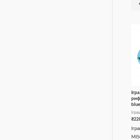
Ігр
риф
blu
Ігра
₴
22
Ігр
MIS