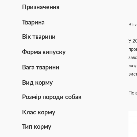
Призначення
Тварина
Віт
Вік тварини
У 2
про
Форма випуску
зав
жод
Вага тварини
вис
Вид корму
Пок
Розмір породи собак
Клас корму
Тип корму