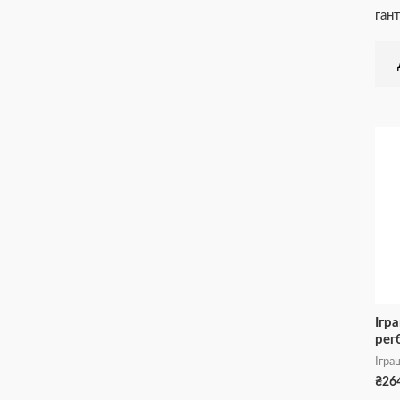
гант
Ігр
регб
Ігра
₴
26