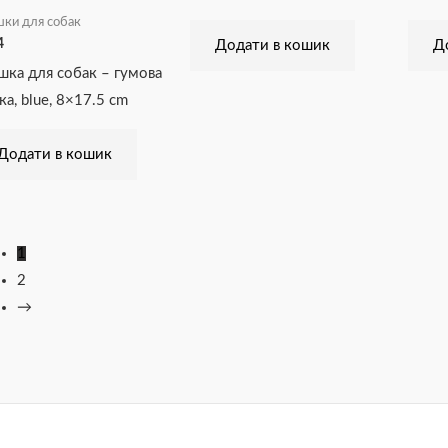
шки для собак
4
Додати в кошик
Д
ашка для собак – гумова
ка, blue, 8×17.5 cm
Додати в кошик
1
2
→