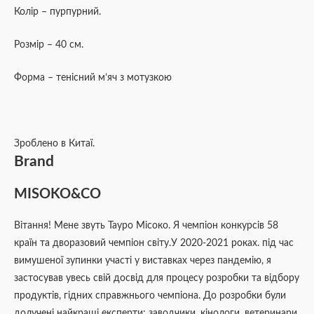
Колір – пурпурний.
Розмір – 40 см.
Форма – тенісний м’яч з мотузкою
Зроблено в Китаї.
Brand
MISOKO&CO
Вітання! Мене звуть Тауро Місоко. Я чемпіон конкурсів 58
країн та дворазовий чемпіон світу.У 2020-2021 роках. під час
вимушеної зупинки участі у виставках через пандемію, я
застосував увесь свій досвід для процесу розробки та відбору
продуктів, гідних справжнього чемпіона. До розробки були
долучені найкращі експерти: заводчики, кінологи, ветеринари