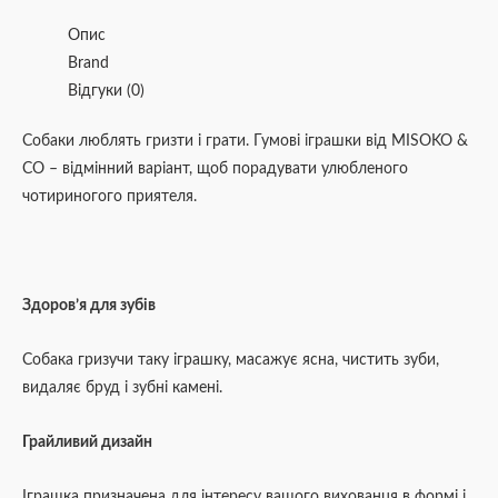
Опис
Brand
Відгуки (0)
Собаки люблять гризти і грати. Гумові іграшки від MISOKO &
CO – відмінний варіант, щоб порадувати улюбленого
чотириногого приятеля.
Здоров’я для зубів
Собака гризучи таку іграшку, масажує ясна, чистить зуби,
видаляє бруд і зубні камені.
Грайливий дизайн
Іграшка призначена для інтересу вашого вихованця в формі і