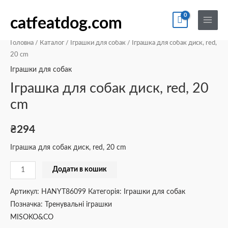
Перейти
По
Main
Іграшка
до
catfeatdog.com
Menu
для
вмісту
собак
Головна
/
Каталог
/
Іграшки для собак
/ Іграшка для собак диск, red,
диск,
20 cm
red,
Іграшки для собак
20
Іграшка для собак диск, red, 20
cm
cm
кількість
₴
294
Іграшка для собак диск, red, 20 cm
Додати в кошик
Артикул:
HANYT86099
Категорія:
Іграшки для собак
Позначка:
Тренувальні іграшки
MISOKO&CO