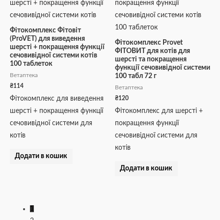
Фітокомплекс Фітовіт
(ProVET) для виведення
Фітокомплекс Provet
шерсті + покращення функції
ФІТОВИТ для котів для
сечовивідної системи котів
шерсті та покращення
100 таблеток
функції сечовивідної системи
Ветаптека
100 табл 72 г
₴
114
Ветаптека
₴
120
Фітокомплекс для виведення
шерсті + покращення функції
Фітокомплекс для шерсті +
сечовивідної системи для
покращення функції
котів
сечовивідної системи для
котів
Додати в кошик
Додати в кошик
1