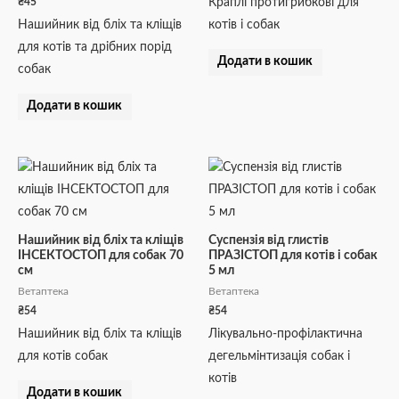
₴
45
Краплі протигрибкові для
Нашийник від бліх та кліщів
котів і собак
для котів та дрібних порід
Додати в кошик
собак
Додати в кошик
Нашийник від бліх та кліщів
Суспензія від глистів
ІНСЕКТОСТОП для собак 70
ПРАЗІСТОП для котів і собак
см
5 мл
Ветаптека
Ветаптека
₴
54
₴
54
Нашийник від бліх та кліщів
Лікувально-профілактична
для котів собак
дегельмінтизація собак і
котів
Додати в кошик