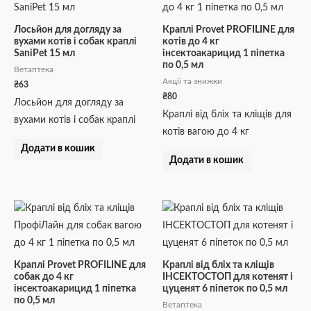
Лосьйон для догляду за
Краплі Provet PROFILINE для
вухами котів і собак краплі
котів до 4 кг
SaniPet 15 мл
інсектоакарицид 1 піпетка
по 0,5 мл
Ветаптека
Акції та знижки
₴
63
₴
80
Лосьйон для догляду за
Краплі від бліх та кліщів для
вухами котів і собак краплі
котів вагою до 4 кг
Додати в кошик
Додати в кошик
Краплі Provet PROFILINE для
Краплі від бліх та кліщів
собак до 4 кг
ІНСЕКТОСТОП для котенят і
інсектоакарицид 1 піпетка
цуценят 6 піпеток по 0,5 мл
по 0,5 мл
Ветаптека