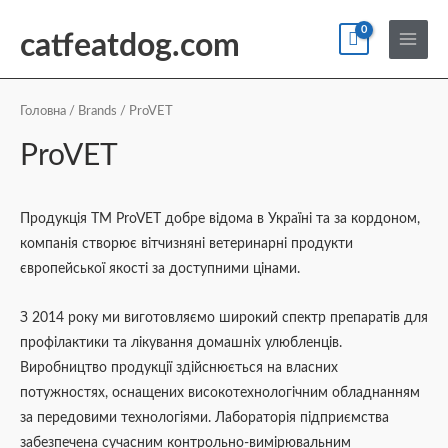
Перейти
По
Main
до
catfeatdog.com
Menu
вмісту
Сортування
за
ціною:
Головна
/
Brands
/ ProVET
від
найнижчої
ProVET
до
найвищої
Продукція ТМ ProVET добре відома в Україні та за кордоном,
компанія створює вітчизняні ветеринарні продукти
європейської якості за доступними цінами.
З 2014 року ми виготовляємо широкий спектр препаратів для
профілактики та лікування домашніх улюбленців.
Виробництво продукції здійснюється на власних
потужностях, оснащених високотехнологічним обладнанням
за передовими технологіями. Лабораторія підприємства
забезпечена сучасним контрольно-вимірювальним