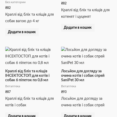
Без категории
₴
82
₴
82
Краплі від бліх та кліщів для
Краплі від бліх та кліщів для
котенят і цуценят
собак вагою до 4 кг
Додати в кошик
Додати в кошик
Краплі від бліх та кліщів
Лосьйон для догляду за
ІНСЕКТОСТОП для котів і
очима котів і собак спрей
собак 6 піпеток по 0,8 мл
SaniPet 30 мл
Ветаптека
Ветаптека
₴
87
₴
93
Краплі від бліх та кліщів для
Лосьйон для догляду за
котів і собак
очима котів і собак спрей
Додати в кошик
Додати в кошик