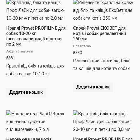
Краплі Provet PROFILINE для
Спрей Provet ЕКОВЕТ для
собак 10-20 кг
котів і собак репелентний
інсектоакарицид 4 піпетки
250 мл
по 2 мл
Ветаптека
Акції та знижки
₴
383
₴
381
Репелентний спрей від бліх
Краплі від бліх та кліщів для
та кліщів для котів та собак
собак вагою 10-20 кг
Додати в кошик
Додати в кошик
Наповнювач для котів
Краплі Provet PROFILINE для