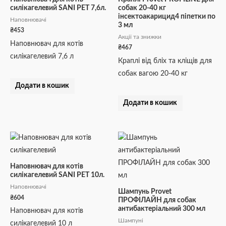
силікагелевий SANI PET 7,6л.
собак 20-40 кг
інсектоакарицид4 піпетки по
Наповнювачі
3 мл
₴
453
Акції та знижки
Наповнювач для котів
₴
467
силікагелевий 7,6 л
Краплі від бліх та кліщів для
собак вагою 20-40 кг
Додати в кошик
Додати в кошик
Наповнювач для котів
силікагелевий SANI PET 10л.
Наповнювачі
Шампунь Provet
₴
604
ПРОФІЛАЙН для собак
антибактеріальний 300 мл
Наповнювач для котів
Шампуні
силікагелевий 10 л