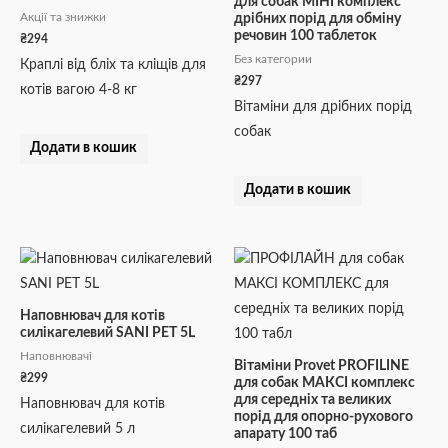
для собак МІНІ комплекс
Акції та знижки
дрібних порід для обміну
речовин 100 таблеток
₴
294
Без категории
Краплі від бліх та кліщів для
₴
297
котів вагою 4-8 кг
Вітаміни для дрібних порід
собак
Додати в кошик
Додати в кошик
Наповнювач для котів
силікагелевий SANI PET 5L
Наповнювачі
Вітаміни Provet PROFILINE
₴
299
для собак МАКСІ комплекс
для середніх та великих
Наповнювач для котів
порід для опорно-рухового
силікагелевий 5 л
апарату 100 таб