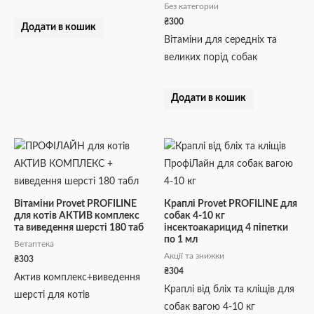
Без категории
₴
300
Додати в кошик
Вітаміни для середніх та
великих порід собак
Додати в кошик
Вітаміни Provet PROFILINE
Краплі Provet PROFILINE для
для котів АКТИВ комплекс
собак 4-10 кг
та виведення шерсті 180 таб
інсектоакарицид 4 піпетки
по 1 мл
Ветаптека
Акції та знижки
₴
303
₴
304
Актив комплекс+виведення
Краплі від бліх та кліщів для
шерсті для котів
собак вагою 4-10 кг