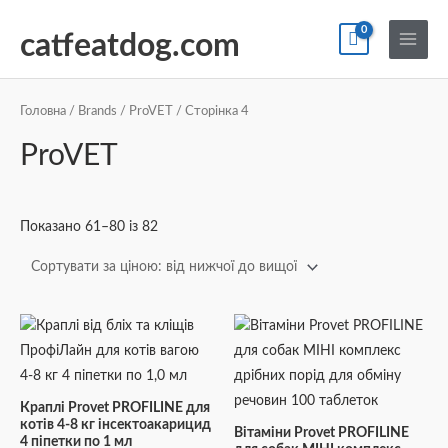
Перейти
По
Main
до
catfeatdog.com
Menu
вмісту
Сортування
за
ціною:
Головна
/
Brands
/
ProVET
/ Сторінка 4
від
найнижчої
ProVET
до
найвищої
Показано 61–80 із 82
Краплі Provet PROFILINE для
котів 4-8 кг інсектоакарицид
Вітаміни Provet PROFILINE
4 піпетки по 1 мл