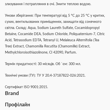
злизування і потрапляння в очі. Змити теплою водою.
Умови зберігання: При температурі від 5 °С до 25 °С у критих,
сухих, вентильованих приміщеннях, захищати від сонячного
світла. Склад: Aqua, Sodium Laureth Sulfate, Cocamidopropyl
Betaine, Cocamide DEA, Sodium Chloride, Poliquaternium-7, Citric
Acid, Tetrasodium EDTA, Tetranyl U, Melaleuca Alternifolia (Tea
Tree) Extract, Chamomilla Recutita (Chamomille) Extract,
Methylchloroisothiazolinone, CI 42090, Parfum.
Термін придатності: 30 місяців. Об `єм: 300 мл.
Технічні умови (ТУ): ТУ У 20.4-37187822-026:2021.
Сертифікат ISO 9001:2015.
Brand
Профілайн