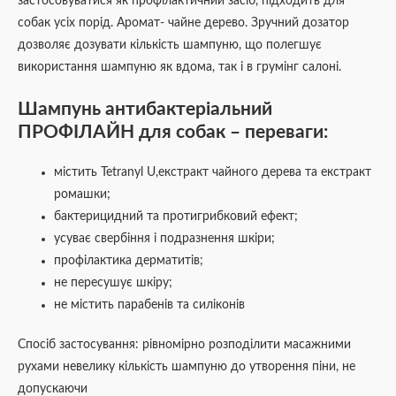
застосовуватися як профілактичний засіб, підходить для
собак усіх порід. Аромат- чайне дерево. Зручний дозатор
дозволяє дозувати кількість шампуню, що полегшує
використання шампуню як вдома, так і в грумінг салоні.
Шампунь антибактеріальний
ПРОФІЛАЙН для собак – переваги:
містить Tetranyl U,екстракт чайного дерева та екстракт
ромашки;
бактерицидний та протигрибковий ефект;
усуває свербіння і подразнення шкіри;
профілактика дерматитів;
не пересушує шкіру;
не містить парабенів та силіконів
Спосіб застосування: рівномірно розподілити масажними
рухами невелику кількість шампуню до утворення піни, не
допускаючи