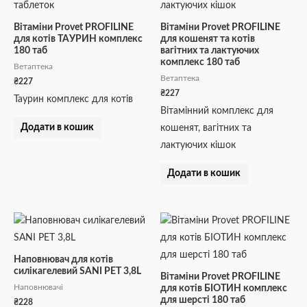
Вітаміни Provet PROFILINE
Вітаміни Provet PROFILINE
для котів ТАУРИН комплекс
для кошенят та котів
180 таб
вагітних та лактуючих
комплекс 180 таб
Ветаптека
Ветаптека
₴
227
₴
227
Таурин комплекс для котів
Вітамінний комплекс для
Додати в кошик
кошенят, вагітних та
лактуючих кішок
Додати в кошик
Наповнювач для котів
силікагелевий SANI PET 3,8L
Вітаміни Provet PROFILINE
Наповнювачі
для котів БІОТИН комплекс
для шерсті 180 таб
₴
228