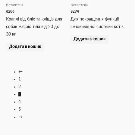
Ветаптека
Ветаптека
₴
286
₴
294
Краплі від бліх та кліщів для
Для покращення функції
собак масою тіла від 20 до
сечовивідної системи котів
30 кг
Додати в кошик
Додати в кошик
←
1
2
3
4
5
→