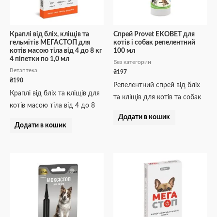
Краплі від бліх, кліщів та
Спрей Provet ЕКОВЕТ для
гельмітів МЕГАСТОП для
котів і собак репелентний
котів масою тіла від 4 до 8 кг
100 мл
4 піпетки по 1,0 мл
Без категории
Ветаптека
₴
197
₴
190
Репелентний спрей від бліх
Краплі від бліх та кліщів для
та кліщів для котів та собак
котів масою тіла від 4 до 8
Додати в кошик
Додати в кошик