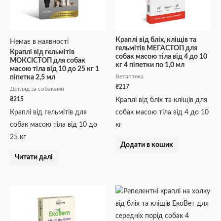
Краплі від бліх, кліщів та
Немає в наявності
гельмітів МЕГАСТОП для
Краплі від гельмітів
собак масою тіла від 4 до 10
МОКСІСТОП для собак
кг 4 піпетки по 1,0 мл
масою тіла від 10 до 25 кг 1
Ветаптека
піпетка 2,5 мл
₴
217
Догляд за собаками
₴
215
Краплі від бліх та кліщів для
Краплі від гельмітів для
собак масою тіла від 4 до 10
собак масою тіла від 10 до
кг
25 кг
Додати в кошик
Читати далі