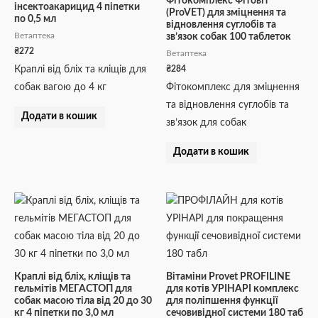
Фітокомплекс Фітовіт
інсектоакарицид 4 піпетки
(ProVET) для зміцнення та
по 0,5 мл
відновлення суглобів та
Ветаптека
зв’язок собак 100 таблеток
₴
272
Ветаптека
₴
284
Краплі від бліх та кліщів для
собак вагою до 4 кг
Фітокомплекс для зміцнення
та відновлення суглобів та
Додати в кошик
зв’язок для собак
Додати в кошик
Краплі від бліх, кліщів та
Вітаміни Provet PROFILINE
гельмітів МЕГАСТОП для
для котів УРІНАРІ комплекс
собак масою тіла від 20 до 30
для поліпшення функції
кг 4 піпетки по 3,0 мл
сечовивідної системи 180 таб