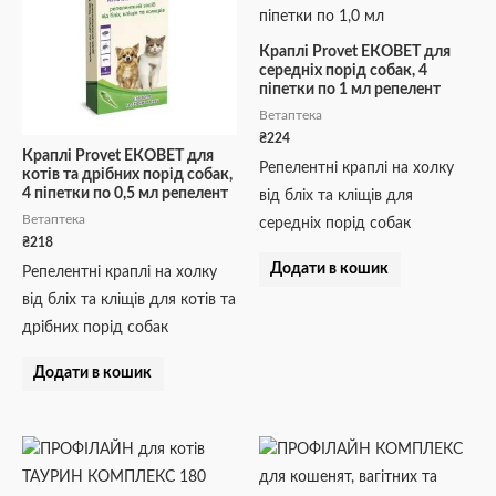
Краплі Provet ЕКОВЕТ для
середніх порід собак, 4
піпетки по 1 мл репелент
Ветаптека
₴
224
Краплі Provet ЕКОВЕТ для
Репелентні краплі на холку
котів та дрібних порід собак,
4 піпетки по 0,5 мл репелент
від бліх та кліщів для
Ветаптека
середніх порід собак
₴
218
Додати в кошик
Репелентні краплі на холку
від бліх та кліщів для котів та
дрібних порід собак
Додати в кошик