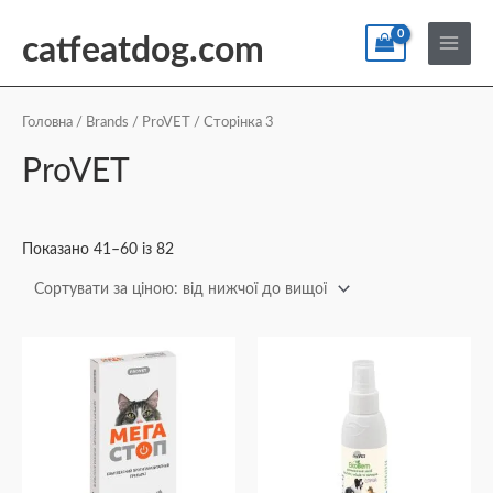
Перейти
По
Main
до
catfeatdog.com
Menu
вмісту
Сортування
за
ціною:
Головна
/
Brands
/
ProVET
/ Сторінка 3
від
найнижчої
ProVET
до
найвищої
Показано 41–60 із 82