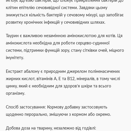
інгібує адгезію бактерій, що блокує прикріплення бактерій до
клітин епітелію сечовивідної системи. Завдяки цьому
знижується кількість бактерій у сечовому міхурі, що запобігає
розвитку хронічних інфекцій у сечовивідних шляхах.
Таурин є важливою незамінною амінокислотою для котів. Ця
амінокислота необхідна для роботи серцево-судинної
системи, підтримки функцій зору, стану сітківки очей, міцного
імунітету.
Екстракт абалону є природним джерелом поліненасичених
жирних кислот, вітамінів А, Е та В12, мінералів, в тому числі
цинку, який є необхідним для здоров’я шкіри та всього
організму.
Спосіб застосування: Кормову добавку застосовують
щоденно перорально, змішуючи з кормом або окремо.
Добова доза на тварину, незалежно від годівлі: