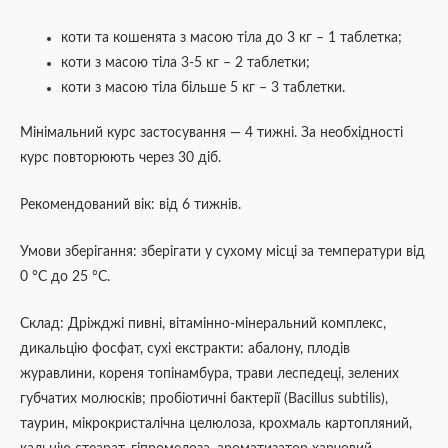
коти та кошенята з масою тіла до 3 кг – 1 таблетка;
коти з масою тіла 3-5 кг – 2 таблетки;
коти з масою тіла більше 5 кг – 3 таблетки.
Мінімальний курс застосування — 4 тижні. За необхідності
курс повторюють через 30 діб.
Рекомендований вік: від 6 тижнів.
Умови зберігання: зберігати у сухому місці за температури від
0 °С до 25 °С.
Склад: Дріжджі пивні, вітамінно-мінеральний комплекс,
дикальцію фосфат, сухі екстракти: абалону, плодів
журавлини, кореня топінамбура, трави леспедеці, зелених
губчатих молюсків; пробіотичні бактерії (Bacillus subtilis),
таурин, мікрокристалічна целюлоза, крохмаль картопляний,