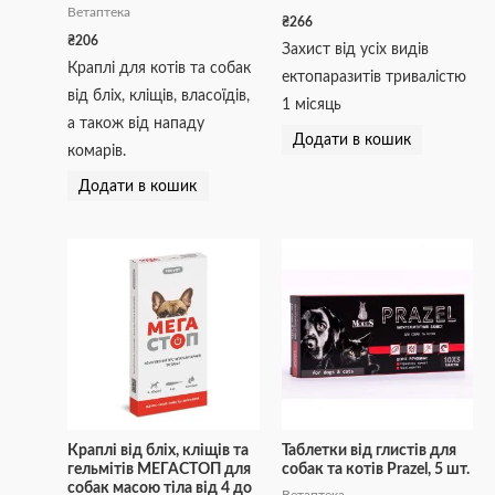
Ветаптека
₴
266
₴
206
Захист від усіх видів
Краплі для котів та собак
ектопаразитів тривалістю
від бліх, кліщів, власоїдів,
1 місяць
а також від нападу
Додати в кошик
комарів.
Додати в кошик
Краплі від бліх, кліщів та
Таблетки від глистів для
гельмітів МЕГАСТОП для
собак та котів Prazel, 5 шт.
собак масою тіла від 4 до