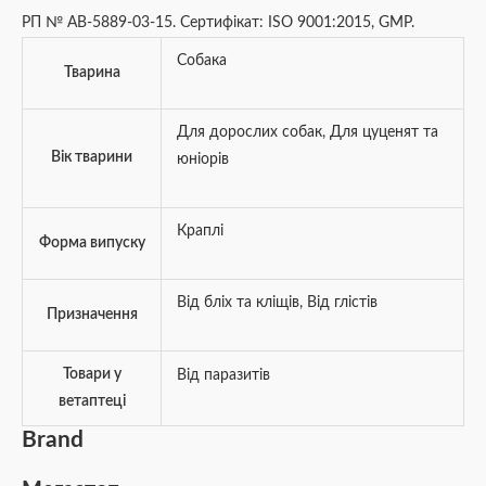
РП № АВ-5889-03-15. Сертифікат: ISO 9001:2015, GMP.
Собака
Тварина
Для дорослих собак
,
Для цуценят та
Вік тварини
юніорів
Краплі
Форма випуску
Від бліх та кліщів
,
Від глістів
Призначення
Товари у
Від паразитів
ветаптеці
Brand