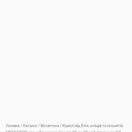
піпетки
по
3,0
мл
кількість
Головна
/
Каталог
/
Ветаптека
/ Краплі від бліх, кліщів та гельмітів