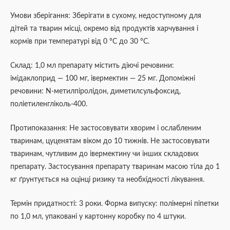
Умови зберігання: Зберігати в сухому, недоступному для
дітей та тварин місці, окремо від продуктів харчування і
кормів при температурі від 0 °С до 30 °С.
Склад: 1,0 мл препарату містить діючі речовини:
імідаклоприд — 100 мг, івермектин — 25 мг. Допоміжні
речовини: N-метилпіролідон, диметилсульфоксид,
поліетиленгліколь-400.
Протипоказання: Не застосовувати хворим і ослабленим
тваринам, цуценятам віком до 10 тижнів. Не застосовувати
тваринам, чутливим до івермектину чи інших складових
препарату. Застосування препарату тваринам масою тіла до 1
кг ґрунтується на оцінці ризику та необхідності лікування.
Термін придатності: 3 роки. Форма випуску: полімерні піпетки
по 1,0 мл, упаковані у картонну коробку по 4 штуки.