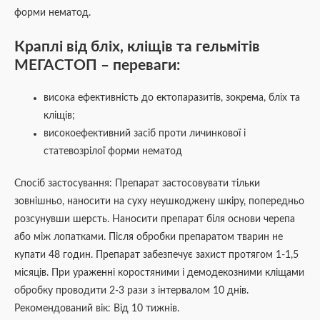
форми нематод.
Краплі від бліх, кліщів та гельмітів
МЕГАСТОП – переваги:
висока ефективність до ектопаразитів, зокрема, бліх та
кліщів;
високоефективний засіб проти личинкової і
статевозрілої форми нематод
Спосіб застосування: Препарат застосовувати тільки
зовнішньо, наносити на суху неушкоджену шкіру, попередньо
розсунувши шерсть. Наносити препарат біля основи черепа
або між лопатками. Після обробки препаратом тварин не
купати 48 годин. Препарат забезпечує захист протягом 1-1,5
місяців. При ураженні коростяними і демодекозними кліщами
обробку проводити 2-3 рази з інтервалом 10 днів.
Рекомендований вік: Від 10 тижнів.