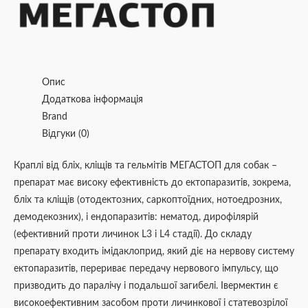
Опис
Додаткова інформація
Brand
Відгуки (0)
Краплі від бліх, кліщів та гельмітів МЕГАСТОП для собак –
препарат має високу ефективність до ектопаразитів, зокрема,
бліх та кліщів (отодектозних, саркоптоїдних, нотоедрозних,
демодекозних), і ендопаразитів: нематод, дирофілярій
(ефективний проти личинок L3 і L4 стадії). До складу
препарату входить імідаклоприд, який діє на нервову систему
ектопаразитів, перериває передачу нервового імпульсу, що
призводить до паралічу і подальшої загибелі. Івермектин є
високоефективним засобом проти личинкової і статевозрілої