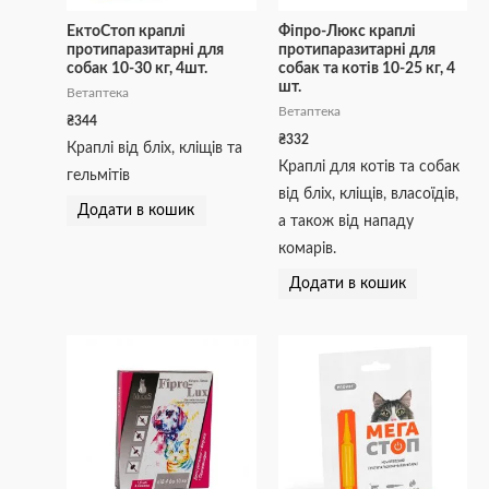
ЕктоСтоп краплі
Фіпро-Люкс краплі
протипаразитарні для
протипаразитарні для
собак 10-30 кг, 4шт.
собак та котів 10-25 кг, 4
шт.
Ветаптека
Ветаптека
₴
344
₴
332
Краплі від бліх, кліщів та
Краплі для котів та собак
гельмітів
від бліх, кліщів, власоїдів,
Додати в кошик
а також від нападу
комарів.
Додати в кошик