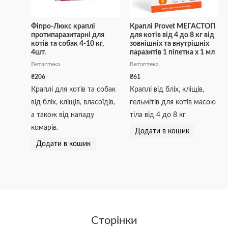
Фіпро-Люкс краплі
Краплі Provet МЕГАСТОП
протипаразитарні для
для котів від 4 до 8 кг від
котів та собак 4-10 кг,
зовнішніх та внутрішніх
4шт.
паразитів 1 піпетка х 1 мл
Ветаптека
Ветаптека
₴
206
₴
61
Краплі для котів та собак
Краплі від бліх, кліщів,
від бліх, кліщів, власоїдів,
гельмітів для котів масою
а також від нападу
тіла від 4 до 8 кг
комарів.
Додати в кошик
Додати в кошик
Сторінки