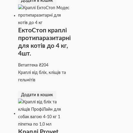
Додати в кошик
ЕктоСтоп краплі
протипаразитарні
для котів до 4 кг,
4шт.
Ветаптека
₴
204
Краплі від бліх, кліщів та
гельмітів
Додати в кошик
Краплі Provet