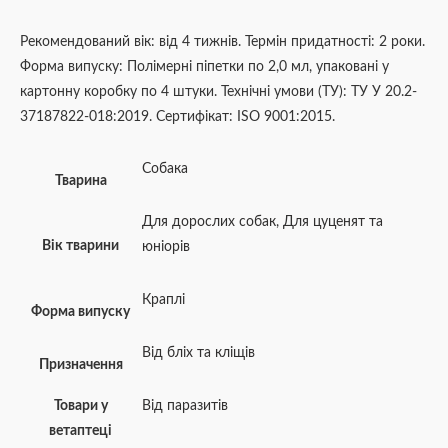
Рекомендований вік: від 4 тижнів. Термін придатності: 2 роки.
Форма випуску: Полімерні піпетки по 2,0 мл, упаковані у
картонну коробку по 4 штуки. Технічні умови (ТУ): ТУ У 20.2-
37187822-018:2019. Сертифікат: ISO 9001:2015.
Собака
Тварина
Для дорослих собак
,
Для цуценят та
Вік тварини
юніорів
Краплі
Форма випуску
Від бліх та кліщів
Призначення
Товари у
Від паразитів
ветаптеці