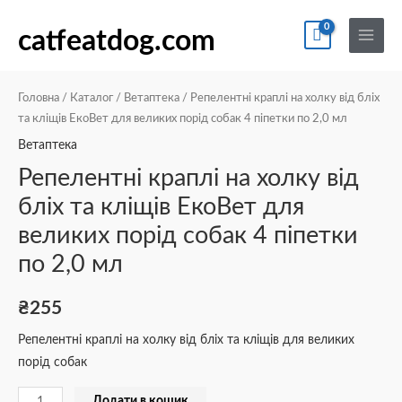
Перейти
По
Main
Репелентні
до
catfeatdog.com
Menu
краплі
вмісту
на
холку
Головна
/
Каталог
/
Ветаптека
/ Репелентні краплі на холку від бліх
від
та кліщів ЕкоВет для великих порід собак 4 піпетки по 2,0 мл
бліх
Ветаптека
та
Репелентні краплі на холку від
кліщів
бліх та кліщів ЕкоВет для
ЕкоВет
великих порід собак 4 піпетки
для
великих
по 2,0 мл
порід
собак
₴
255
4
Репелентні краплі на холку від бліх та кліщів для великих
піпетки
порід собак
по
2,0
Додати в кошик