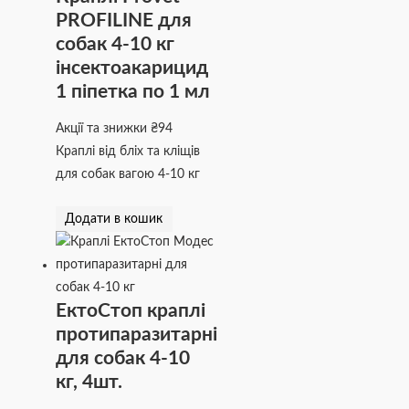
PROFILINE для
собак 4-10 кг
інсектоакарицид
1 піпетка по 1 мл
Акції та знижки
₴
94
Краплі від бліх та кліщів
для собак вагою 4-10 кг
Додати в кошик
ЕктоСтоп краплі
протипаразитарні
для собак 4-10
кг, 4шт.