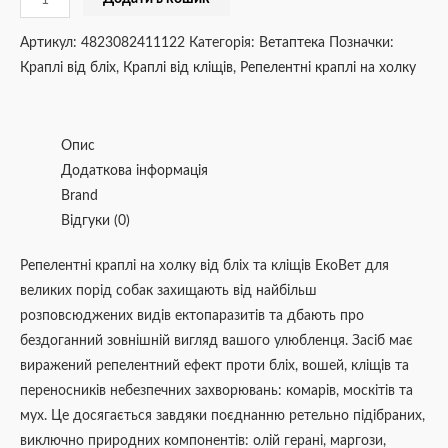
мл
кількість
Артикул:
4823082411122
Категорія:
Ветаптека
Позначки:
Краплі від бліх
,
Краплі від кліщів
,
Репелентні краплі на холку
Опис
Додаткова інформація
Brand
Відгуки (0)
Репелентні краплі на холку від бліх та кліщів ЕкоВет для
великих порід собак захищають від найбільш
розповсюджених видів ектопаразитів та дбають про
бездоганний зовнішній вигляд вашого улюбленця. Засіб має
виражений репелентний ефект проти бліх, вошей, кліщів та
переносників небезпечних захворювань: комарів, москітів та
мух. Це досягається завдяки поєднанню ретельно підібраних,
виключно природних компонентів: олій герані, маргози,