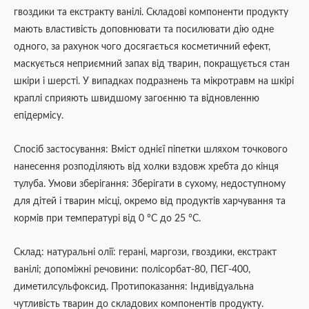
гвоздики та екстракту ванілі. Складові компоненти продукту
мають властивість доповнювати та посилювати дію одне
одного, за рахунок чого досягається косметичний ефект,
маскується неприємний запах від тварин, покращується стан
шкіри і шерсті. У випадках подразнень та мікротравм на шкірі
краплі сприяють швидшому загоєнню та відновленню
епідермісу.
Спосіб застосування: Вміст однієї піпетки шляхом точкового
нанесення розподіляють від холки вздовж хребта до кінця
тулуба. Умови зберігання: Зберігати в сухому, недоступному
для дітей і тварин місці, окремо від продуктів харчування та
кормів при температурі від 0 °С до 25 °С.
Склад: натуральні олії: герані, маргози, гвоздики, екстракт
ванілі; допоміжні речовини: полісорбат-80, ПЄГ-400,
диметилсульфоксид. Протипоказання: Індивідуальна
чутливість тварин до складових компонентів продукту.