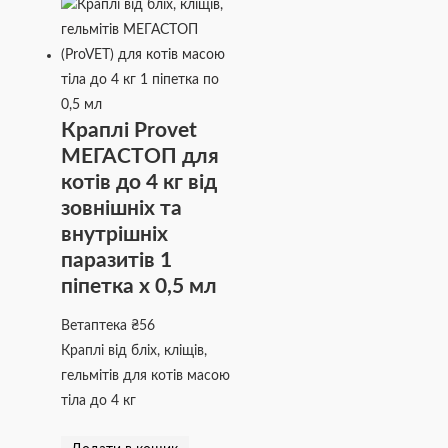
Краплі Provet
МЕГАСТОП для
котів до 4 кг від
зовнішніх та
внутрішніх
паразитів 1
піпетка х 0,5 мл
Ветаптека
₴
56
Краплі від бліх, кліщів,
гельмітів для котів масою
тіла до 4 кг