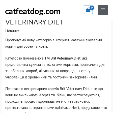
Перейти
По
Main
до
catfeatdog.com
Menu
Ветеринарні корма BRIT
вмісту
VETERINARY DIET
Новинка
Пропонуємо нову категорію в інтернет-магазині лікувальні
корми для
собак
та
котів
.
Категорію починаємо з
ТМ Brit Veterinary Diet
, яка
представлена сухими та вологими кормами, призначена для
запобігання хвороб, лікування та покращення стану
улюбленців із хронічними та гострими захворюваннями.
Перевагою ветеринарних кормів Brit Veterinary Diet е те що
вони не викликають алергії т.к. білки, що застосовуються,
проходять процес гідролізації, не містять зернових,
протестована ветеринарними клініками Чехії, представлені як