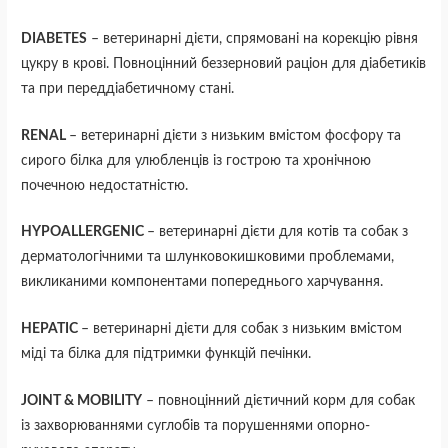
DIABETES
– ветеринарні дієти, спрямовані на корекцію рівня
цукру в крові. Повноцінний беззерновий раціон для діабетиків
та при переддіабетичному стані.
RENAL
– ветеринарні дієти з низьким вмістом фосфору та
сирого білка для улюбленців із гострою та хронічною
почечною недостатністю.
HYPOALLERGENIC
– ветеринарні дієти для котів та собак з
дерматологічними та шлунковокишковими проблемами,
викликаними компонентами попереднього харчування.
HEPATIC
– ветеринарні дієти для собак з низьким вмістом
міді та білка для підтримки функцій печінки.
JOINT & MOBILITY
– повноцінний дієтичний корм для собак
із захворюваннями суглобів та порушеннями опорно-