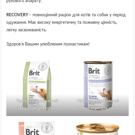
рухового апарату.
RECOVERY
– повноцінний раціон для котів та собак у період
одужання. Має високу енергетичну та поживну цінність,
легку засвоюваність.
Здоров’я Вашим улюбленим пухнастикам!
Підібрати лікувальний
Підібрати лікувальний
сухий корм для собаки
вологий корм для собаки