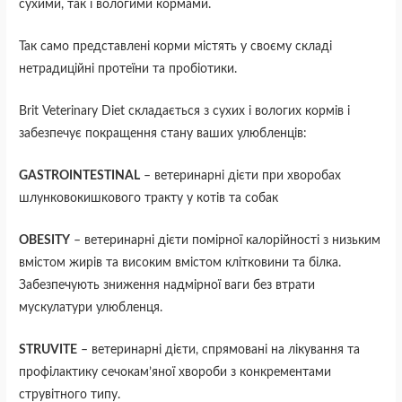
сухими, так і вологими кормами.
Так само представлені корми містять у своєму складі
нетрадиційні протеїни та пробіотики.
Brit Veterinary Diet складається з сухих і вологих кормів і
забезпечує покращення стану ваших улюбленців:
GASTROINTESTINAL
– ветеринарні дієти при хворобах
шлунковокишкового тракту у котів та собак
OBESITY
– ветеринарні дієти помірної калорійності з низьким
вмістом жирів та високим вмістом клітковини та білка.
Забезпечують зниження надмірної ваги без втрати
мускулатури улюбленця.
STRUVITE
– ветеринарні дієти, спрямовані на лікування та
профілактику сечокам’яної хвороби з конкрементами
струвітного типу.