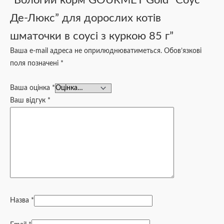
“Вологий корм GOURMET Gold “Соус
Де-Люкс” для дорослих котів
шматочки в соусі з куркою 85 г”
Ваша e-mail адреса не оприлюднюватиметься.
Обов’язкові
поля позначені
*
Ваша оцінка
*
Ваш відгук
*
Назва
*