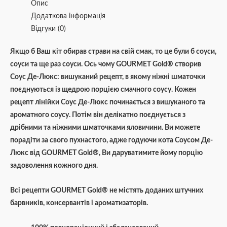
Опис
Додаткова інформація
Відгуки (0)
Якщо б Ваш кіт обирав страви на свій смак, то це були б соуси,
соуси та ще раз соуси. Ось чому GOURMET Gold® створив
Соус Де-Люкс: вишуканий рецепт, в якому ніжні шматочки
поєднуються із щедрою порцією смачного соусу. Кожен
рецепт лінійки Соус Де-Люкс починається з вишуканого та
ароматного соусу. Потім він делікатно поєднується з
дрібними та ніжними шматочками яловичини. Ви можете
порадіти за свого пухнастого, адже годуючи кота Соусом Де-
Люкс від GOURMET Gold®, Ви даруватимите йому порцію
задоволення кожного дня.
Всі рецепти GOURMET Gold® не містять доданих штучних
барвників, консервантів і ароматизаторів.