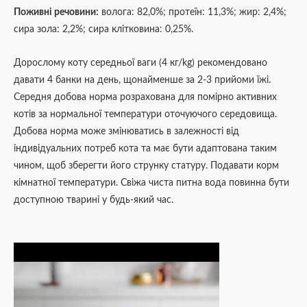
Поживні речовини:
волога: 82,0%; протеїн: 11,3%; жир: 2,4%;
сира зола: 2,2%; сира клітковина: 0,25%.
Дорослому коту середньої ваги (4 кг/kg) рекомендовано
давати 4 банки на день, щонайменше за 2-3 прийоми їжі.
Середня добова норма розрахована для помірно активних
котів за нормальної температури оточуючого середовища.
Добова норма може змінюватись в залежності від
індивідуальних потреб кота та має бути адаптована таким
чином, щоб зберегти його струнку статуру. Подавати корм
кімнатної температури. Свіжа чиста питна вода повинна бути
доступною тварині у будь-який час.