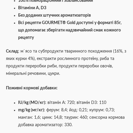
100% повнораціонний і збалансований
Вітаміни А, D3
Без доданих штучних ароматизаторів
Всі рецепти GOURMET® Gold доступні у форматі 85г,
що допомагає зберігати надзвичайний смак кожного
рецепту
Склад:
м`ясо та субпродукти тваринного походження (16%, з
яких курки 4%), екстракти рослинного протеїну, риба та
продукти переробки риби, продукти переробки овочів,
мінеральні речовини, цукри.
Поживні кормові добавки:
IU/kg (МО/кг):
вітамін А: 720; вітамін D3: 110
mg/kg (мг/кг):
ферум: 8,4; йод: 0,21; купрум: 0,73;
манган: 1,6; цинк: 14,8; таурин: 460; сенсорна кормова
добавка ароматизатор: 330.