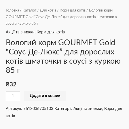
кількість
Головна
/
Каталог
/
Для котів
/
Корм для котів
/ Вологий корм
GOURMET Gold “Соус Де-Люкс” для дорослих котів шматочки в
соусі з куркою 85 г
Акції та знижки
,
Корм для котів
Вологий корм GOURMET Gold
“Соус Де-Люкс” для дорослих
котів шматочки в соусі з куркою
85 г
₴
32
Додати в кошик
Артикул:
7613036705103
Категорії:
Акції та знижки
,
Корм для
котів