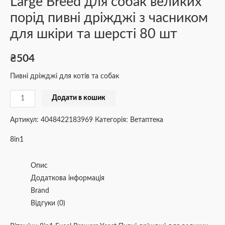
Large Breed для собак великих
порід пивні дріжджі з часником
для шкіри та шерсті 80 шт
₴
504
Пивні дріжджі для котів та собак
Додати в кошик
Артикул:
4048422183969
Категорія:
Ветаптека
8in1
Опис
Додаткова інформація
Brand
Відгуки (0)