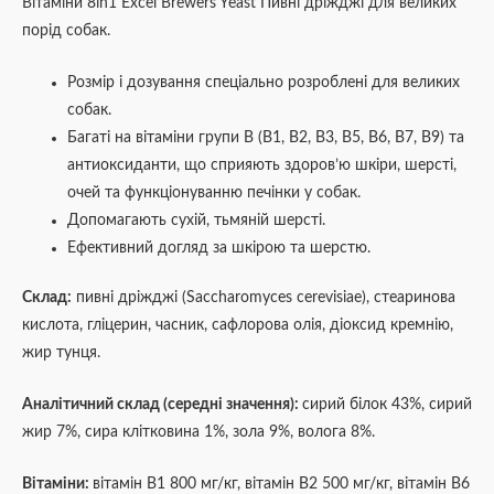
Вітаміни 8in1 Excel Brewers Yeast Пивні дріжджі для великих
порід собак.
Розмір і дозування спеціально розроблені для великих
собак.
Багаті на вітаміни групи В (В1, В2, В3, B5, B6, B7, В9) та
антиоксиданти, що сприяють здоров’ю шкіри, шерсті,
очей та функціонуванню печінки у собак.
Допомагають сухій, тьмяній шерсті.
Ефективний догляд за шкірою та шерстю.
Склад:
пивні дріжджі (Saccharomyces cerevisiae), стеаринова
кислота, гліцерин, часник, сафлорова олія, діоксид кремнію,
жир тунця.
Аналітичний склад (середні значення):
сирий білок 43%, сирий
жир 7%, сира клітковина 1%, зола 9%, волога 8%.
Вітаміни:
вітамін В1 800 мг/кг, вітамін В2 500 мг/кг, вітамін В6