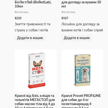
БіоТестЛаб (BioTestLab),
для догляду за вухами 30
10мл
мл
Ветаптека
Ветаптека
₴
220
₴
107
Зняття тривожності та
Лосьйон для догляду за
страху у собак і котів
вухами котів і собак спрей
Додати в кошик
Додати в кошик
Краплі від бліх, кліщів та
Краплі Provet PROFILINE
гельмітів МЕГАСТОП для
для собак до 4 кг
собак масою тіла від 4 до
інсектоакарицид 4