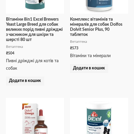
Вітаміни 8in1 Excel Brewers
Комплекс вітамінів та
Yeast Large Breed для собак
мінералів для собак Dolfos
великих порід пивні дріжджі
Dolvit Senior Plus, 90
з часником для шкіри та
таблеток
шерсті 80 шт
Ветаптека
Ветаптека
₴
573
₴
504
Вітаміни та мінерали
Пивні дріжджі для котів та
Додати в кошик
собак
Додати в кошик