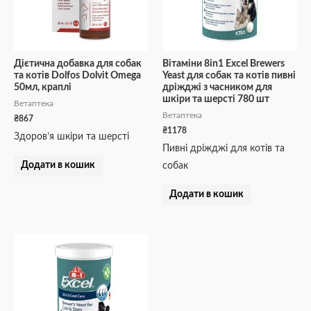
Дієтична добавка для собак
Вітаміни 8in1 Excel Brewers
та котів Dolfos Dolvit Omega
Yeast для собак та котів пивні
50мл, краплі
дріжджі з часником для
шкіри та шерсті 780 шт
Ветаптека
Ветаптека
₴
867
₴
1178
Здоров’я шкіри та шерсті
Пивні дріжджі для котів та
Додати в кошик
собак
Додати в кошик