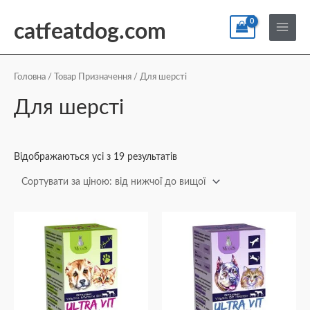
Перейти
По
Main
до
catfeatdog.com
Menu
вмісту
Сортування
за
ціною:
Головна
/ Товар Призначення / Для шерсті
від
найнижчої
Для шерсті
до
найвищої
Відображаються усі з 19 результатів