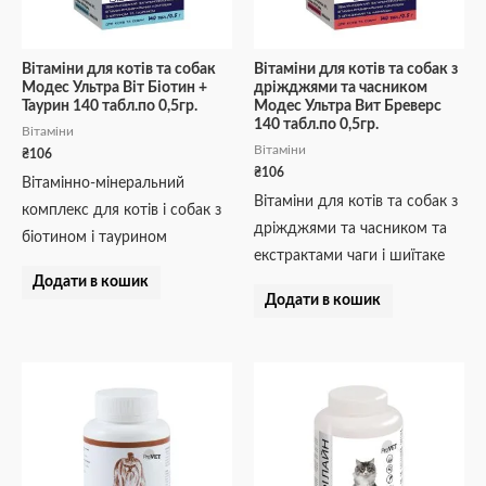
Вітаміни для котів та собак
Вітаміни для котів та собак з
Модес Ультра Віт Біотин +
дріжджями та часником
Таурин 140 табл.по 0,5гр.
Модес Ультра Вит Бреверс
140 табл.по 0,5гр.
Вітаміни
Вітаміни
₴
106
₴
106
Вітамінно-мінеральний
Вітаміни для котів та собак з
комплекс для котів і собак з
дріжджями та часником та
біотином і таурином
екстрактами чаги і шиїтаке
Додати в кошик
Додати в кошик