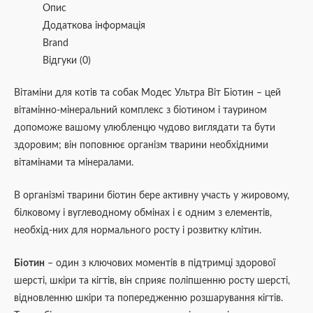
Опис
Додаткова інформація
Brand
Відгуки (0)
Вітаміни для котів та собак Модес Ультра Віт Біотин – цей
вітамінно-мінеральний комплекс з біотином і таурином
допоможе вашому улюбленцю чудово виглядати та бути
здоровим; він поповнює організм тварини необхідними
вітамінами та мінералами.
В організмі тварини біотин бере активну участь у жировому,
білковому і вуглеводному обмінах і є одним з елементів,
необхід-них для нормального росту і розвитку клітин.
Біотин
– один з ключових моментів в підтримці здорової
шерсті, шкіри та кігтів, він сприяє поліпшенню росту шерсті,
відновленню шкіри та попередженню розшарування кігтів.