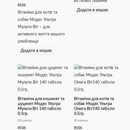
кісткової тканини
₴
106
Додати в кошик
Вітаміни для котів та
собак Модес Ультра
Мульти Віт – для
активного життя вашого
улюбленця
Додати в кошик
Вітаміни для кошенят та
Вітаміни для котів та
цуценят Модес Ультра
собак Модес Ультра
Мульти Віт 140 табл.по
Омега Віт140 табл.по
0,5гр.
0,5гр.
Вітаміни
Вітаміни
₴
106
₴
106