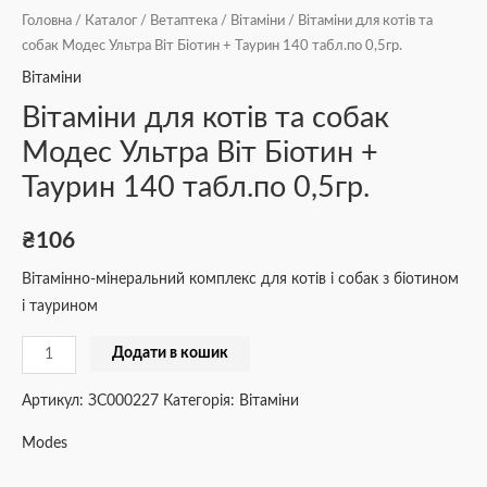
Головна
/
Каталог
/
Ветаптека
/
Вітаміни
/ Вітаміни для котів та
собак Модес Ультра Віт Біотин + Таурин 140 табл.по 0,5гр.
Вітаміни
Вітаміни для котів та собак
Модес Ультра Віт Біотин +
Таурин 140 табл.по 0,5гр.
₴
106
Вітамінно-мінеральний комплекс для котів і собак з біотином
і таурином
Додати в кошик
Артикул:
ЗС000227
Категорія:
Вітаміни
Modes