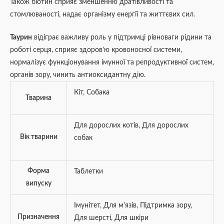
Також біотин сприяє зменшенню дратівливості та
стомлюваності, надає організму енергії та життєвих сил.
Таурин
відіграє важливу роль у підтримці рівноваги рідини та
роботі серця, сприяє здоров’ю кровоносної системи,
нормалізує функціонування імунної та репродуктивної систем,
органів зору, чинить антиоксидантну дію.
Кіт
,
Собака
Тварина
Для дорослих котів
,
Для дорослих
Вік тварини
собак
Форма
Таблетки
випуску
Iмунітет
,
Для м'язів
,
Підтримка зору
,
Призначення
Для шерсті
,
Для шкіри