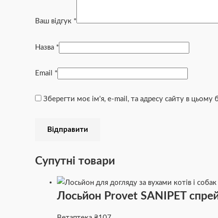
Ваш відгук
*
Назва
*
Email
*
Зберегти моє ім'я, e-mail, та адресу сайту в цьому
Супутні товари
Лосьйон Provet SANIPET спрей
Ветаптека
₴
107