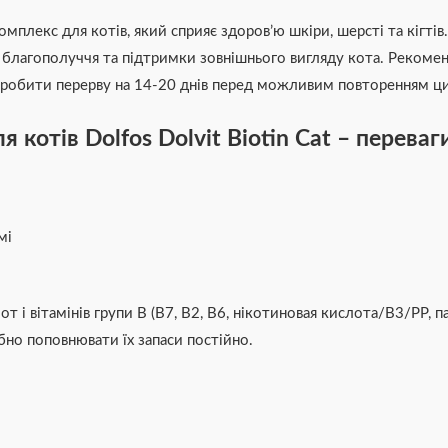
мплекс для котів, який сприяє здоров’ю шкіри, шерсті та кігтів.
го благополуччя та підтримки зовнішнього вигляду кота. Рекомен
д зробити перерву на 14-20 днів перед можливим повторенням ц
 котів Dolfos Dolvit Biotin Cat – переваг
мі
т і вітамінів групи В (В7, В2, В6, нікотиновая кислота/В3/РР, 
бно поповнювати їх запаси постійно.