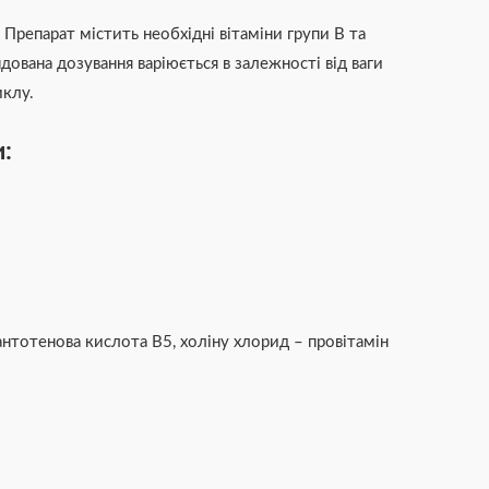
 Препарат містить необхідні вітаміни групи В та
дована дозування варіюється в залежності від ваги
иклу.
и:
пантотенова кислота В5, холіну хлорид – провітамін