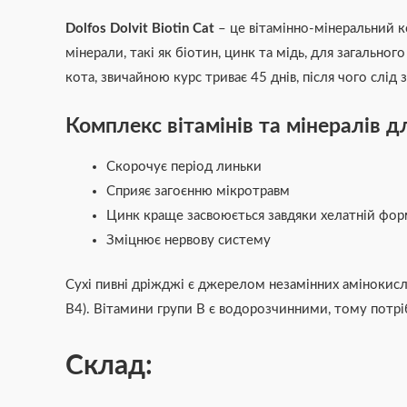
Dolfos Dolvit Biotin Cat
– це вітамінно-мінеральний ко
мінерали, такі як біотин, цинк та мідь, для загально
кота, звичайною курс триває 45 днів, після чого слі
Комплекс вітамінів та мінералів для
Скорочує період линьки
Сприяє загоєнню мікротравм
Цинк краще засвоюється завдяки хелатній фор
Зміцнює нервову систему
Сухі пивні дріжджі є джерелом незамінних амінокисло
В4). Вітамини групи В є водорозчинними, тому потрі
Склад: