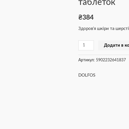
таблеток
Dolvit
Biotin
₴
384
Cat,
Здоров’я шкіри та шерсті
90
таблеток
Додати в к
кількість
Артикул:
5902232641837
DOLFOS