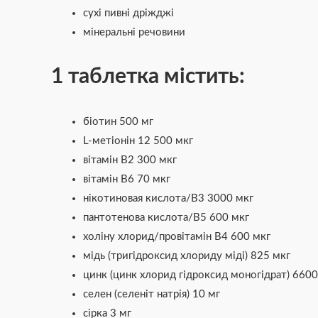
сухі пивні дріжджі
мінеральні речовини
1 таблетка містить:
біотин 500 мг
L-метіонін 12 500 мкг
вітамін B2 300 мкг
вітамін B6 70 мкг
нікотиновая кислота/В3 3000 мкг
пантотенова кислота/В5 600 мкг
холіну хлорид/провітамін В4 600 мкг
мідь (тригідроксид хлориду міді) 825 мкг
цинк (цинк хлорид гідроксид моногідрат) 6600
селен (селеніт натрія) 10 мг
сірка 3 мг