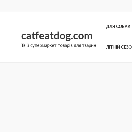
Перейти
до
вмісту
ДЛЯ СОБАК
catfeatdog.com
Твій супермаркет товарів для тварин
ЛІТНІЙ СЕЗ