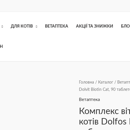
ДЛЯ КОТІВ
ВЕТАПТЕКА
АКЦІЇ ТА ЗНИЖКИ
БЛО
ОН
Комплекс
Головна
/
Каталог
/
Ветапт
Dolvit Biotin Cat, 90 табле
вітамінів
та
Ветаптека
мінералів
Комплекс віт
для
котів Dolfos 
котів
Dolfos