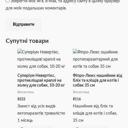
Зберегти моє ім'я, e-mail, та адресу сайту в цьому браузері
для моїх подальших коментарів.
Супутні товари
Суперіум Невертікс,
Фіпро-Люкс нашийник від
протикліщові краплі на
бліх та кліщів для котів і
холку для собак, 10-20 кг
собак 35 см
Ветаптека
Ветаптека
₴
222
₴
116
Захист від усіх видів
Нашийник від бліх та
ектопаразитів тривалістю
кліщів для котів і собак,
1 місяць
35 см