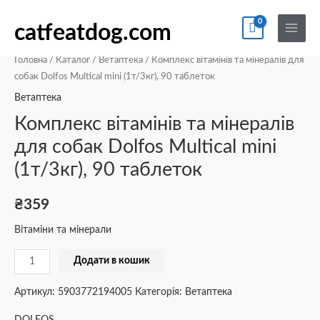
Перейти
По
Main
Комплекс
до
catfeatdog.com
Menu
вітамінів
вмісту
та
Головна
/
Каталог
/
Ветаптека
/ Комплекс вітамінів та мінералів для
мінералів
собак Dolfos Multical mini (1т/3кг), 90 таблеток
для
Ветаптека
собак
Комплекс вітамінів та мінералів
Dolfos
для собак Dolfos Multical mini
Multical
(1т/3кг), 90 таблеток
mini
(1т/3кг),
90
₴
359
таблеток
Вітаміни та мінерали
кількість
Додати в кошик
Артикул:
5903772194005
Категорія:
Ветаптека
DOLFOS