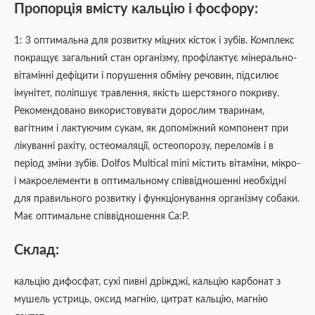
Пропорція вмісту кальцію і фосфору:
1: 3 оптимальна для розвитку міцних кісток і зубів. Комплекс
покращує загальний стан організму, профілактує мінерально-
вітамінні дефіцити і порушення обміну речовин, підсилює
імунітет, поліпшує травлення, якість шерстяного покриву.
Рекомендовано використовувати дорослим тваринам,
вагітним і лактуючим сукам, як допоміжний компонент при
лікуванні рахіту, остеомаляції, остеопорозу, переломів і в
період зміни зубів. Dolfos Multical mini містить вітаміни, мікро-
і макроелементи в оптимальному співвідношенні необхідні
для правильного розвитку і функціонування організму собаки.
Має оптимальне співвідношення Са:Р.
Склад:
кальцію дифосфат, сухі пивні дріжджі, кальцію карбонат з
мушель устриць, оксид магнію, цитрат кальцію, магнію