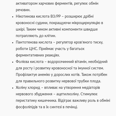
активатором харчових ферментів, регулює обмін
речовин.
Нікотинова кислота В3/РР – розширює дрібні
кровоносні судини, покращуючи мікроциркуляцію в
шкірі. Таким чином активні компоненти швидше
потрапляють до клітин.
Пантотенова кислота – регулятор кров’яного тиску,
роботи ЦНС. Приймає участь у багатьох
ферментативних реакціях.
Фолієва кислота – водорозчинний вітамін, необхідний
для росту і розвитку кровоносної та імунної систем.
Профілактуе анемію у дорослих котів. Також потрібен
для правильного розвитку нервової трубки плода.
Холіну хлорид – впливає на утворення медіаторів
нервового збудження – ацетилхоліну. Стимулює
перистатику кишечника. Відіграє важливу роль в обміні
фосфоліпідів та в їх синтезі в печінці.