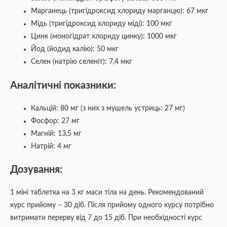
Марганець (тригідроксид хлориду марганцю): 67 мкг
Мідь (тригідроксид хлориду міді): 100 мкг
Цинк (моногідрат хлориду цинку): 1000 мкг
Йод (йодид калію): 50 мкг
Селен (натрію селеніт): 7,4 мкг
Аналітичні показники:
Кальцій: 80 мг (з них з мушель устриць: 27 мг)
Фосфор: 27 мг
Магній: 13,5 мг
Натрій: 4 мг
Дозування:
1 міні таблетка на 3 кг маси тіла на день. Рекомендований
курс прийому – 30 діб. Після прийому одного курсу потрібно
витримати перерву від 7 до 15 діб. При необхідності курс