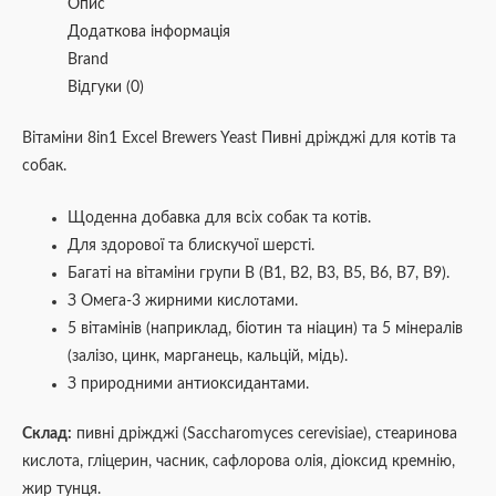
Опис
Додаткова інформація
Brand
Відгуки (0)
Вітаміни 8in1 Excel Brewers Yeast Пивні дріжджі для котів та
собак.
Щоденна добавка для всіх собак та котів.
Для здорової та блискучої шерсті.
Багаті на вітаміни групи В (В1, В2, В3, B5, B6, B7, B9).
З Омега-3 жирними кислотами.
5 вітамінів (наприклад, біотин та ніацин) та 5 мінералів
(залізо, цинк, марганець, кальцій, мідь).
З природними антиоксидантами.
Склад:
пивні дріжджі (Saccharomyces cerevisiae), стеаринова
кислота, гліцерин, часник, сафлорова олія, діоксид кремнію,
жир тунця.