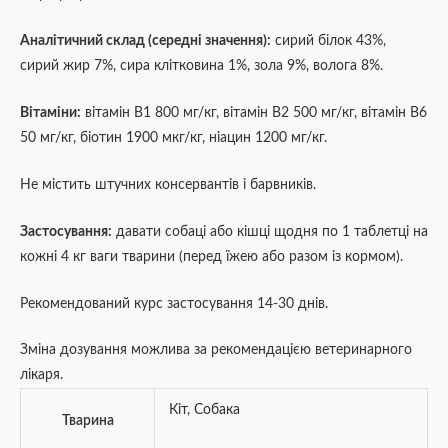
Аналітичний склад (середні значення):
сирий білок 43%,
сирий жир 7%, сира клітковина 1%, зола 9%, волога 8%.
Вітаміни:
вітамін В1 800 мг/кг, вітамін В2 500 мг/кг, вітамін В6
50 мг/кг, біотин 1900 мкг/кг, ніацин 1200 мг/кг.
Не містить штучних консервантів і барвників.
Застосування:
давати собаці або кішці щодня по 1 таблетці на
кожні 4 кг ваги тварини (перед їжею або разом із кормом).
Рекомендований курс застосування 14-30 днів.
Зміна дозування можлива за рекомендацією ветеринарного
лікаря.
Кіт
,
Собака
Тварина