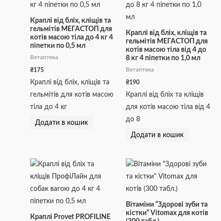
Краплі від бліх, кліщів та
гельмітів МЕГАСТОП для
Краплі від бліх, кліщів та
котів масою тіла до 4 кг 4
гельмітів МЕГАСТОП для
піпетки по 0,5 мл
котів масою тіла від 4 до
Ветаптека
8 кг 4 піпетки по 1,0 мл
₴
175
Ветаптека
Краплі від бліх, кліщів та
₴
190
гельмітів для котів масою
Краплі від бліх та кліщів
тіла до 4 кг
для котів масою тіла від 4
до 8
Додати в кошик
Додати в кошик
Вітаміни “Здорові зуби та
кістки” Vitomax для котів
Краплі Provet PROFILINE