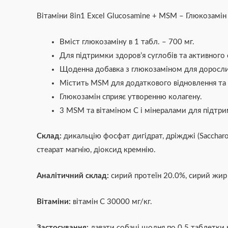
Вітаміни 8in1 Excel Glucosamine + MSM – Глюкозамі
Вміст глюкозаміну в 1 табл. – 700 мг.
Для підтримки здоров’я суглобів та активного
Щоденна добавка з глюкозаміном для доросли
Містить MSM для додаткового відновлення та п
Глюкозамін сприяє утворенню колагену.
3 МЅМ та вітаміном С і мінералами для підтрим
Склад:
дикальцію фосфат дигідрат, дріжджі (Saccharo
стеарат магнію, діоксид кремнію.
Аналітичний склад:
сирий протеїн 20.0%, сирий жир 
Вітаміни:
вітамін С 30000 мг/кг.
Застосування:
давати собаці щодня по 0.5 таблетки 