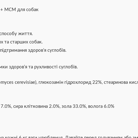
н + МСМ для собак
 способу життя.
х та старших собак.
ідтримання здоров’я суглобів.
ки здоров’я та рухливості суглобів.
myces cerevisiae), глюкозамін гідрохлорид 22%, стеаринова ки
7.0%, сира клітковина 2.0%, зола 33.0%, волога 6.0%
на кожні 6 кг ваги улюбленця. Давайте перед годуванням або з