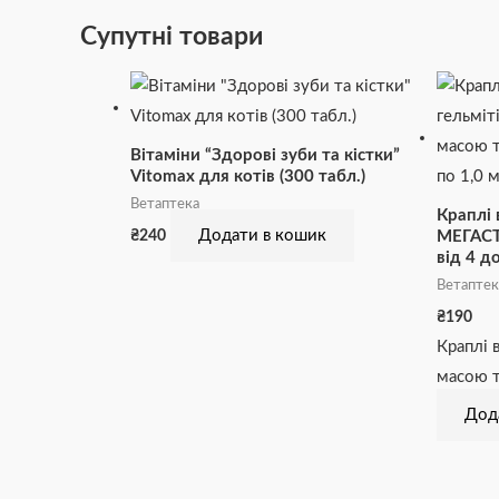
Супутні товари
Вітаміни “Здорові зуби та кістки”
Vitomax для котів (300 табл.)
Ветаптека
Краплі в
Додати в кошик
₴
240
МЕГАСТ
від 4 д
Ветаптек
₴
190
Краплі в
масою т
Дод