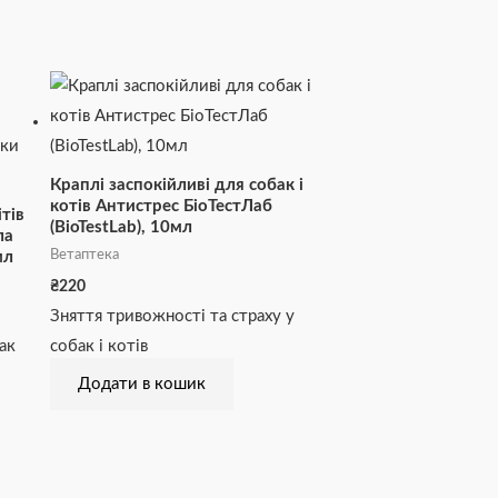
Краплі заспокійливі для собак і
котів Антистрес БіоТестЛаб
ітів
(BioTestLab), 10мл
ла
Ветаптека
мл
₴
220
Зняття тривожності та страху у
бак
собак і котів
Додати в кошик