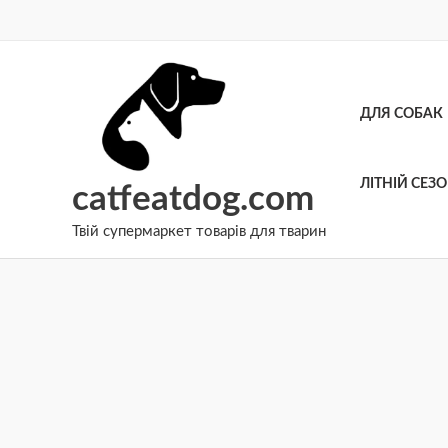
Перейти
до
вмісту
ДЛЯ СОБАК
ЛІТНІЙ СЕЗ
catfeatdog.com
Твій супермаркет товарів для тварин