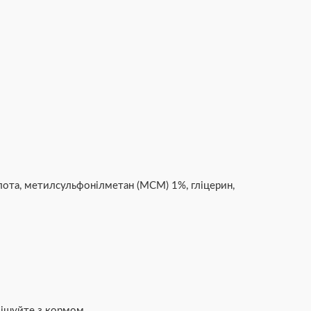
слота, метилсульфонілметан (МСМ) 1%, гліцерин,
мішуйте з кормом.