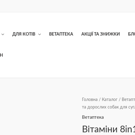
ДЛЯ КОТІВ
ВЕТАПТЕКА
АКЦІЇ ТА ЗНИЖКИ
БЛ
ОН
Вітаміни
Головна
/
Каталог
/
Ветапт
та дорослих собак для суг
8in1
Excel
Ветаптека
Glucosamine
Вітаміни 8i
+