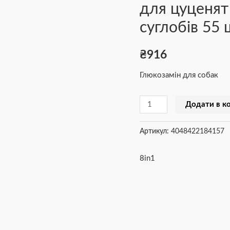
для цуценят
MSM
для
суглобів 55 
цуценят
та
₴
916
дорослих
Глюкозамін для собак
собак
для
Додати в к
суглобів
55
Артикул:
4048422184157
шт
кількість
8in1