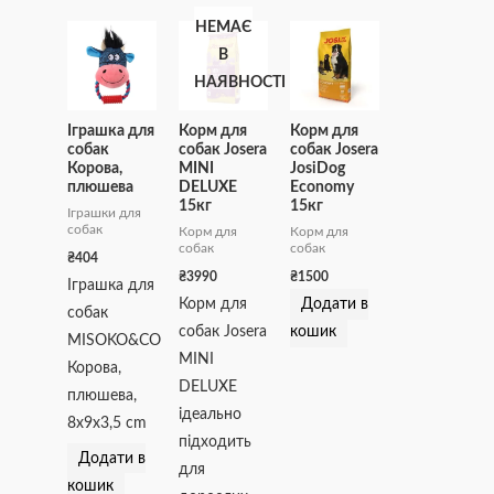
НЕМАЄ
В
НАЯВНОСТІ
Іграшка для
Корм для
Корм для
собак
собак Josera
собак Josera
Корова,
MINI
JosiDog
плюшева
DELUXE
Economy
15кг
15кг
Іграшки для
собак
Корм для
Корм для
собак
собак
₴
404
₴
3990
₴
1500
Іграшка для
Корм для
Додати в
собак
собак Josera
кошик
MISOKO&CO
MINI
Корова,
DELUXE
плюшева,
ідеально
8х9х3,5 cm
підходить
Додати в
для
кошик