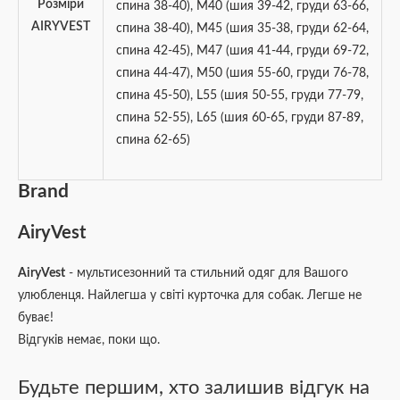
Розміри
спина 38-40)
,
M40 (шия 39-42, груди 63-66,
AIRYVEST
спина 38-40)
,
M45 (шия 35-38, груди 62-64,
спина 42-45)
,
M47 (шия 41-44, груди 69-72,
спина 44-47)
,
M50 (шия 55-60, груди 76-78,
спина 45-50)
,
L55 (шия 50-55, груди 77-79,
спина 52-55)
,
L65 (шия 60-65, груди 87-89,
спина 62-65)
Brand
AiryVest
AiryVest
- мультисезонний та стильний одяг для Вашого
улюбленця. Найлегша у світі курточка для собак. Легше не
буває!
Відгуків немає, поки що.
Будьте першим, хто залишив відгук на