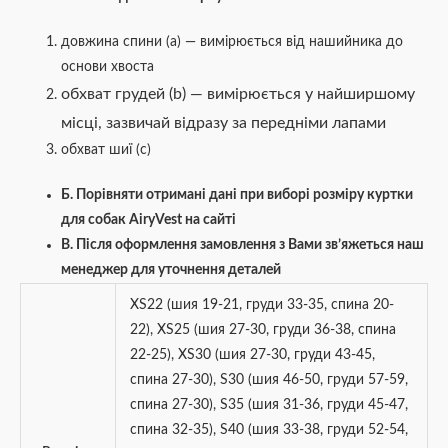
довжина спини (а) — вимірюється від нашийника до
основи хвоста
обхват грудей (b) — вимірюється у найширшому
місці, зазвичай відразу за передніми лапами
обхват шиї (c)
Б. Порівняти отримані дані при виборі розміру куртки
для собак AiryVest на сайті
В. Після оформлення замовлення з Вами зв’яжеться наш
менеджер для уточнення деталей
XS22 (шия 19-21, груди 33-35, спина 20-
22)
,
XS25 (шия 27-30, груди 36-38, спина
22-25)
,
XS30 (шия 27-30, груди 43-45,
спина 27-30)
,
S30 (шия 46-50, груди 57-59,
спина 27-30)
,
S35 (шия 31-36, груди 45-47,
спина 32-35)
,
S40 (шия 33-38, груди 52-54,