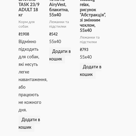
TASK 23/9
AiryVest,
relax,
ADULT 18
блакитна,
рисунок
кг
55х40
“Абстракція”,
зі змінним
Корм для
Лежанки та
чохлом,
собак
підстилки
55х40
₴
1908
₴
542
Лежанки та
Відмінно
55х40
підстилки
підходить
₴
793
Додати в
для собак,
55х40
кошик
які несуть
Додати в
легке
кошик
навантаження,
або
працюють
не кожного
дня.
Додати в
кошик