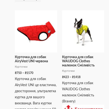
Діапазон
Діапазон
Цей
Цей
цін:
цін:
товар
товар
від
від
₴750
₴423
має
має
до
до
кілька
кілька
₴1570
₴1418
варіантів.
варіантів.
Параметри
Параметри
можна
можна
вибрати
вибрати
Курточка для собак
Курточка для собак
AiryVest UNI червона
WAUDOG Clothes
на
на
малюнок Сміливість
Курточки
сторінці
сторінці
Курточки
₴
750
–
₴
1570
товару
товару
₴
423
–
₴
1418
Курточка для собак
Курточка для собак
AiryVest UNI це еластична,
WAUDOG Clothes
двостороння, ультралегка
малюнок Сміливість
куртка для вашого
(Bravery)
вихованця. Вага куртки