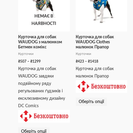
до
до
кілька
кілька
₴1299
₴1418
варіантів.
варіантів.
НЕМАЄ В
Параметри
Параметри
НАЯВНОСТІ
можна
можна
вибрати
вибрати
Курточка для собак
Курточка для собак
WAUDOG з малюнком
WAUDOG Clothes
на
на
Бетмен комікс
малюнок Прапор
сторінці
сторінці
Курточки
Курточки
товару
товару
₴
507
–
₴
1299
₴
423
–
₴
1418
Курточка для собак
Курточка для собак
WAUDOG завдяки
малюнок Прапор
подвійному ряду
регульованих ґудзиків і
ексклюзивному дизайну
Оберіть опції
DC Comics
Оберіть опції