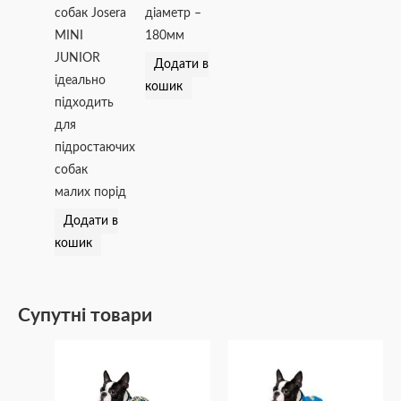
собак Josera
діаметр –
MINI
180мм
JUNIOR
Додати в
ідеально
кошик
підходить
для
підростаючих
собак
малих порід
Додати в
кошик
Супутні товари
Діапазон
Діапазон
Цей
Цей
цін:
цін:
товар
товар
від
від
₴507
₴423
має
має