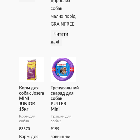
дорослих
собак
малих порід
GRAINFREE
Читати
далі
Корм для
Тренувальний
собак Josera
снаряд для
MINI
собак
JUNIOR
PULLER
15кг
Мini
Корм для
Іграшки для
собак
собак
₴
3570
₴
199
Корм для
зовнішній