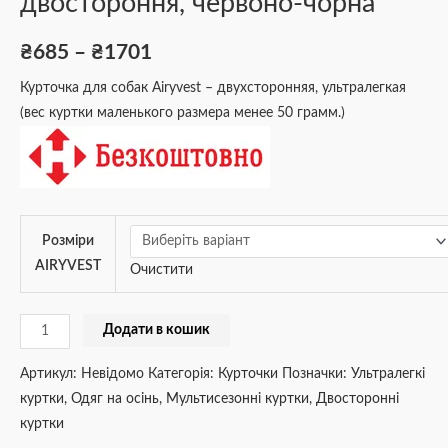
двостороння, червоно-чорна
₴
685
–
₴
1701
Курточка для собак Airyvest – двухсторонняя, ультралегкая
(вес куртки маленького размера менее 50 грамм.)
Розміри
AIRYVEST
Очистити
Додати в кошик
Артикул:
Невідомо
Категорія:
Курточки
Позначки:
Ультралегкі
куртки
,
Одяг на осінь
,
Мультисезонні куртки
,
Двосторонні
куртки