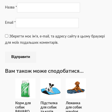
Назва
*
Email
*
Зберегти моє ім'я, e-mail, та адресу сайту в цьому браузері
для моїх подальших коментарів.
Вам також може сподобатися…
Корм для
Підстилка
Лежанка
собак
для собак
для собак
BAVARO
та котів
waudog