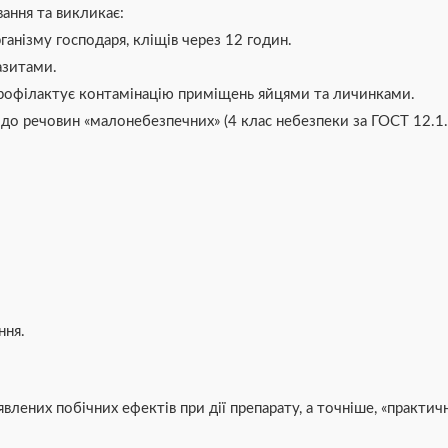
вання та викликає:
ганізму господаря, кліщів через 12 годин.
азитами.
 профілактує контамінацію приміщень яйцями та личинками.
я до речовин «малонебезпечних» (4 клас небезпеки за ГОСТ 12.1
ння.
лених побічних ефектів при дії препарату, а точніше, «практичн