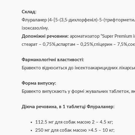
Склад:
Флураланер (4-[5-(3,5-дихлорфеніл)-5-(трифторметил
ізоксазоліну.
Допоміжні речовини:
ароматизатор “Super Premium 
стеарат – 0,75%,аспартам – 0,25%,гліцерин – 7,5%,со
Фармакологічні властивості:
Бравекто відноситься до інсектоакарицидних лікарськ
Форма випуску:
Бравекто випускають у формі жувальних таблеток, які
Діюча речовина, в 1 таблетці Флураланер:
112.5 мг для собак масою 2 – 4.5 кг;
250 мг для собак масою >4.5 – 10 кг;