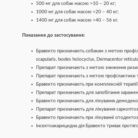
500 мг для собак масою >10 – 20 кг;
1000 мг для собак масою >20 – 40 кг;
1400 мг для собак масою >40 – 56 кг.
Показання до застосування:
Бравекто призначають собакам з метою профілак
scapularis, Ixodes holocyclus, Dermacentor reticul
Препарат призначають з метою зниження ризику
Препарат призначають з метою профілактики та л
Бравекто призначають при комплексній терапії
Препарат призначають для запобігання заражен
Бравекто призначають для лікування демодекоз
Препарат призначають для лікування саркоптозу
Бравекто призначають при лікуванні отодектозу
Інсектоакарицидна дія Бравекто триває протяг