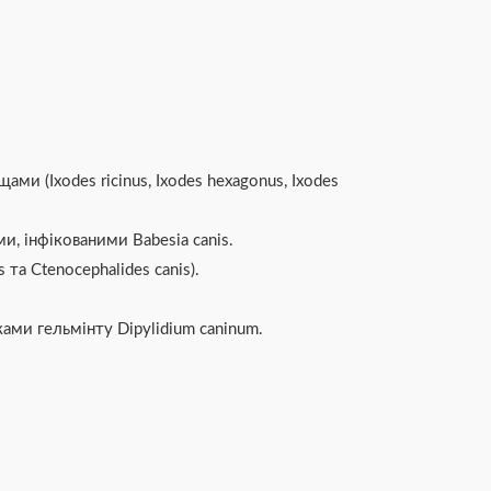
и (Ixodes ricinus, Ixodes hexagonus, Ixodes
, інфікованими Babesia canis.
та Ctenocephalides canis).
ами гельмінту Dipylidium caninum.