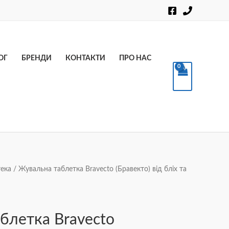
Пошук
ОГ
БРЕНДИ
КОНТАКТИ
ПРО НАС
ека
/ Жувальна таблетка Bravecto (Бравекто) від бліх та
блетка Bravecto