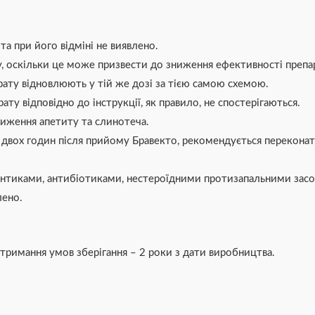
та при його відміні не виявлено.
, оскільки це може призвести до зниження ефективності препа
рату відновлюють у тій же дозі за тією самою схемою.
ату відповідно до інструкції, як правило, не спостерігаються.
ниження апетиту та слинотеча.
двох годин після прийому Бравекто, рекомендується переконат
мінтиками, антибіотиками, нестероїдними протизапальними за
лено.
отримання умов зберігання – 2 роки з дати виробництва.