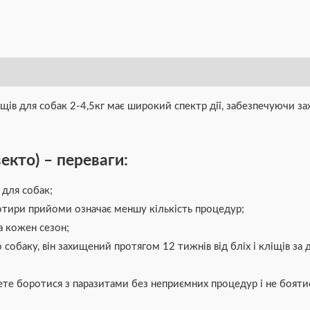
ліщів для собак 2-4,5кг має широкий спектр дії, забезпечуючи з
екто) – переваги:
 для собак;
 чотири прийоми означає меншу кількість процедур;
а кожен сезон;
собаку, він захищений протягом 12 тижнів від бліх і кліщів за
те боротися з паразитами без неприємних процедур і не боятис