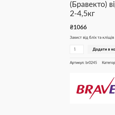
(Бравекто) в
бліх
та
2-4,5кг
кліщів
для
₴
1066
собак
Захист від бліх та кліщів
2-
4,5кг
Додати в к
кількість
Артикул:
br0245
Категор