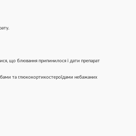
рату.
ися, що блювання припинилося і дати препарат
собами та глюкокортикостероїдами небажаних