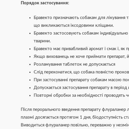
Порядок застосування:
Бравекто призначають собакам для лікування та
що викликаються іксодовими кліщами.
Бравекто застосовують собакам індивідуально п
тварини.
Бравекто має привабливий аромат і смак і, як 
Якщо вихованець не хоче приймати препарат, 
Розламування таблеток не допускається
Слід переконатися, що собака повністю проков
При застосуванні препарату собакам масою пон
Допускається застосування препарату в період 
Повторні обробки за необхідності проводять ч
Після перорального введення препарату флураланер 
плазмі досягається протягом 1 дня, біодоступність 
Виводиться флураланер повільно, переважно у незміне