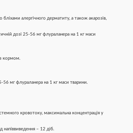
 бліхами алергічного дерматиту, а також акарозів,
ичній дозі 25-56 мг флураланера на 1 кг маси
із кормом.
-56 мг флураланера на 1 кг маси тварини.
истемного кровотоку, максимальна концентрація у
д напіввиведення – 12 діб.