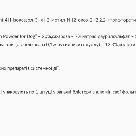
)-4Н-ізоксазол-3-іл]-2-метил-N-[2-оксо-2-(2,2,2-) трифторети
in Powder for Dog” – 20%,сахароза – 7%,натрію лаурилсульфат –
єва олія (стабілізована 0,1% бутилокситолуолу) – 12,3%,поліет
их препаратів системної дії.
 упаковують по 1 штуці у запаяні блістери з алюмінієвої фольг