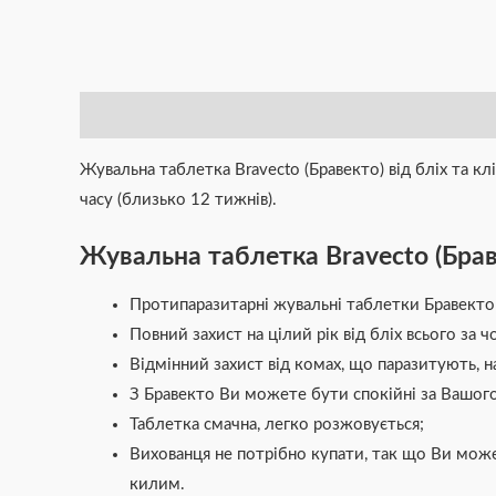
Опис
Додаткова інформація
Brand
Відгуки (0)
Жувальна таблетка Bravecto (Бравекто) від бліх та к
часу (близько 12 тижнів).
Жувальна таблетка Bravecto (Брав
Протипаразитарні жувальні таблетки Бравекто
Повний захист на цілий рік від бліх всього за
Відмінний захист від комах, що паразитують, н
З Бравекто Ви можете бути спокійні за Вашого 
Таблетка смачна, легко розжовується;
Вихованця не потрібно купати, так що Ви може
килим.