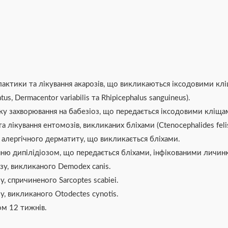
тики та лікування акарозів, що викликаються іксодовими кліщам
atus, Dermacentor variabilis та Rhipicephalus sanguineus).
 захворювання на бабезіоз, що передається іксодовими кліщами
ікування ентомозів, викликаних бліхами (Ctenocephalides felis 
 алергічного дерматиту, що викликається бліхами.
ню дипілідіозом, що передається бліхами, інфікованими личинк
у, викликаного Demodex canis.
, спричиненого Sarcoptes scabiei.
, викликаного Otodectes cynotis.
ом 12 тижнів.