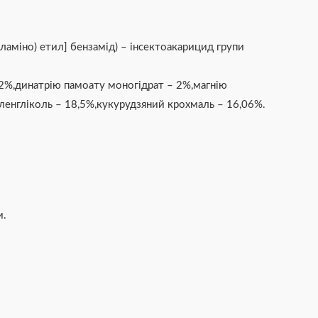
ламіно) етил] бензамід) – інсектоакарицид групи
 2%,динатрію памоату моногідрат – 2%,магнію
иленгліколь – 18,5%,кукурудзяний крохмаль – 16,06%.
и.