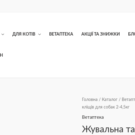
ДЛЯ КОТІВ
ВЕТАПТЕКА
АКЦІЇ ТА ЗНИЖКИ
БЛ
ОН
Жувальна
Головна
/
Каталог
/
Ветапт
кліщів для собак 2-4,5кг
таблетка
Bravecto
Ветаптека
(Бравекто)
Жувальна та
від