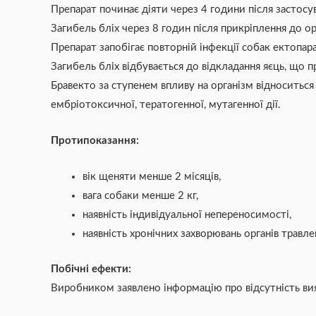
Препарат починає діяти через 4 години після застосу
Загибель бліх через 8 годин після прикріплення до ор
Препарат запобігає повторній інфекції собак ектопар
Загибель бліх відбувається до відкладання яєць, що
Бравекто за ступенем впливу на організм відноситьс
ембріотоксичної, тератогенної, мутагенної дії.
Протипоказання:
вік щеняти менше 2 місяців,
вага собаки менше 2 кг,
наявність індивідуальної непереносимості,
наявність хронічних захворювань органів травле
Побічні ефекти:
Виробником заявлено інформацію про відсутність вияв