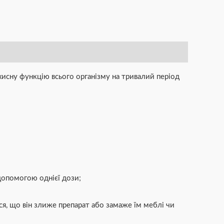
ахисну функцію всього організму на тривалий період
 допомогою однієї дози;
я, що він злиже препарат або замаже їм меблі чи