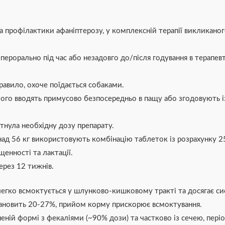
 профілактики афаніптерозу, у комплексній терапії викликаного
ерорально під час або незадовго до/після годування в терапевт
правило, охоче поїдається собаками.
його вводять примусово безпосередньо в пащу або згодовують 
тнула необхідну дозу препарату.
ад 56 кг використовують комбінацію таблеток із розрахунку 25
щенності та лактації.
ерез 12 тижнів.
легко всмоктується у шлунково-кишковому тракті та досягає с
становить 20-27%, прийом корму прискорює всмоктування.
ній формі з фекаліями (~90% дози) та частково із сечею, періо