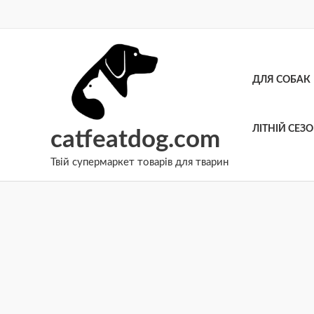
Перейти
до
вмісту
ДЛЯ СОБАК
ЛІТНІЙ СЕЗ
catfeatdog.com
Твій супермаркет товарів для тварин