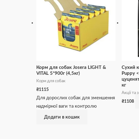
Корм для собак Josera LIGHT &
Сухий к
VITAL 5*900г (4,5кг)
Puppy <
цуценят
Корм для собак
кг
₴
1115
Акції та 
Для дорослих собак для зменшення
₴
1108
надмірної ваги та контролю
Додати в кошик