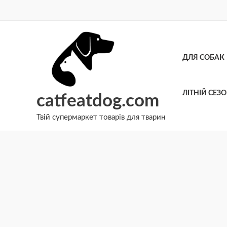
Перейти
до
вмісту
ДЛЯ СОБАК
ЛІТНІЙ СЕЗ
catfeatdog.com
Твій супермаркет товарів для тварин