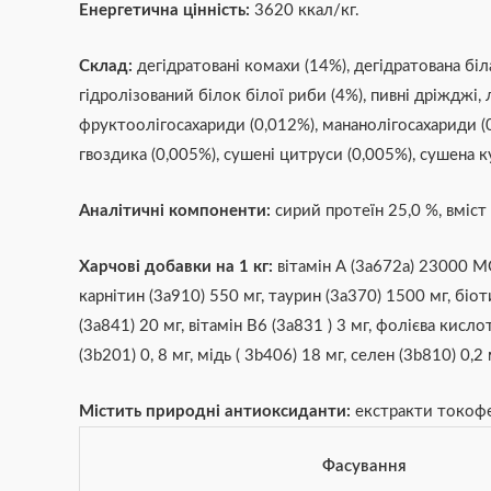
Енергетична цінність:
3620 ккал/кг.
Склад:
дегідратовані комахи (14%), дегідратована біл
гідролізований білок білої риби (4%), пивні дріжджі, 
фруктоолігосахариди (0,012%), мананолігосахариди (0
гвоздика (0,005%), сушені цитруси (0,005%), сушена ку
Аналітичні компоненти:
сирий протеїн 25,0 %, вміст 
Харчові добавки на 1 кг:
вітамін А (3a672a) 23000 МО,
карнітин (3a910) 550 мг, таурин (3a370) 1500 мг, біоти
(3a841) 20 мг, вітамін B6 (3a831 ) 3 мг, фолієва кисло
(3b201) 0, 8 мг, мідь ( 3b406) 18 мг, селен (3b810) 0,2
Містить природні антиоксиданти:
екстракти токофер
Фасування