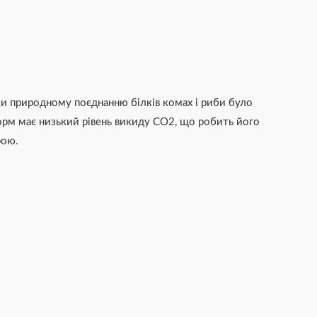
и природному поєднанню білків комах і риби було
орм має низький рівень викиду CO2, що робить його
рою.