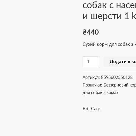
собак с нас
корм
для
и шерсти 1 
собак
с
₴
440
насекомыми
Сухий корм для собак з
и
рыбой
Додати в к
для
кожи
Артикул:
8595602550128
и
Позначки:
Беззерновий ко
шерсти
для собак з комах
1
kg
Brit Care
кількість