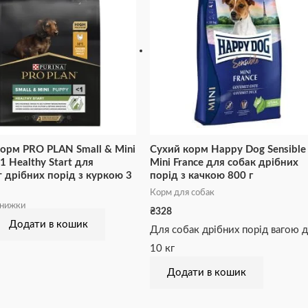
орм PRO PLAN Small & Mini
Сухий корм Happy Dog Sensible
1 Healthy Start для
Mini France для собак дрібних
 дрібних порід з куркою 3
порід з качкою 800 г
Корм для собак
знижки
₴
328
Додати в кошик
Для собак дрібних порід вагою 
10 кг
Додати в кошик