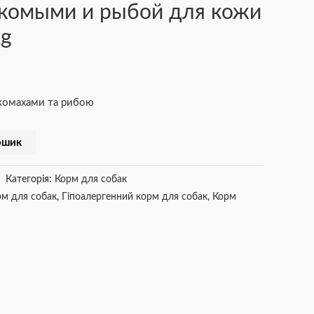
екомыми и рыбой для кожи
kg
 комахами та рибою
ошик
Категорія:
Корм для собак
рм для собак
,
Гіпоалергенний корм для собак
,
Корм