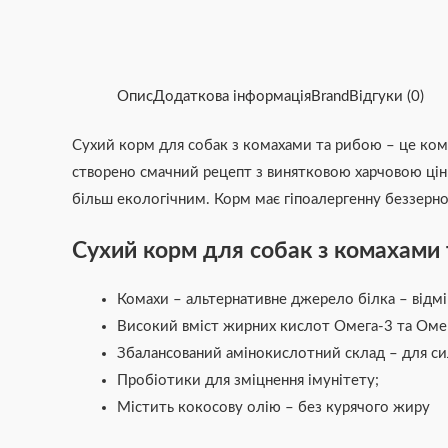
Опис
Додаткова інформація
Brand
Відгуки (0)
Сухий корм для собак з комахами та рибою – це ком
створено смачний рецепт з винятковою харчовою цінн
більш екологічним. Корм має гіпоалергенну беззерно
Сухий корм для собак з комахами 
Комахи – альтернативне джерело білка – відмін
Високий вміст жирних кислот Омега-3 та Омега
Збалансований амінокислотний склад – для сил
Пробіотики для зміцнення імунітету;
Містить кокосову олію – без курячого жиру