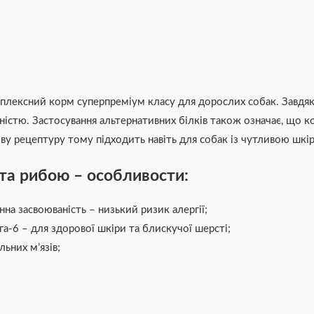
плексний корм суперпреміум класу для дорослих собак. Завдяк
істю. Застосування альтернативних білків також означає, що к
ву рецептуру тому підходить навіть для собак із чутливою шкі
та рибою – особливости:
на засвоюваність – низький ризик алергії;
-6 – для здорової шкіри та блискучої шерсті;
ьних м’язів;