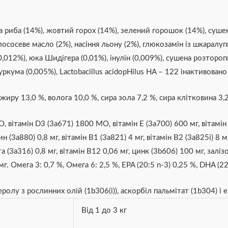
а риба (14%), жовтий горох (14%), зелений горошок (14%), сушен
лососеве масло (2%), насіння льону (2%), глюкозамін із шкаралуп
,012%), юка Шидігера (0,01%), інулін (0,009%), сушена розторо
ркума (0,005%), Lactobacillus acidopHilus HA – 122 інактивовано
жиру 13,0 %, волога 10,0 %, сира зола 7,2 %, сира клітковина 3,2
 вітамін D3 (3a671) 1800 МО, вітамін Е (3a700) 600 мг, вітамін 
н (3a880) 0,8 мг, вітамін B1 (3a821) 4 мг, вітамін B2 (3a825i) 8 
та (3a316) 0,8 мг, вітамін B12 0,06 мг, цинк (3b606) 100 мг, залі
 мг. Омега 3: 0,7 %, Oмега 6: 2,5 %, EPA (20:5 n-3) 0,25 %, DHA (22
олу з рослинних олій (1b306(i)), аскорбіл пальмітат (1b304) і 
Від 1 до 3 кг