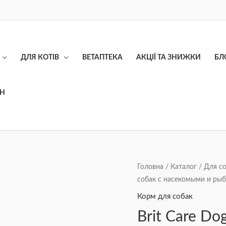
ДЛЯ КОТІВ
ВЕТАПТЕКА
АКЦІЇ ТА ЗНИЖКИ
БЛ
ОН
Brit
Головна
/
Каталог
/
Для с
собак с насекомыми и рыб
Care
Dog
Корм для собак
Insect
Brit Care Do
Fish