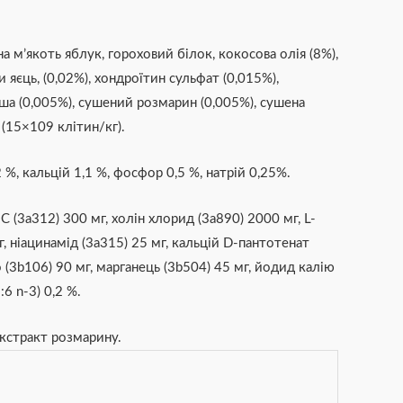
а м’якоть яблук, гороховий білок, кокосова олія (8%),
и яєць, (0,02%), хондроїтин сульфат (0,015%),
пша (0,005%), сушений розмарин (0,005%), сушена
 (15×109 клітин/кг).
 %, кальцій 1,1 %, фосфор 0,5 %, натрій 0,25%.
С (3a312) 300 мг, холін хлорид (3a890) 2000 мг, L-
мг, ніацинамід (3a315) 25 мг, кальцій D-пантотенат
зо (3b106) 90 мг, марганець (3b504) 45 мг, йодид калію
:6 n-3) 0,2 %.
екстракт розмарину.