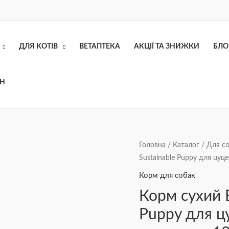
ДЛЯ КОТІВ
ВЕТАПТЕКА
АКЦІЇ ТА ЗНИЖКИ
БЛО
ОН
Корм
Головна
/
Каталог
/
Для с
Sustainable Puppy для цуц
сухий
Brit
Корм для собак
Care
Корм сухий B
Dog
Puppy для ц
Sustainable
Puppy