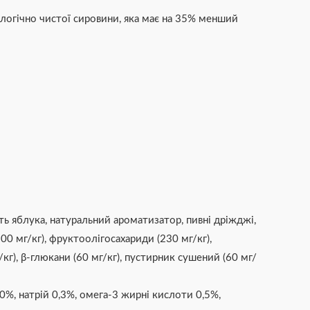
ологічно чистої сировини, яка має на 35% менший
коть яблука, натуральний ароматизатор, пивні дріжджі,
00 мг/кг), фруктоолігосахариди (230 мг/кг),
/кг), β-глюкани (60 мг/кг), пустирник сушений (60 мг/
,0%, натрій 0,3%, омега-3 жирні кислоти 0,5%,