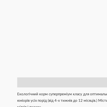
Опис
Додаткова інформація
Brand
Відгуки (0)
Екологічний корм суперпреміум класу для оптимально
юніорів усіх порід (від 4-х тижнів до 12 місяців.) М