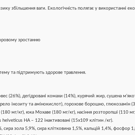
зику збільшення ваги. Екологічність полягає у використанні ек
доровому зростанню
тему та підтримують здорове травлення.
, овес (26%), дегідровані комахи (14%), курячий жир, сушена м’я
ерело інозиту та амінокислот), горохове борошно, глюкозамін (3
(180 мг/кг), юка Мохаве (180 мг/кг), насіння розторопші (110 мг
s helveticus HA – 122 інактивовані (15х109 клітин /кг).
, сира зола 5,9%, сира клітковина 1,5%, кальцій 1,4%, фосфор 1