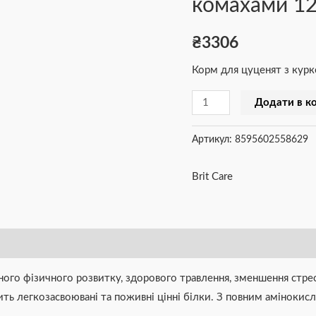
комахами 12
для
цуценят
₴
3306
з
Корм для цуценят з кур
куркою
та
Додати в к
комахами
12
Артикул:
8595602558629
кг
кількість
Brit Care
го фізичного розвитку, здорового травлення, зменшення стресу
істить легкозасвоювані та поживні цінні білки. З повним амінок