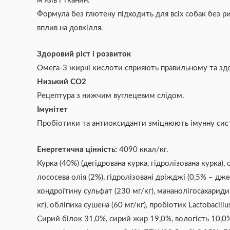
м’язів і тканин.
Формула без глютену підходить для всіх собак без ри
вплив на довкілля.
Здоровий ріст і розвиток
Омега-3 жирні кислоти сприяють правильному та з
Низький СO2
Рецептура з нижчим вуглецевим слідом.
Імунітет
Пробіотики та антиоксиданти зміцнюють імунну сис
Енергетична цінність:
4090 ккал/кг.
Курка (40%) (дегідрована курка, гідролізована курка)
лососева олія (2%), гідролізовані дріжджі (0,5% – дж
хондроїтину сульфат (230 мг/кг), мананолігосахариди 
кг), обліпиха сушена (60 мг/кг), пробіотик Lactobacillu
Сирий білок 31,0%, сирий жир 19,0%, вологість 10,0%