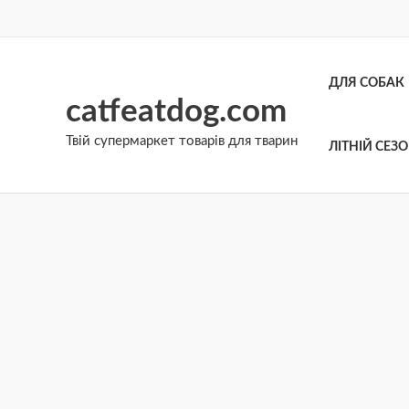
Перейти
до
вмісту
ДЛЯ СОБАК
catfeatdog.com
Твій супермаркет товарів для тварин
ЛІТНІЙ СЕЗ