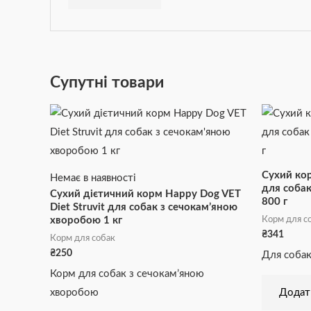
Супутні товари
Сухий кор
Немає в наявності
для собак
Сухий дієтичний корм Happy Dog VET
800 г
Diet Struvit для собак з сечокам’яною
Корм для с
хворобою 1 кг
₴
341
Корм для собак
₴
250
Для собак
Корм для собак з сечокам’яною
хворобою
Додат