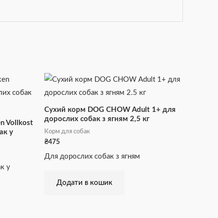
Сухий корм DOG CHOW Adult 1+ для
дорослих собак з ягням 2,5 кг
 Vollkost
Корм для собак
ак у
₴
475
Для дорослих собак з ягням
к у
Додати в кошик