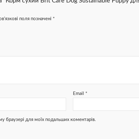
 “Корм сухий Brit Care Dog Sustainable Puppy д
в’язкові поля позначені
*
Email
*
ьому браузері для моїх подальших коментарів.