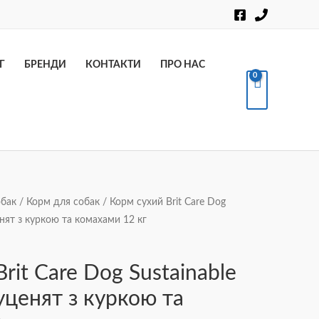
Пошук
Г
БРЕНДИ
КОНТАКТИ
ПРО НАС
обак
/
Корм для собак
/ Корм сухий Brit Care Dog
енят з куркою та комахами 12 кг
rit Care Dog Sustainable
уценят з куркою та