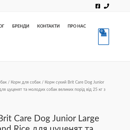
Пошук
ОГ
БРЕНДИ
КОНТАКТИ
ПРО НАС
обак
/
Корм для собак
/ Корм сухий Brit Care Dog Junior
для цуценят та молодих собак великих порід від 25 кг з
rit Care Dog Junior Large
nd Rice для цуценят та