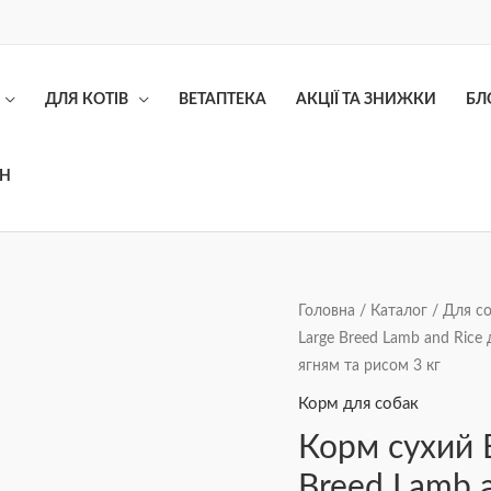
ДЛЯ КОТІВ
ВЕТАПТЕКА
АКЦІЇ ТА ЗНИЖКИ
БЛ
ОН
Корм
Головна
/
Каталог
/
Для с
Large Breed Lamb and Rice 
сухий
ягням та рисом 3 кг
Brit
Care
Корм для собак
Dog
Корм сухий B
Junior
Breed Lamb a
Large