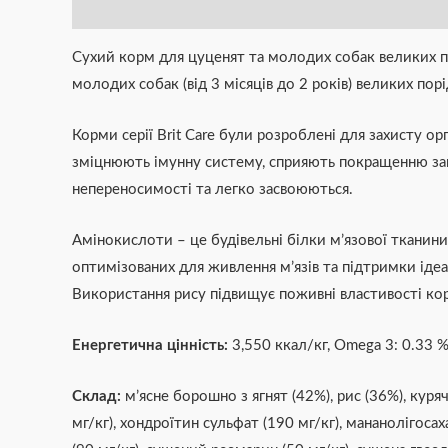
Опис
Додаткова інформація
Brand
Відгуки (0)
Сухий корм для цуценят та молодих собак великих п
молодих собак (від 3 місяців до 2 років) великих порі
Корми серії Brit Care були розроблені для захисту о
зміцнюють імунну систему, сприяють покращенню зага
непереносимості та легко засвоюються.
Амінокислоти – це будівельні білки м’язової тканини.
оптимізованих для живлення м’язів та підтримки іде
Використання рису підвищує поживні властивості ко
Енергетична цінність:
3,550 ккал/кг, Omega 3: 0.33 %
Склад:
м’ясне борошно з ягнят (42%), рис (36%), куря
мг/кг), хондроїтин сульфат (190 мг/кг), мананолігоса