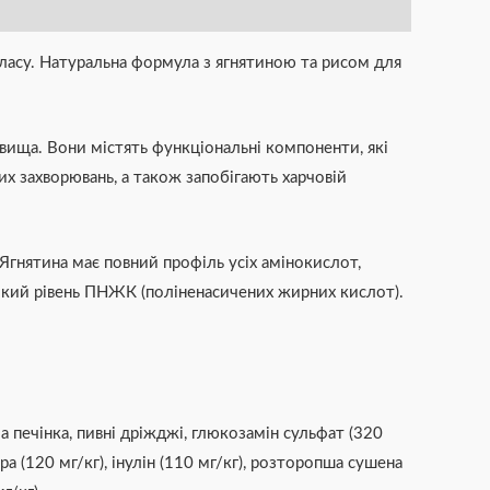
ласу. Натуральна формула з ягнятиною та рисом для
овища. Вони містять функціональні компоненти, які
х захворювань, а також запобігають харчовій
. Ягнятина має повний профіль усіх амінокислот,
сокий рівень ПНЖК (поліненасичених жирних кислот).
а печінка, пивні дріжджі, глюкозамін сульфат (320
а (120 мг/кг), інулін (110 мг/кг), розторопша сушена