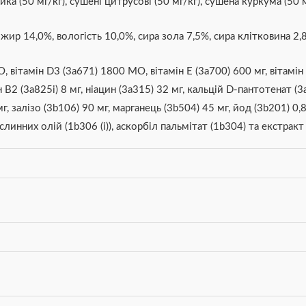
ка (50 мг/кг), сушені цитрусові (50 мг/кг), сушена куркума (50 м
жир 14,0%, вологість 10,0%, сира зола 7,5%, сира клітковина 2,8
, вітамін D3 (3a671) 1800 МО, вітамін E (3a700) 600 мг, вітамін 
ін B2 (3a825i) 8 мг, ніацин (3a315) 32 мг, кальцій D-пантотенат (
мг, залізо (3b106) 90 мг, марганець (3b504) 45 мг, йод (3b201) 0,8
инних олій (1b306 (i)), аскорбіл пальмітат (1b304) та екстракт