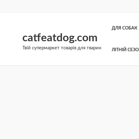
Перейти
до
вмісту
ДЛЯ СОБАК
catfeatdog.com
Твій супермаркет товарів для тварин
ЛІТНІЙ СЕЗ