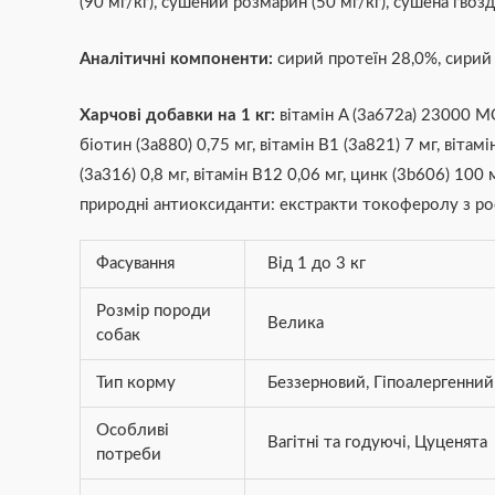
(90 мг/кг), сушений розмарин (50 мг/кг), сушена гвозди
Аналітичні компоненти:
сирий протеїн 28,0%, сирий 
Харчові добавки на 1 кг:
вітамін A (3a672a) 23000 МО
біотин (3a880) 0,75 мг, вітамін В1 (3a821) 7 мг, вітам
(3a316) 0,8 мг, вітамін В12 0,06 мг, цинк (3b606) 100 
природні антиоксиданти: екстракти токоферолу з росл
Фасування
Від 1 до 3 кг
Розмір породи
Велика
собак
Тип корму
Беззерновий
,
Гіпоалергенний
Особливі
Вагітні та годуючі
,
Цуценята
потреби