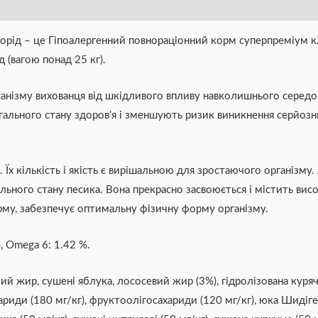
та
рисом
орід – це Гіпоалергенний повнораціонний корм суперпреміум к
3
д (вагою понад 25 кг).
кг
кількість
рганізму вихованця від шкідливого впливу навколишнього серед
льного стану здоров’я і зменшують ризик виникнення серйозни
 Їх кількість і якість є вирішальною для зростаючого організму
ального стану песика. Вона прекрасно засвоюється і містить ви
рму, забезпечує оптимальну фізичну форму організму.
, Omega 6: 1.42 %.
чий жир, сушені яблука, лососевий жир (3%), гідролізована куряч
хариди (180 мг/кг), фруктоолігосахариди (120 мг/кг), юка Шидігер