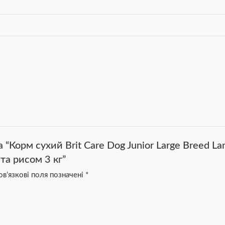
 “Корм сухий Brit Care Dog Junior Large Breed L
 та рисом 3 кг”
в’язкові поля позначені
*