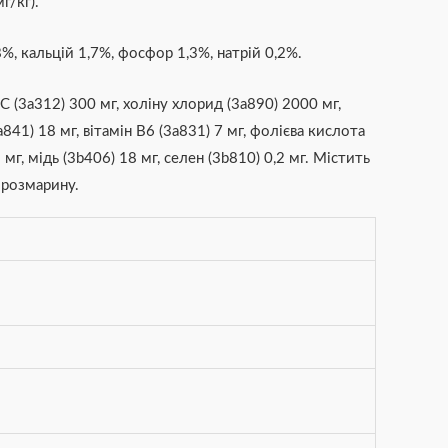
г/кг).
%, кальцій 1,7%, фосфор 1,3%, натрій 0,2%.
С (3a312) 300 мг, холіну хлорид (3a890) 2000 мг,
3a841) 18 мг, вітамін B6 (3a831) 7 мг, фолієва кислота
 мг, мідь (3b406) 18 мг, селен (3b810) 0,2 мг. Містить
 розмарину.