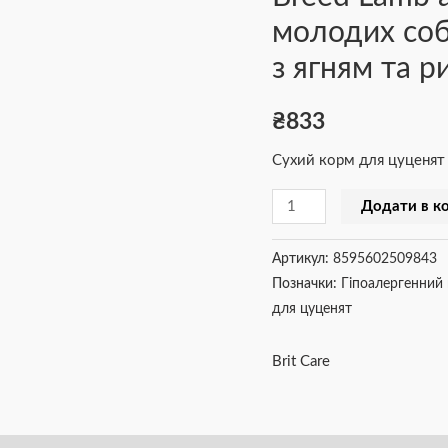
молодих соб
Breed
Lamb
з ягням та р
and
Rice
₴
833
для
цуценят
Сухий корм для цуценят
та
Додати в к
молодих
собак
Артикул:
8595602509843
великих
Позначки:
Гіпоалергенний
порід
для цуценят
від
25
Brit Care
кг
з
ягням