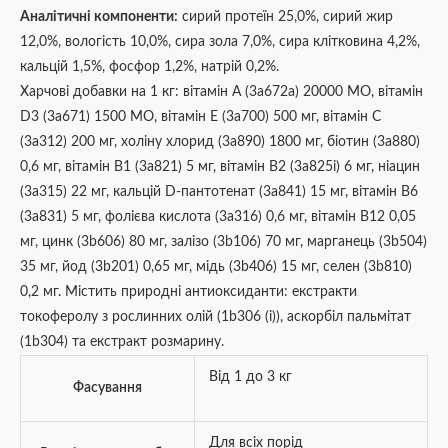
Аналітичні компоненти:
сирий протеїн 25,0%, сирий жир
12,0%, вологість 10,0%, сира зола 7,0%, сира клітковина 4,2%,
кальцій 1,5%, фосфор 1,2%, натрій 0,2%.
Харчові добавки на 1 кг: вітамін A (3a672a) 20000 МО, вітамін
D3 (3a671) 1500 МО, вітамін E (3a700) 500 мг, вітамін С
(3a312) 200 мг, холіну хлорид (3a890) 1800 мг, біотин (3a880)
0,6 мг, вітамін В1 (3a821) 5 мг, вітамін B2 (3a825i) 6 мг, ніацин
(3a315) 22 мг, кальцій D-пантотенат (3a841) 15 мг, вітамін B6
(3a831) 5 мг, фолієва кислота (3a316) 0,6 мг, вітамін В12 0,05
мг, цинк (3b606) 80 мг, залізо (3b106) 70 мг, марганець (3b504)
35 мг, йод (3b201) 0,65 мг, мідь (3b406) 15 мг, селен (3b810)
0,2 мг. Містить природні антиоксиданти: екстракти
токоферолу з рослинних олій (1b306 (i)), аскорбіл пальмітат
(1b304) та екстракт розмарину.
Від 1 до 3 кг
Фасування
Для всіх порід