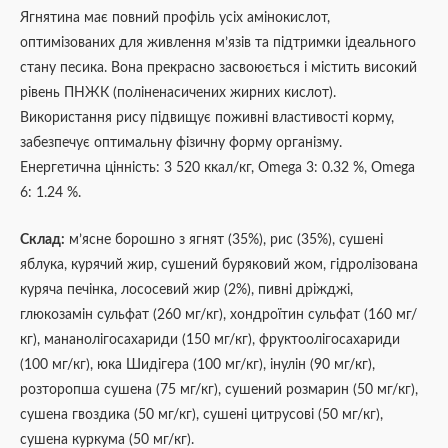
Ягнятина має повний профіль усіх амінокислот,
оптимізованих для живлення м’язів та підтримки ідеального
стану песика. Вона прекрасно засвоюється і містить високий
рівень ПНЖК (поліненасичених жирних кислот).
Використання рису підвищує поживні властивості корму,
забезпечує оптимальну фізичну форму організму.
Енергетична цінність: 3 520 ккал/кг, Omega 3: 0.32 %, Omega
6: 1.24 %.
Склад:
м’ясне борошно з ягнят (35%), рис (35%), сушені
яблука, курячий жир, сушений буряковий жом, гідролізована
куряча печінка, лососевий жир (2%), пивні дріжджі,
глюкозамін сульфат (260 мг/кг), хондроїтин сульфат (160 мг/
кг), мананолігосахариди (150 мг/кг), фруктоолігосахариди
(100 мг/кг), юка Шидігера (100 мг/кг), інулін (90 мг/кг),
розторопша сушена (75 мг/кг), сушений розмарин (50 мг/кг),
сушена гвоздика (50 мг/кг), сушені цитрусові (50 мг/кг),
сушена куркума (50 мг/кг).