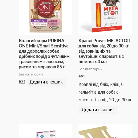
Вологий корм PURINA
Краплі Provet МЕГАСТОП
ONE Mini/Small Sensitive
для собак від 20 до 30 кг
для дорослих собак
від зовнішніх та
дрібних порід з чутливим
внутрішніх паразитів 1
травленням з лососем,
піпетка х 3 мл
рисом та морквою 85 г
Без категории
Без категории
₴
91
Додати в кошик
₴
22
Краплі від бліх, кліщів,
гельмітів для собак
масою тіла від 20 до 30 кг
Додати в кошик