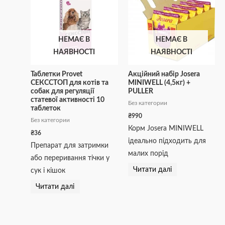
НЕМАЄ В
НЕМАЄ В
НАЯВНОСТІ
НАЯВНОСТІ
Таблетки Provet
Акційний набір Josera
СЕКССТОП для котів та
MINIWELL (4,5кг) +
собак для регуляції
PULLER
статевої активності 10
Без категории
таблеток
₴
990
Без категории
Корм Josera MINIWELL
₴
36
ідеально підходить для
Препарат для затримки
малих порід
або переривання тічки у
Читати далі
сук і кішок
Читати далі