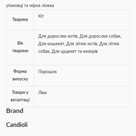
упаковці та мірна ложка
Кіт
Тварина
Для дорослих котів
,
Для дорослих собак
,
Вік
Для кошенят
,
Для літніх котів
,
Для літніх
тварини
собак
,
Для цуценят та юніорів
Форма
Порошок
випуску
Товари у
Ліки
ветаптеці
Brand
Candioli