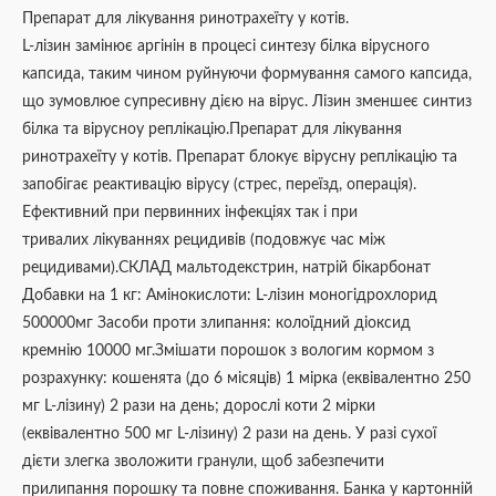
Препарат для лікування ринотрахеїту у котів.
L-лізин замінює аргінін в процесі синтезу білка вірусного
капсида, таким чином руйнуючи формування самого капсида,
що зумовлюе супресивну дією на вірус. Лізин зменшеє синтиз
білка та вірусноу реплікацію.Препарат для лікування
ринотрахеїту у котів. Препарат блокує вірусну реплікацію та
запобігає реактивацію вірусу (стрес, переїзд, операція).
Ефективний при первинних інфекціях так і при
тривалих лікуваннях рецидивів (подовжує час між
рецидивами).СКЛАД мальтодекстрин, натрій бікарбонат
Добавки на 1 кг: Амінокислоти: L-лізин моногідрохлорид
500000мг Засоби проти злипання: колоїдний діоксид
кремнію 10000 мг.Змішати порошок з вологим кормом з
розрахунку: кошенята (до 6 місяців) 1 мірка (еквівалентно 250
мг L-лізину) 2 рази на день; дорослі коти 2 мірки
(еквівалентно 500 мг L-лізину) 2 рази на день. У разі сухої
дієти злегка зволожити гранули, щоб забезпечити
прилипання порошку та повне споживання. Банка у картонній