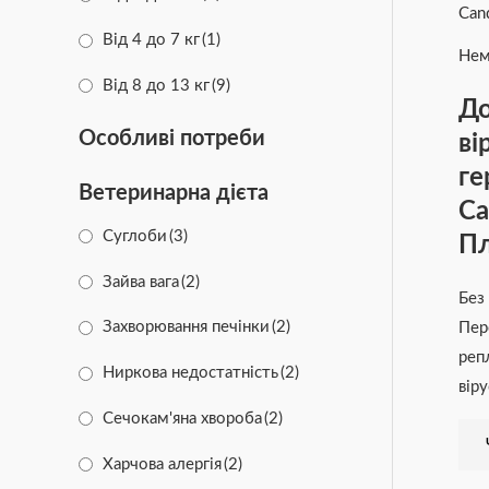
Від 4 до 7 кг
(1)
Нем
Від 8 до 13 кг
(9)
До
Особливі потреби
ві
ге
Ветеринарна дієта
Ca
Cуглоби
(3)
Пл
Зайва вага
(2)
Без
Захворювання печінки
(2)
Пер
реп
Ниркова недостатність
(2)
вір
Сечокам'яна хвороба
(2)
Харчова алергія
(2)