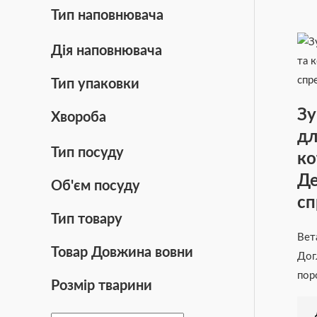
Цукровий діабет
(2)
Тип наповнювача
Дія наповнювача
Шлунково-кишкові розлади
(2)
Тип упаковки
Зу
Хвороба
дл
Тип посуду
ко
Де
Об'єм посуду
сп
Тип товару
Вет
Товар Довжина вовни
Дог
пор
Розмір тварини