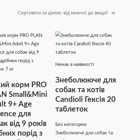
Немає в наявності
Знеболююче для
ий корм PRO
собак та котів
N Small&Mini
Candioli Гексія 20
lt 9+ Age
таблеток
ence для
ак від 9 років
Без категории
бних порід з
Знеболююче для собак та