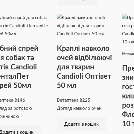
бний спрей
Краплі навколо
Немає
я собак та
очей відбілюючі
тів Candioli
для тварин
Пре
нталПет
Candioli Оптівет
зн
рей 50мл
50 мл
гос
ки
аптека
₴
146
Ветаптека
₴
225
роз
ляд за ротовою
Догляд навколо очей
Фл
ожниною
10 
Додати в кошик
Додати в кошик