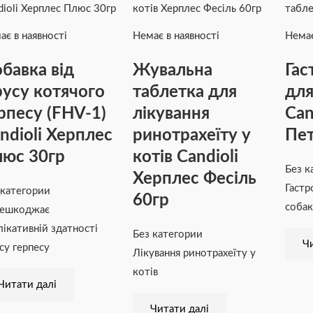
ає в наявності
Немає в наявності
Немає
бавка від
Жувальна
Гас
русу котячого
таблетка для
для
рпесу (FHV-1)
лікування
Can
ndioli Херплес
ринотрахеїту у
Пет
юс 30гр
котів Candioli
Без к
Херплес Фесіль
Гастр
 категории
60гр
собак
ешкоджає
лікативній здатності
Без категории
Чи
усу герпесу
Лікування ринотрахеїту у
котів
Читати далі
Читати далі