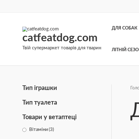
Перейти
до
вмісту
ДЛЯ СОБАК
catfeatdog.com
Твій супермаркет товарів для тварин
ЛІТНІЙ СЕЗ
Тип іграшки
Гол
Тип туалета
Товари у ветаптеці
Вітаміни
(3)