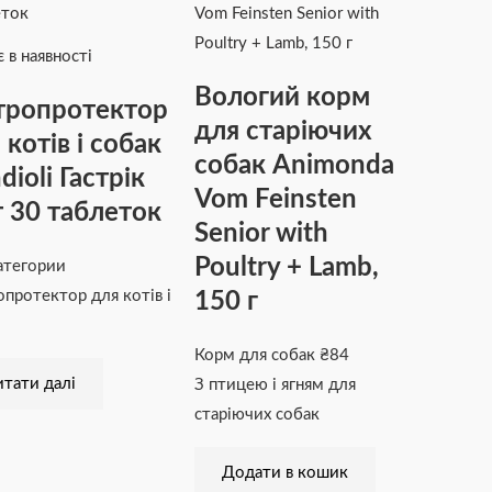
 в наявності
Вологий корм
тропротектор
для старіючих
 котів і собак
собак Animonda
dioli Гастрік
Vom Feinsten
 30 таблеток
Senior with
Poultry + Lamb,
атегории
150 г
опротектор для котів і
Корм для собак
₴
84
тати далі
З птицею і ягням для
старіючих собак
Додати в кошик