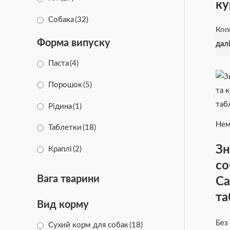
ку
Для травлення
(10)
Собака
(32)
Кор
Для шерсті
(2)
Форма випуску
дал
Для шкіри
(2)
Паста
(4)
Підтримка печінки
(3)
Порошок
(5)
Догляд за вухами
(2)
Рідина
(1)
Догляд за очима
(1)
Нем
Таблетки
(18)
Від болю
(5)
Зн
Краплі
(2)
со
Спрей
(2)
Вага тварини
Ca
Гель
(3)
та
Вид корму
Без
Сухий корм для собак
(18)