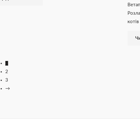
Вета
Розла
котів
Чи
1
2
3
→