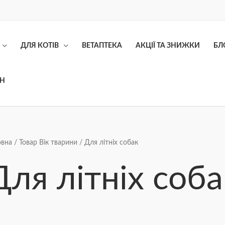
ДЛЯ КОТІВ
ВЕТАПТЕКА
АКЦІЇ ТА ЗНИЖКИ
БЛ
ОН
Сортування
овна
/ Товар Вік тварини / Для літніх собак
за
ціною:
від
Для літніх соба
найнижчої
до
найвищої