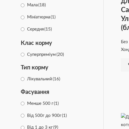
дл
Мала
(18)
Ca
Мініатюрна
(1)
Ул
(б
Середня
(15)
Без
Клас корму
Хон
Суперпреміум
(20)
Тип корму
Лікувальний
(16)
Фасування
Менше 500 г
(1)
Від 500г до 900г
(1)
Від 1 до 3 кг
(9)