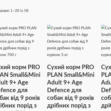
азано 1–20 із 58
хий корм PRO
Сухий корм PRO
Сух
AN Small&Mini
PLAN Small&Mini
PLA
ult 9+ Age
Adult 9+ Age
Adu
fence для
Defence для
Def
бак від 9 років
собак від 9 років
соб
ібних порід з
дрібних порід з
дрі