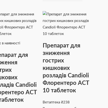
 в наявності
Препарат для
зниження
парат для
гострих
иження
кишкових
трих
розладів Candioli
шкових
Флорентеро АСТ
ладів Candioli
10 таблеток
орентеро АСТ
таблеток
Ветаптека
₴
238