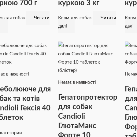
ркою 700 г
куркою 3 кг
кур
м для собак
Читати
Корм для собак
Читати
Корм
і
далі
далі
ає в наявності
Немає
Немає в наявності
еболююче для
Геп
Гепатопротектор
бак та котів
для
для собак
ndioli Гексія 40
Can
Candioli
блеток
Гл
ГлютаМакс
Фор
 категории
Форте 10
таб