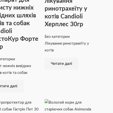
лікування
исту нижніх
ринотрахеїту у
ідних шляхів
котів Candioli
ів та собак
Херплес 30гр
dioli
Без категории
стоКур Форте
Лікування ринотрахеїту у
р
котів
атегории
Читати далі
т нижніх вивідних
в котів та собак
тати далі