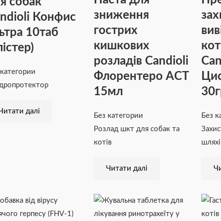
я собак
зниження
зах
ndioli Конфис
гострих
вив
ьтра 10таб
кишкових
кот
лістер)
розладів Candioli
Can
 категории
Флорентеро АСТ
Ци
дропротектор
15мл
30г
Читати далі
Без категории
Без к
Розлад шкт для собак та
Захис
котів
шляхі
Читати далі
Чи