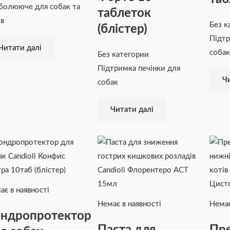
болююче для собак та
таблеток
ів
Без к
(блістер)
Підтр
Читати далі
собак
Без категории
Підтримка печінки для
Чи
собак
Читати далі
ає в наявності
Немає в наявності
Немає
ндропротектор
Паста для
Пре