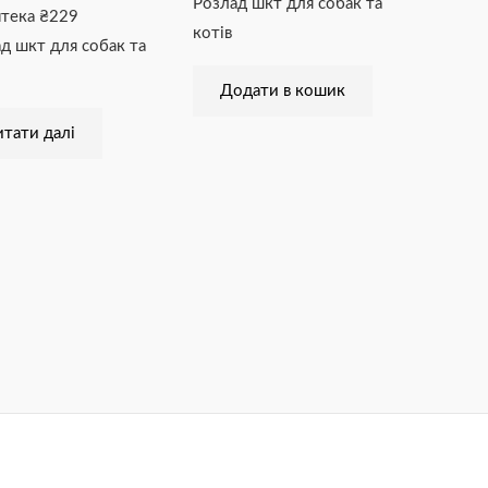
Розлад шкт для собак та
птека
₴
229
котів
д шкт для собак та
Додати в кошик
тати далі