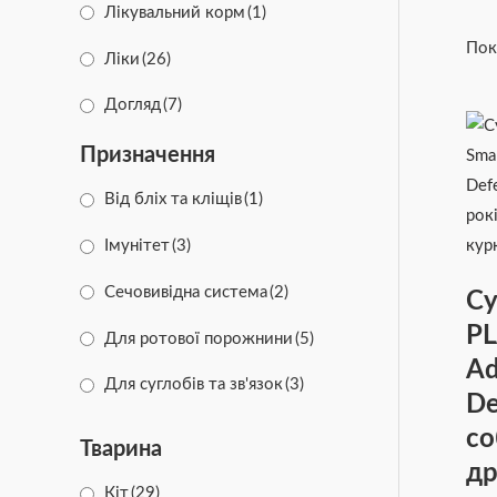
Лікувальний корм
(1)
Пок
Ліки
(26)
Догляд
(7)
Призначення
Від бліх та кліщів
(1)
Iмунітет
(3)
Сечовивідна система
(2)
Су
PL
Для ротової порожнини
(5)
Ad
Для суглобів та зв'язок
(3)
De
Виведення шерсті
(2)
со
Тварина
др
Для нирок
(4)
Кіт
(29)