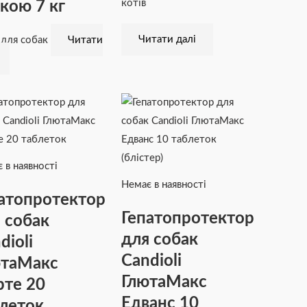
кою 7 кг
котів
Читати далі
 для собак
Читати
 в наявності
Немає в наявності
атопротектор
Гепатопротектор
 собак
для собак
dioli
Candioli
ютаМакс
ГлютаМакс
те 20
Едванс 10
леток