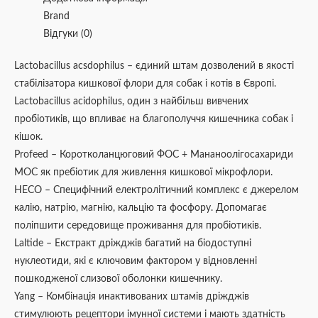
Brand
Відгуки (0)
Lactobacillus acsdophilus – єдиний штам дозволений в якості
стабілізатора кишкової флори для собак і котів в Європі.
Lactobacillus acidophilus, один з найбільш вивчених
пробіотиків, що впливає на благополуччя кишечника собак і
кішок.
Profeed – Коротколанцюговий ФОС + Мананоолігосахариди
МОС як пребіотик для живлення кишкової мікрофлори.
HECO – Специфічний електролітичний комплекс є джерелом
калію, натрію, магнію, кальцію та фосфору. Допомагає
поліпшити середовище проживання для пробіотиків.
Laltide – Екстракт дріжджів багатий на біодоступні
нуклеотиди, які є ключовим фактором у відновленні
пошкодженої слизової оболонки кишечнику.
Yang – Комбінація инактивованих штамів дріжджів
стимулюють рецептори імунної системи і мають здатність