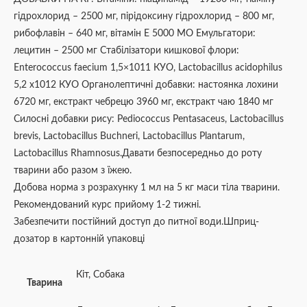
гідрохлорид – 2500 мг, пірідоксину гідрохлорид – 800 мг,
рибофлавін – 640 мг, вітамін E 5000 МО Eмульгатори:
лецитин – 2500 мг Cтабілізатори кишкової флори:
Enterococcus faecium 1,5×1011 КУО, Lactobacillus acidophilus
5,2 x1012 КУО Органолептичні добавки: настоянка лохини
6720 мг, екстракт чебрецю 3960 мг, екстракт чаю 1840 мг
Cилосні добавки рису: Pediococcus Pentasaceus, Lactobacillus
brevis, Lactobacillus Buchneri, Lactobacillus Plantarum,
Lactobacillus Rhamnosus.Давати безпосередньо до роту
тварини або разом з їжею.
Добова норма з розрахунку 1 мл на 5 кг маси тіла тварини.
Рекомендований курс прийому 1-2 тижні.
Забезпечити постійний доступ до питної води.Шприц-
дозатор в картонній упаковці
Кіт
,
Собака
Тварина