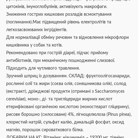
цитокінів, імуноглобулінів, активізують макрофаги.
Зниження гострих кишкових розладів всмоктування
(поглинання).Має підвищений рівень електролітів та
легкозасвоюваних інгрідіентів.
Для нормалізації обміну речовин та відновлення мікрофлори
кишківника у собак та котів.
Рекомендовано при гострій діареї, підчас прийому
антибіотиків, при механічному пошкодженні слизової.
Підходить для чутливого травлення.
Зручний шприц із дозуванням. СКЛАД: фруктоолігосахариди,
рослинні олії та жири (соєва олія, соняшникова олія), солод
(екстракт), дріжджові продукти (отримані з Saccharomyces
cerevisiae), моно-, ді- та тригліцериди жирних кислот
етерифіковані органічною кислотою (моностеарат гліцерину),
рисове борошно (силосоване) 4%, лігноцелюлоза (Pinus pinea),
хлористий натрій, сульфат калію, дикальцій фосфат, оксид
магнію, порошок сироваткового білка.
ДОБАВКИ НА КГ: Вітаміни: ніацинамід – 19200 мг, тіаміну