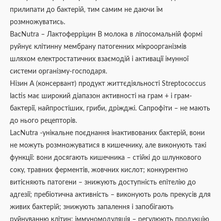
прилипати до бактерій, тим самим не даючи їм
розмножуватись.
BacNutra – Лактоферріцин В молока в ліпосомальній формі
руйнує клітинну мембрану патогенних мікроорганізмів
шляхом електростатичних взаємодій і активації імунної
системи організму-господаря.
Нізин А (консервант) продукт життєдіяльності Streptococcus
lactis має широкий діапазон активності на грам + і грам-
бактерії, найпростіших, гриби, дріжджі. Сапрофіти – не мають
до нього рецепторів.
LacNutra -унікальне поєднання інактивованих бактерій, вони
не можуть розмножуватися в кишечнику, але виконують такі
функції: вони досягають кишечника – стійкі до шлункового
соку, травних ферментів, жовчних кислот; конкурентно
витісняють патогени – знижують доступність епітелію до
адгезії; пребіотична активність – виконують роль прекусів для
живих бактерій; знижують запалення і запобігають
руйнуванню клітин; іммуномодуляція – регулюють продукцію