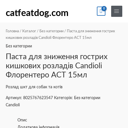
Перейти
По
Main
Діапазон
Діапазон
Цей
Цей
до
catfeatdog.com
Menu
цін:
цін:
товар
товар
вмісту
від
від
має
має
₴121
₴111
кілька
кілька
Головна
/
Каталог
/
Без категории
/ Паста для зниження гострих
до
до
варіантів.
варіантів.
кишкових розладів Candioli Флорентеро АСТ 15мл
₴195
₴185
Параметри
Параметри
Без категории
можна
можна
Паста для зниження гострих
вибрати
вибрати
кишкових розладів Candioli
на
на
Флорентеро АСТ 15мл
сторінці
сторінці
товару
товару
Розлад шкт для собак та котів
Артикул:
8025767623547
Категорія:
Без категории
Candioli
Опис
Додаткова інформація