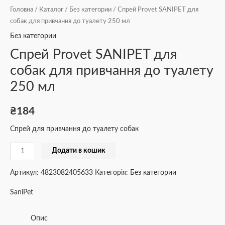
Головна
/
Каталог
/
Без категории
/ Спрей Provet SANIPET для
собак для привчання до туалету 250 мл
Без категории
Спрей Provet SANIPET для
собак для привчання до туалету
250 мл
₴
184
Спрей для привчання до туалету собак
Додати в кошик
Артикул:
4823082405633
Категорія:
Без категории
SaniPet
Опис