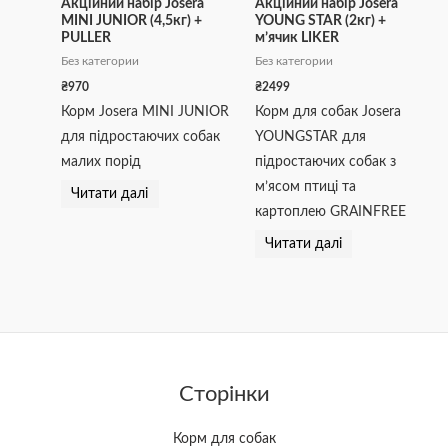
Акційний набір Josera
Акційний набір Josera
MINI JUNIOR (4,5кг) +
YOUNG STAR (2кг) +
PULLER
м’ячик LIKER
Без категории
Без категории
₴
970
₴
2499
Корм Josera MINI JUNIOR
Корм для собак Josera
для підростаючих собак
YOUNGSTAR для
малих порід
підростаючих собак з
м’ясом птиці та
Читати далі
картоплею GRAINFREE
Читати далі
Сторінки
Корм для собак