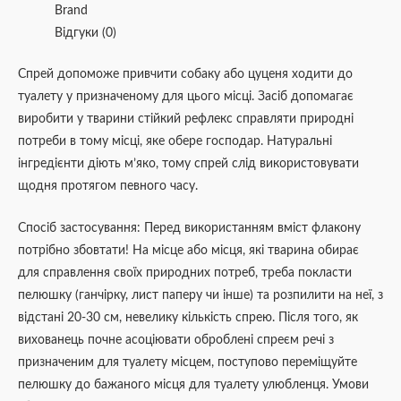
Brand
Відгуки (0)
Спрей допоможе привчити собаку або цуценя ходити до
туалету у призначеному для цього місці. Засіб допомагає
виробити у тварини стійкий рефлекс справляти природні
потреби в тому місці, яке обере господар. Натуральні
інгредієнти діють м’яко, тому спрей слід використовувати
щодня протягом певного часу.
Спосіб застосування: Перед використанням вміст флакону
потрібно збовтати! На місце або місця, які тварина обирає
для справлення своїх природних потреб, треба покласти
пелюшку (ганчірку, лист паперу чи інше) та розпилити на неї, з
відстані 20-30 см, невелику кількість спрею. Після того, як
вихованець почне асоціювати оброблені спреєм речі з
призначеним для туалету місцем, поступово переміщуйте
пелюшку до бажаного місця для туалету улюбленця. Умови