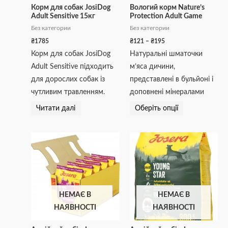
вибрати
Корм для собак JosiDog
Вологий корм Nature’s
Adult Sensitive 15кг
Protection Adult Game
на
Без категории
Без категории
сторінці
₴
1785
₴
121
–
₴
195
товару
Корм для собак JosiDog
Натуральні шматочки
Adult Sensitive підходить
м’яса дичини,
для дорослих собак із
представлені в бульйоні і
чутливим травленням.
доповнені мінералами
Читати далі
Оберіть опції
НЕМАЄ В
НЕМАЄ В
НАЯВНОСТІ
НАЯВНОСТІ