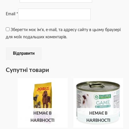
Email
*
Зберегти моє ім'я, e-mail, та адресу сайту в цьому браузері
для моїх подальших коментарів.
Супутні товари
Діапазон
Цей
цін:
товар
від
₴121
має
до
кілька
₴195
варіантів.
НЕМАЄ В
НЕМАЄ В
Параметри
НАЯВНОСТІ
НАЯВНОСТІ
можна