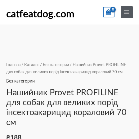
Перейти
По
Main
Нашийник
Діапазон
Цей
до
catfeatdog.com
Menu
Provet
цін:
товар
вмісту
PROFILINE
від
має
для
₴111
кілька
собак
до
варіантів.
для
₴185
Параметри
великих
можна
порід
вибрати
Головна
/
Каталог
/
Без категории
/ Нашийник Provet PROFILINE
інсектоакарицид
на
для собак для великих порід інсектоакарицид кораловий 70 см
кораловий
сторінці
Без категории
70
товару
Нашийник Provet PROFILINE
см
для собак для великих порід
кількість
інсектоакарицид кораловий 70
см
₴
188