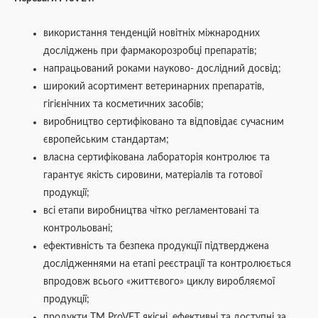
використання тенденцій новітніх міжнародних
досліджень при фармакорозробці препаратів;
напрацьований роками науково- дослідний досвід;
широкий асортимент ветеринарних препаратів,
гігієнічних та косметичних засобів;
виробництво сертифіковано та відповідає сучасним
європейським стандартам;
власна сертифікована лабораторія контролює та
гарантує якість сировини, матеріалів та готової
продукції;
всі етапи виробництва чітко регламентовані та
контрольовані;
ефективність та безпека продукцїї підтверджена
дослідженнями на етапі реєстрації та контролюється
впродовж всього «життєвого» циклу виробляємої
продукції;
продукти ТМ ProVET якісні, ефективні та доступні за