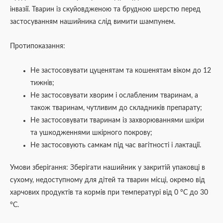
інвазії. Тварин із скуйовдженою та брудною шерстю перед
застосуванням нашийника слід вимити шампунем.
Протипоказання:
Не застосовувати цуценятам та кошенятам віком до 12
тижнів;
Не застосовувати хворим і ослабленим тваринам, а
також тваринам, чутливим до складників препарату;
Не застосовувати тваринам із захворюваннями шкіри
та ушкодженнями шкірного покрову;
Не застосовують самкам під час вагітності і лактації.
Умови зберігання: Зберігати нашийник у закритій упаковці в
сухому, недоступному для дітей та тварин місці, окремо від
харчових продуктів та кормів при температурі від 0 °С до 30
°С.