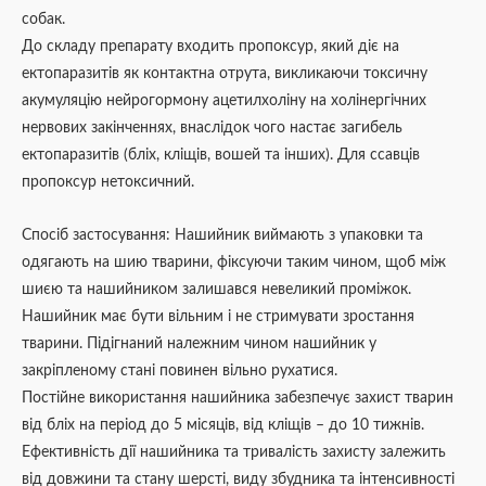
собак.
До складу препарату входить пропоксур, який діє на
ектопаразитів як контактна отрута, викликаючи токсичну
акумуляцію нейрогормону ацетилхоліну на холінергічних
нервових закінченнях, внаслідок чого настає загибель
ектопаразитів (бліх, кліщів, вошей та інших). Для ссавців
пропоксур нетоксичний.
Спосіб застосування: Нашийник виймають з упаковки та
одягають на шию тварини, фіксуючи таким чином, щоб між
шиєю та нашийником залишався невеликий проміжок.
Нашийник має бути вільним і не стримувати зростання
тварини. Підігнаний належним чином нашийник у
закріпленому стані повинен вільно рухатися.
Постійне використання нашийника забезпечує захист тварин
від бліх на період до 5 місяців, від кліщів – до 10 тижнів.
Ефективність дії нашийника та тривалість захисту залежить
від довжини та стану шерсті, виду збудника та інтенсивності