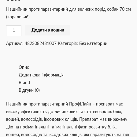
Нашийник протипаразитарний для великих порід собак 70 см
(кораловий)
Додати в кошик
Артикул:
4823082431007
Категорія:
Без категории
Опис
Додаткова інформація
Brand
Відгуки (0)
Нашийник протипаразитарний ПрофіЛайн – препарат має
високу ефективність до личинкових та статевозрілих бліх,
вошей, волосоїдів, іксодових кліщів. Препарат має виражену
дію на преімагінальні та імагінальні фази розвитку бліх,
вошей, волосоїдів та іксодових кліщів, які паразитують на тілі