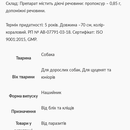
Склад: Препарат містить діючі речовини: пропоксур – 0,85 г,
допоміжні речовини.
Термін придатності: 5 років. Довжина –70 см, колір-
кораловий. РП № АВ-07791-03-18. Сертифікат: ISO
9001:2015, GMP.
Собака
Тварина
Для дорослих собак
,
Для цуценят та
Вік тварини
юніорів
Нашийник
Форма випуску
Від бліх та кліщів
Призначення
Товари у
Від паразитів