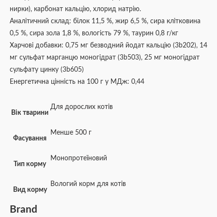
нирки), карбонат кальцію, хлорид натрію.
Аналітичний склад: білок 11,5 %, жир 6,5 %, сира клітковина
0,5 %, сира зола 1,8 %, вологість 79 %, таурин 0,8 г/кг
Харчові добавки: 0,75 мг безводний йодат кальцію (3b202), 14
мг сульфат марганцю моногідрат (3b503), 25 мг моногідрат
сульфату цинку (3b605)
Енергетична цінність на 100 г у МДж: 0,44
Для дорослих котів
Вік тварини
Менше 500 г
Фасування
Монопротеїновий
Тип корму
Вологий корм для котів
Вид корму
Brand