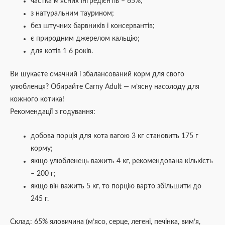
частка м’ясних інгредієнтів – 65%;
з натуральним таурином;
без штучних барвників і консервантів;
є природним джерелом кальцію;
для котів 1 6 років.
Ви шукаєте смачний і збалансований корм для свого
улюбленця? Обирайте Carny Adult — м’ясну насолоду для
кожного котика!
Рекомендації з годування:
добова порція для кота вагою 3 кг становить 175 г
корму;
якщо улюбленець важить 4 кг, рекомендована кількість
– 200 г;
якщо він важить 5 кг, то порцію варто збільшити до
245 г.
Склад: 65% яловичина (м’ясо, серце, легені, печінка, вим’я,