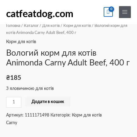
Перейти
По
Main
Вологий
до
catfeatdog.com
Menu
корм
вмісту
для
Головна
/
Каталог
/
Для котів
/
Корм для котів
/ Вологий корм для
котів
котів Animonda Carny Adult Beef, 400 г
Animonda
Корм для котів
Carny
Вологий корм для котів
Adult
Animonda Carny Adult Beef, 400 г
Beef,
400
₴
185
г
кількість
З яловичиною для котів
Додати в кошик
Артикул:
1111171498
Категорія:
Корм для котів
Carny