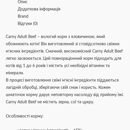
Опис
Додаткова інформація
Brand
Відгуки (0)
Carny Adult Beef – вологий корм з яловичиною, який
обожнюють коти! Він виготовлений зі стовідсотково свіжих
м’ясних інгредієнтів. Смачний, високоякісний Carny Adult Beef
легко засвоюється. Цей повнораціонний корм підходить для
котів від 1 до 6 років і містить усі необхідні вітаміни та
мінерали.
В процесі виготовлення свіжі м’ясні інгредієнти піддаються
лагідній обробці, зберігаючи свій смак і користь. Кожен
шматочок корму дарує неповторну насолоду від прийому їжі.
Carny Adult Beef не містить зерна, сої та цукру.
Особливості корму: