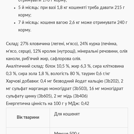
отримувати 170 г корму;
5 й місяць: при вазі 1,8 кг кошеняті треба давати 215 г
корму;
7 й місяць: кошеня вагою 2,6 кг може отримувати 240 г
корму.
Склад: 27% яловичина (легені, м’ясо), 24% курка (печінка,
м’ясо, серце), 12% кролик (нутрощі), мінеральні речовини, олія
каноли, риб’ячий жир, сафлорова олія.
Аналітичний склад: білок 10,5 %, жир 6,3 %, сира клітковина
0,3 %, сира зола 1,8 %, вологість 80 %, таурин 0,6 г/кг
Харчові добавки: 0,4 мг безводний йодат кальцію (3b202), 2
мг сульфат марганцю моногідрат (3b503), 16 мг моногідрат
сульфату цинку (3b605), 2 мг мідь (3b406)
Енергетична цінність на 100 г у МДж: 0,42
Для кошенят
Вік тварини
Менше 500 г