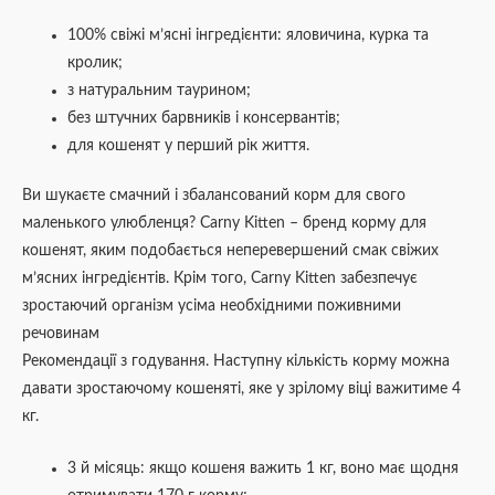
100% свіжі м’ясні інгредієнти: яловичина, курка та
кролик;
з натуральним таурином;
без штучних барвників і консервантів;
для кошенят у перший рік життя.
Ви шукаєте смачний і збалансований корм для свого
маленького улюбленця? Carny Kitten – бренд корму для
кошенят, яким подобається неперевершений смак свіжих
м’ясних інгредієнтів. Крім того, Carny Kitten забезпечує
зростаючий організм усіма необхідними поживними
речовинам
Рекомендації з годування. Наступну кількість корму можна
давати зростаючому кошеняті, яке у зрілому віці важитиме 4
кг.
3 й місяць: якщо кошеня важить 1 кг, воно має щодня