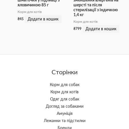
шматочки у підливці з
зменшення алергенів на
яловичиною 85 г
шерсті та після
стерилізації з індичкою
Корм для котів
1,4 кг
Додати в кошик
₴
45
Корм для котів
Додати в кошик
₴
799
Сторінки
Корм для собак
Корм для котів
Одяг для собак
Догляд за собаками
Амуніція
Лежанки та підстилки
Бренди