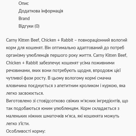
Опис
Додаткова інформація
Brand
Відгуки (0)
Carny Kitten Beef, Chicken + Rabbit – повнораціонний вологий
корм для кошенят. Він оптимально адаптований до потреб
організму улюбленців першого року життя. Carny Kitten Beef,
Chicken + Rabbit забезпечує кошенят усіма поживними
речовинами, яких вони потребують щодня, впродовж цієї
чутливої фази росту. В цьому вологому кормі смачна
яловичина поєднується з апетитним кроликом і куркою, яка
легко засвоюється.
Виготовлено зі стовідсотково свіжих м’ясних інгредієнтів, що
так подобаються юним улюбленцям. Корм складається з
маленьких ніжних шматочків м’яса, які кошенята можуть
легко з’їсти.
Особливості корму: