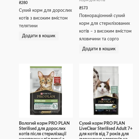
Корм для котів
₴
280
₴
573
Сухий корм для дорослих
Повнораціонний сухий
котів з високим вмістом
корм для стерилізованих
телятини
котів – з високим вмістом
Додати в кошик
яловичини та сорго
Додати в кошик
Вологий корм PRO PLAN
Сухий корм PRO PLAN
Sterilised для дорослих
LiveClear Sterilised Adult 7+
котів після стерилізації
для котів від 7 років для