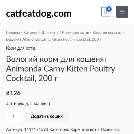
Перейти
По
Main
Вологий
до
catfeatdog.com
Menu
корм
вмісту
для
кошенят
Головна
/
Каталог
/
Для котів
/
Корм для котів
/ Вологий корм для
Animonda
кошенят Animonda Carny Kitten Poultry Cocktail, 200 г
Carny
Корм для котів
Kitten
Вологий корм для кошенят
Poultry
Animonda Carny Kitten Poultry
Cocktail,
Cocktail, 200 г
200
г
кількість
₴
126
З птицею для кошенят
Додати в кошик
Артикул:
1111171593
Категорія:
Корм для котів
Позначка: