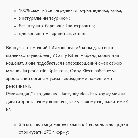
100% свіжі м’ясні інгредієнти: курка, індичка, качка;
з натуральним таурином;
без штучних барвників і консервантів;
для кошенят у перший рік життя.
Ви шукаєте смачний і збалансований корм для свого
маленького улюбленця? Carny Kitten – бренд корму для
кошенят, яким подобається неперевершений смак свіжих
м’ясних інгредієнтів. Крім того, Carny Kitten забезпечує
зростаючий організм усіма необхідними поживними
речовинами.
Рекомендації з годування. Наступну кількість корму можна
давати зростаючому кошеняті, яке у зрілому віці важитиме 4
кг.
3 й місяць: якщо кошеня важить 1 кг, воно має щодня
отримувати 170 г корму;