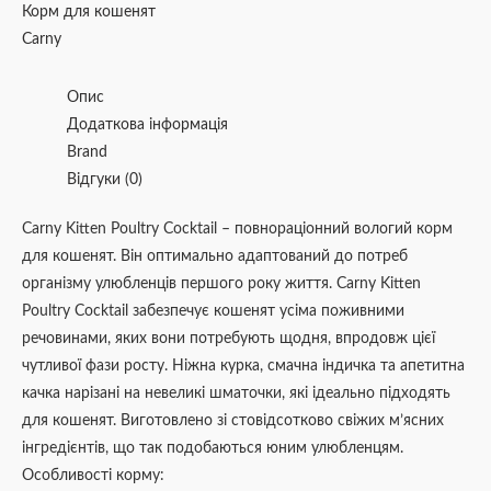
Корм для кошенят
Carny
Опис
Додаткова інформація
Brand
Відгуки (0)
Carny Kitten Poultry Cocktail – повнораціонний вологий корм
для кошенят. Він оптимально адаптований до потреб
організму улюбленців першого року життя. Carny Kitten
Poultry Cocktail забезпечує кошенят усіма поживними
речовинами, яких вони потребують щодня, впродовж цієї
чутливої фази росту. Ніжна курка, смачна індичка та апетитна
качка нарізані на невеликі шматочки, які ідеально підходять
для кошенят. Виготовлено зі стовідсотково свіжих м’ясних
інгредієнтів, що так подобаються юним улюбленцям.
Особливості корму: