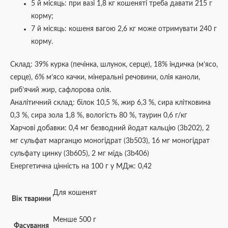
5 й місяць: при вазі 1,8 кг кошеняті треба давати 215 г
корму;
7 й місяць: кошеня вагою 2,6 кг може отримувати 240 г
корму.
Склад: 39% курка (печінка, шлунок, серце), 18% індичка (м’ясо,
серце), 6% м’ясо качки, мінеральні речовини, олія каноли,
риб’ячий жир, сафлорова олія.
Аналітичний склад: білок 10,5 %, жир 6,3 %, сира клітковина
0,3 %, сира зола 1,8 %, вологість 80 %, таурин 0,6 г/кг
Харчові добавки: 0,4 мг безводний йодат кальцію (3b202), 2
мг сульфат марганцю моногідрат (3b503), 16 мг моногідрат
сульфату цинку (3b605), 2 мг мідь (3b406)
Енергетична цінність на 100 г у МДж: 0,42
Для кошенят
Вік тварини
Менше 500 г
Фасування