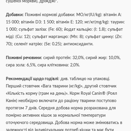
сушеної моркви), дріжджі*.
Добавки:
Поживні кормові добавки: МО/кг(IU/kg): вітамін А:
15 000; вітамін D3: 1 500; вітамін Е: 120; мг/кг(mg/kg): таурин:
1 000; сульфат заліза: (Fe: 60); йодат кальцію: (I: 1.8); сульфат
міді: (Cu: 12); сульфат марганцю: (Mn: 8); сульфат цинку: (Zn:
70); селеніт натрію: (Se: 0.25); антиоксиданти.
Поживні речовини:
сирий протеїн: 32,0%, сирий жир: 10,0%,
сира зола: 6,5%, сира клітковина: 2,0%.
Рекомендації щодо годівлі:
див. таблицю на упаковці.
Перший стовпчик «Вага тварини (кг/kg)», другий стовпчик
«Кількість корму (грам на день)». Корм Royal Canin® (Роял
Канін) необхідно включати до раціону тварини поступово
протягом 7 днів. Середня добова норма розрахована для
помірно активних кішок за нормальної температури
оточуючого середовища. Добова норма може змінюватись в
залежності від індивідуальних потреб кішки та має бути