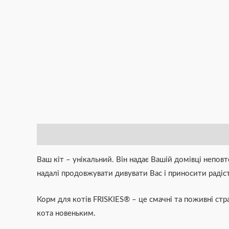
Опис
Додаткова інформація
Brand
Відгуки (0)
Ваш кіт – унікальний. Він надає Вашій домівці непов
надалі продовжувати дивувати Вас і приносити радіс
Корм для котів FRISKIES® – це смачні та поживні стр
кота новеньким.