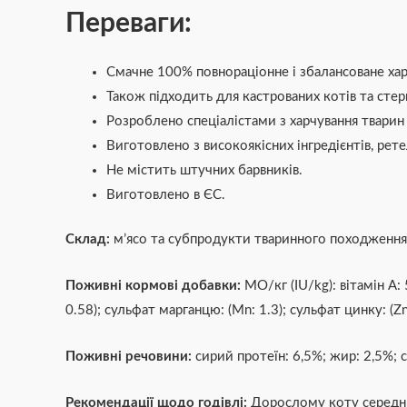
Переваги:
Смачне 100% повнораціонне і збалансоване хар
Також підходить для кастрованих котів та стер
Розроблено спеціалістами з харчування тварин 
Виготовлено з високоякісних інгредієнтів, рете
Не містить штучних барвників.
Виготовлено в ЄС.
Склад:
м’ясо та субпродукти тваринного походження (
Поживні кормові добавки:
МО/кг (IU/kg): вітамін А: 5
0.58); сульфат марганцю: (Mn: 1.3); сульфат цинку: (Z
Поживні речовини:
сирий протеїн: 6,5%; жир: 2,5%; 
Рекомендації щодо годівлі:
Дорослому коту середньо