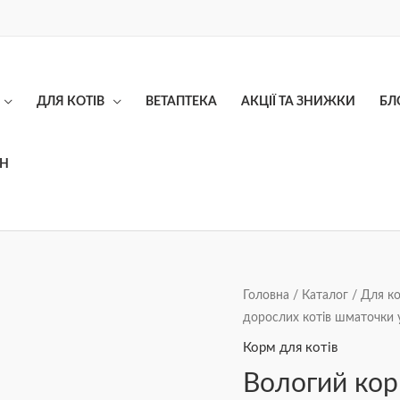
ДЛЯ КОТІВ
ВЕТАПТЕКА
АКЦІЇ ТА ЗНИЖКИ
БЛ
ОН
Вологий
Головна
/
Каталог
/
Для ко
дорослих котів шматочки у
корм
FRISKIES
Корм для котів
для
Вологий кор
дорослих