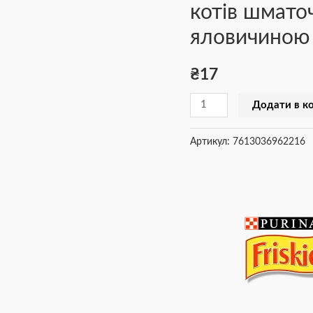
котів шматоч
котів
шматочки
яловичиною 
у
підливці
₴
17
з
Додати в к
яловичиною
85
Артикул:
7613036962216
г
кількість