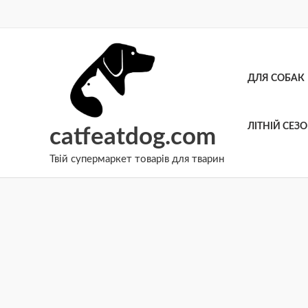
Перейти
до
вмісту
ДЛЯ СОБАК
ЛІТНІЙ СЕЗ
catfeatdog.com
Твій супермаркет товарів для тварин