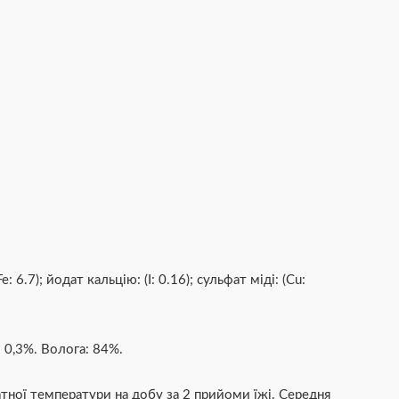
: 6.7); йодат кальцію: (I: 0.16); сульфат міді: (Cu:
: 0,3%. Волога: 84%.
тної температури на добу за 2 прийоми їжі. Середня