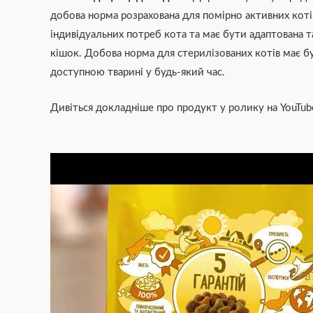
добова норма розрахована для помірно активних кот
індивідуальних потреб кота та має бути адаптована т
кішок. Добова норма для стерилізованих котів має б
доступною тварині у будь-який час.
Дивіться докладніше про продукт у ролику на YouTub