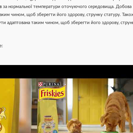
ів за нормальної температури оточуючого середовища. Добова 
аким чином, щоб зберегти його здорову, струнку статуру. Тако
ути адаптована таким чином, щоб зберегти його здорову, струнк
e: