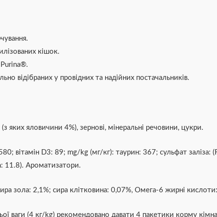
чування.
илізованих кішок.
Purina®.
льно відібраних у провідних та надійних постачальників.
з яких яловичини 4%), зернові, мінеральні речовини, цукри.
80; вітамін D3: 89; mg/kg (мг/кг): таурин: 367; сульфат заліза: (Fe
n: 11.8). Ароматизатори.
сира зола: 2,1%; сира клітковина: 0,07%, Омега-6 жирні кислоти
ї ваги (4 кг/kg) рекомендовано давати 4 пакетики корму кімна