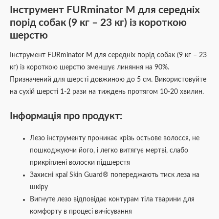
Інструмент FURminator M для середніх
порід собак (9 кг – 23 кг) із короткою
шерстю
Інструмент FURminator M для середніх порід собак (9 кг – 23
кг) із короткою шерстю зменшує линяння на 90%.
Призначений для шерсті довжиною до 5 см. Використовуйте
на сухій шерсті 1-2 рази на тиждень протягом 10-20 хвилин.
Інформація про продукт:
Лезо інструменту проникає крізь остьове волосся, не
пошкоджуючи його, і легко витягує мертві, слабо
прикріплені волоски підшерстя
Захисні краї Skin Guard® попереджають тиск леза на
шкіру
Вигнуте лезо відповідає контурам тіла тварини для
комфорту в процесі вичісування