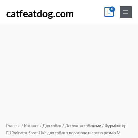
Перейти
По
Main
Фурмінатор
до
catfeatdog.com
Menu
FURminator
вмісту
Short
Hair
для
собак
з
короткою
шерстю
розмір
М
арт.691665
кількість
Головна
/
Каталог
/
Для собак
/
Догляд за собаками
/ Фурмінатор
FURminator Short Hair для собак з короткою шерстю розмір М