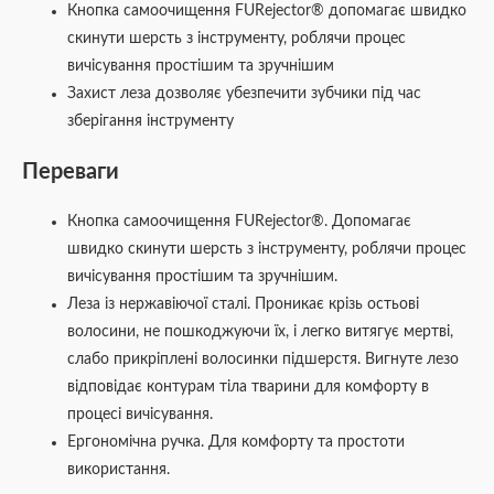
Кнопка самоочищення FURejector® допомагає швидко
скинути шерсть з інструменту, роблячи процес
вичісування простішим та зручнішим
Захист леза дозволяє убезпечити зубчики під час
зберігання інструменту
Переваги
Кнопка самоочищення FURejector®. Допомагає
швидко скинути шерсть з інструменту, роблячи процес
вичісування простішим та зручнішим.
Леза із нержавіючої сталі. Проникає крізь остьові
волосини, не пошкоджуючи їх, і легко витягує мертві,
слабо прикріплені волосинки підшерстя. Вигнуте лезо
відповідає контурам тіла тварини для комфорту в
процесі вичісування.
Ергономічна ручка. Для комфорту та простоти
використання.