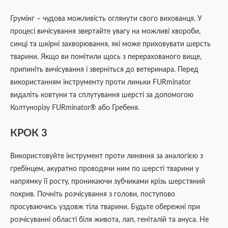
Грумінг – чудова можливість оглянути свого вихованця. У
процесі вичісування звертайте увагу на можливі хвороби,
синці та шкірні захворювання, які може приховувати шерсть
тварини. Якщо ви помітили щось з перерахованого вище,
припиніть вичісування і зверніться до ветеринара. Перед
використанням інструменту проти линьки FURminator
видаліть ковтуни та сплутування шерсті за допомогою
Колтунорізу FURminator® або Гребеня.
КРОК 3
Використовуйте інструмент проти линяння за аналогією з
гребінцем, акуратно проводячи ним по шерсті тварини у
напрямку її росту, проникаючи зубчиками крізь шерстяний
покрив. Почніть розчісування з голови, поступово
просуваючись уздовж тіла тварини. Будьте обережні при
розчісуванні області біля живота, лап, геніталій та ануса. Не