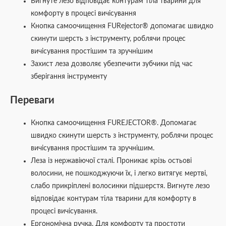
Вигнуте лезо відповідає контурам тіла тварини для
комфорту в процесі вичісування
Кнопка самоочищення FURejector® допомагає швидко
скинути шерсть з інструменту, роблячи процес
вичісування простішим та зручнішим
Захист леза дозволяє убезпечити зубчики під час
зберігання інструменту
Переваги
Кнопка самоочищення FUREJECTOR®. Допомагає
швидко скинути шерсть з інструменту, роблячи процес
вичісування простішим та зручнішим.
Леза із нержавіючої сталі. Проникає крізь остьові
волосини, не пошкоджуючи їх, і легко витягує мертві,
слабо прикріплені волосинки підшерстя. Вигнуте лезо
відповідає контурам тіла тварини для комфорту в
процесі вичісування.
Ергономічна ручка. Для комфорту та простоти