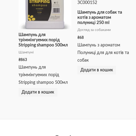
Шампунь для собак та
котів з ароматом
полуниці 250 ml
Догляд за собаками
Шампунь для
₴
68
тріммінгуемих порід
Stripping shampoo 500мл
Шампунь з ароматом
Шампуні
Полуниці для для котів та
₴
863
собак
Шампунь для
Додати в кошик
тріммінгуемих порід
Stripping shampoo 500мл
Додати в кошик