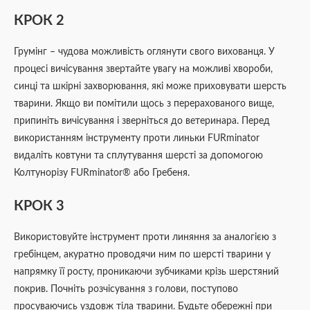
КРОК 2
Грумінг – чудова можливість оглянути свого вихованця. У
процесі вичісування звертайте увагу на можливі хвороби,
синці та шкірні захворювання, які може приховувати шерсть
тварини. Якщо ви помітили щось з перерахованого вище,
припиніть вичісування і зверніться до ветеринара. Перед
використанням інструменту проти линьки FURminator
видаліть ковтуни та сплутування шерсті за допомогою
Колтунорізу FURminator® або Гребеня.
КРОК 3
Використовуйте інструмент проти линяння за аналогією з
гребінцем, акуратно проводячи ним по шерсті тварини у
напрямку її росту, проникаючи зубчиками крізь шерстяний
покрив. Почніть розчісування з голови, поступово
просуваючись уздовж тіла тварини. Будьте обережні при