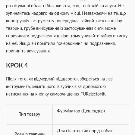
розчісуванні області біля живота, лап, геніталій та ануса. Не
зупиняйтесь надовго на одному місці. Незважаючи на те, що
конструкція інструменту попереджає зайвий тиск на шкіру
тварини, грубе вичісування із застосуванням сили може
спричинити подразнення шкіри, тому уникайте зайвого тиску
на неї. Якщо ви помітили почервоніння чи подразнення,
припиніть вичісування.
КРОК 4
Після того, як відмерлий підшерсток збереться на лезі
інструмента, зніміть його із зубчиків за допомогою
натискання на кнопку самоочищення FURejector®.
Фурмінатор (Дешеддер)
Тип товару
Для гігантських порід собак
Розмір тварини