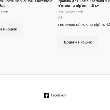
ля котів шар-лизун з котячою
Іграшка для котів Eastland з
йце
м’ятою та пір’ям, 4.8 см
 котів
Іграшки для котів
₴
80
з котячою м’ятою та пір’ям, 4.
и в кошик
Додати в кошик
Facebook