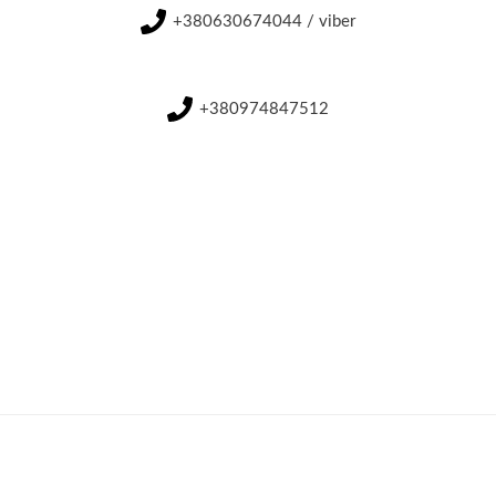
+380630674044 / viber
+380974847512