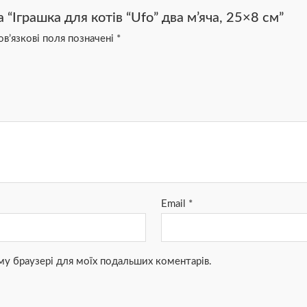
“Іграшка для котів “Ufo” два м’яча, 25×8 см”
в’язкові поля позначені
*
Email
*
ьому браузері для моїх подальших коментарів.