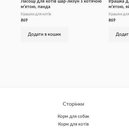
Ласощі для котів шар-лизун з котячою
Іграшка д
м’ятою, панда
м’ятою, я
Іграшки для котів
Іграшки для
₴
69
₴
69
Додати в кошик
Додат
Сторінки
Корм для собак
Корм для котів