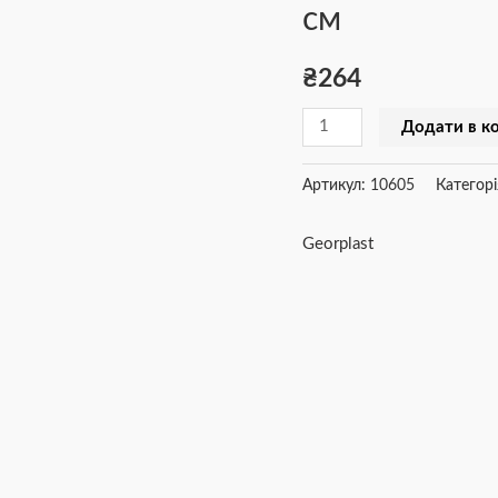
см
м’яча,
25x8
₴
264
см
кількість
Додати в к
Артикул:
10605
Категорі
Georplast