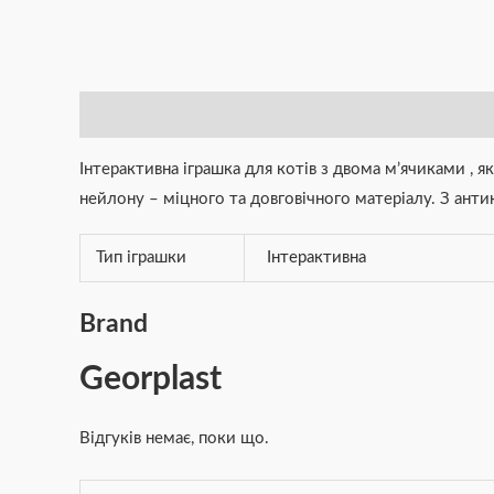
Опис
Додаткова інформація
Brand
Відгуки (0)
Інтерактивна іграшка для котів з двома м’ячиками , 
нейлону – міцного та довговічного матеріалу. З ант
Тип іграшки
Інтерактивна
Brand
Georplast
Відгуків немає, поки що.