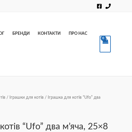
Пошук
ОГ
БРЕНДИ
КОНТАКТИ
ПРО НАС
тів
/
Іграшки для котів
/ Іграшка для котів “Ufo” два
котів “Ufo” два м’яча, 25×8