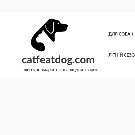
Перейти
до
вмісту
ДЛЯ СОБАК
ЛІТНІЙ СЕЗ
catfeatdog.com
Твій супермаркет товарів для тварин