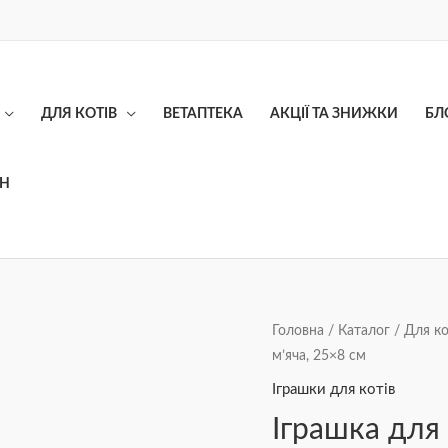
ДЛЯ КОТІВ
ВЕТАПТЕКА
АКЦІЇ ТА ЗНИЖКИ
БЛ
ОН
Іграшка
Головна
/
Каталог
/
Для ко
м’яча, 25×8 см
для
котів
Іграшки для котів
"Ufo"
Іграшка для 
два