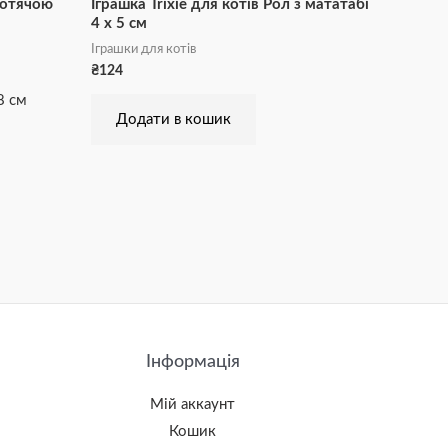
 котячою
Іграшка Trixie для котів Рол з мататабі
4 х 5 см
Іграшки для котів
₴
124
8 см
Додати в кошик
Інформація
Мій аккаунт
Кошик