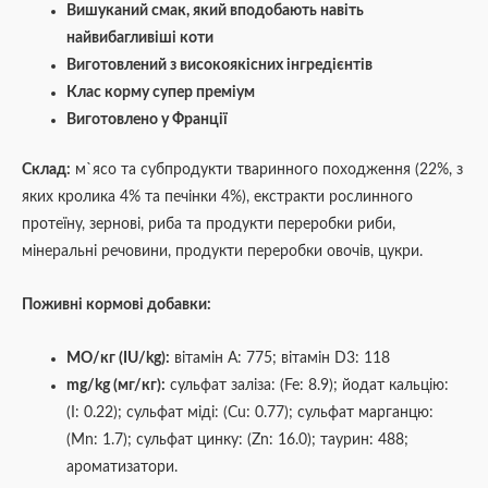
Вишуканий смак, який вподобають навіть
найвибагливіші коти
Виготовлений з високоякісних інгредієнтів
Клас корму супер преміум
Виготовлено у Франції
Склад:
м`ясо та субпродукти тваринного походження (22%, з
яких кролика 4% та печінки 4%), екстракти рослинного
протеїну, зернові, риба та продукти переробки риби,
мінеральні речовини, продукти переробки овочів, цукри.
Поживні кормові добавки:
MO/кг (IU/kg):
вітамін А: 775; вітамін D3: 118
mg/kg (мг/кг):
сульфат заліза: (Fe: 8.9); йодат кальцію:
(I: 0.22); сульфат міді: (Cu: 0.77); сульфат марганцю:
(Mn: 1.7); сульфат цинку: (Zn: 16.0); таурин: 488;
ароматизатори.