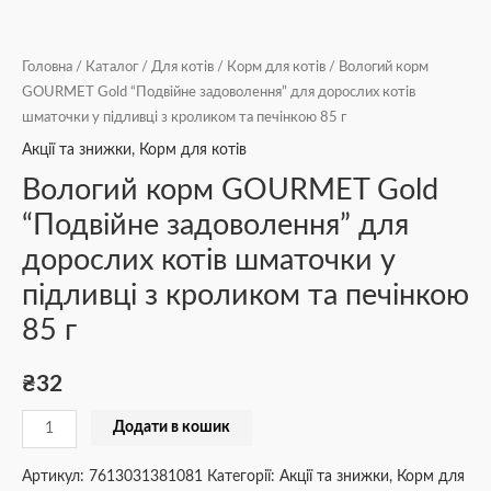
г
кількість
Головна
/
Каталог
/
Для котів
/
Корм для котів
/ Вологий корм
GOURMET Gold “Подвійне задоволення” для дорослих котів
шматочки у підливці з кроликом та печінкою 85 г
Акції та знижки
,
Корм для котів
Вологий корм GOURMET Gold
“Подвійне задоволення” для
дорослих котів шматочки у
підливці з кроликом та печінкою
85 г
₴
32
Додати в кошик
Артикул:
7613031381081
Категорії:
Акції та знижки
,
Корм для