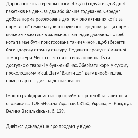
Дорослого кота середньої ваги (4 kg/кг) годуйте від 3 до 4
пакетиків на день, за два або більше годування. Середня
добова норма розрахована для помірно активних котів за
нормальної температури оточуючого середовища. Ця норма
може змінюватись в залежності від індивідуальних потреб
кота та має бути пристосована таким чином, щоб зберегти
його здорову струнку статуру. Подавати продукт кімнатної
температури. Чиста свіжа питна вода повинна бути
доступною тварині у будь-який час. Зберігати корм у сухому
прохолодному місці. Дату “Вжити до”, дату виробництва,
номер партії — див. на дні паковання.
Імпортер/підприємство, що приймає претензії та запитання
споживачів: ТОВ «Нестле Україна», 03150, Україна, м. Київ, вул.
Велика Васильківська, б. 139.
Дивіться докладніше про продукт у відео: