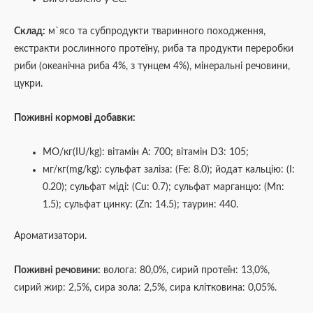
Склад:
м`ясо та субпродукти тваринного походження,
екстракти рослинного протеїну, риба та продукти переробки
риби (океанічна риба 4%, з тунцем 4%), мінеральні речовини,
цукри.
Поживні кормові добавки:
МО/кг(IU/kg): вітамін А: 700; вітамін D3: 105;
мг/кг(mg/kg): сульфат заліза: (Fe: 8.0); йодат кальцію: (I:
0.20); сульфат міді: (Cu: 0.7); сульфат марганцю: (Mn:
1.5); сульфат цинку: (Zn: 14.5); таурин: 440.
Aроматизатори.
Поживні речовини:
волога: 80,0%, сирий протеїн: 13,0%,
сирий жир: 2,5%, сира зола: 2,5%, сира клітковина: 0,05%.