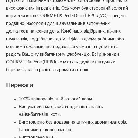
годувати її смачними стравами, які виготовлені з простих та
високоякісних інгредієнтів. Ось чому був створений вологий
корм для котів GOURMET® Perle Duo (ПЕРЛ ДУО) – рецепт
подвійної насолоди для шанувальників витончених
делікатесів на кожен день. Комбінація відібраних, ніжних
шматочків, подрібнених до міні філе з двома рибними або
м’ясними смаками, що подаються у смачній підливці на
радість Вашому вибагливому улюбленцю. Всі різновиди
GOURMET® Perle (ПЕРЛ) не містять доданих штучних
барвників, консервантів і ароматизаторів.
Переваги:
100% повнораціонний вологий корм.
Вишуканий смак, який вподобають навіть
найвибагливіші коти.
Виготовлено без додавання штучних ароматизаторів,
барвників та консервантів.
Виготовлено у ЄС.