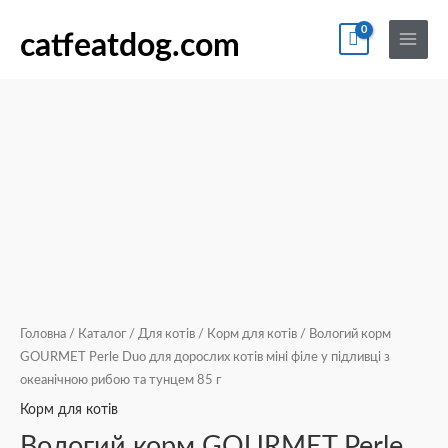
Перейти
По
Main
Вологий
до
catfeatdog.com
Menu
корм
вмісту
GOURMET
Perle
Duo
для
дорослих
котів
міні
філе
у
підливці
з
Головна
/
Каталог
/
Для котів
/
Корм для котів
/ Вологий корм
океанічною
GOURMET Perle Duo для дорослих котів міні філе у підливці з
океанічною рибою та тунцем 85 г
рибою
та
Корм для котів
тунцем
Вологий корм GOURMET Perle