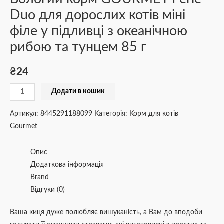
85
Duo для дорослих котів міні
г
філе у підливці з океанічною
кількість
рибою та тунцем 85 г
₴
24
Додати в кошик
Артикул:
8445291188099
Категорія:
Корм для котів
Gourmet
Опис
Додаткова інформація
Brand
Відгуки (0)
Ваша киця дуже полюбляє вишуканість, а Вам до вподоби