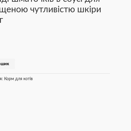
вищеною чутливістю шкіри
г
ошик
я:
Корм для котів