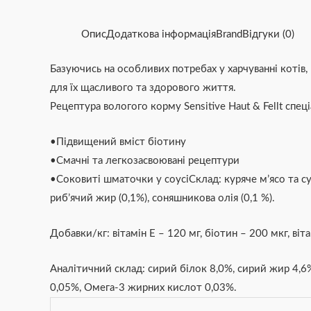
Опис
Додаткова інформація
Brand
Відгуки (0)
Базуючись на особливих потребах у харчуванні коті
для їх щасливого та здорового життя.
Рецептура вологого корму Sensitive Haut & Fellt спе
•Підвищений вміст біотину
•Смачні та легкозасвоювані рецептури
•Соковиті шматочки у соусіСклад: куряче м’ясо та суб
риб’ячий жир (0,1%), соняшникова олія (0,1 %).
Добавки/кг: вітамін E – 120 мг, біотин – 200 мкг, віт
Аналітичний склад: сирий білок 8,0%, сирий жир 4,6%
0,05%, Омега-3 жирних кислот 0,03%.