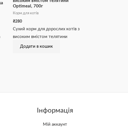
високим вмістом телятини
ка
Optimeal, 700г
Корм для котів
₴
280
Сухий корм для дорослих котів з
а
високим вмістом телятини
Додати в кошик
Інформація
Мій аккаунт