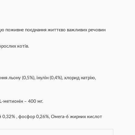
енцю поживне поєднання життєво важливих речовин
орослих котів.
я льону (0,5%), інулін (0,4%), хлорид натрію,
 L-метионін – 400 мг.
цій 0,32% , фосфор 0,26%, Омега-6 жирних кислот