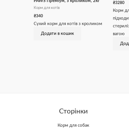
PAWS Преміум, з кроликом, 2кг
₴
3280
Корм для котів
Корм дл
₴
340
підходи
Сухий корм для котів з кроликом
стерилі
Додати в кошик
вагою
Дод
Сторінки
Корм для собак