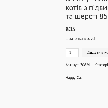
котів з під
Fell
у
та шерсті 85
вигляді
шматочків
₴
35
в
cоусі
шматочки в соусі
для
котів
Додати в к
з
підвищеною
Артикул:
70624
Категорі
чутливістю
шкіри
Happy Cat
та
шерсті
85г
кількість