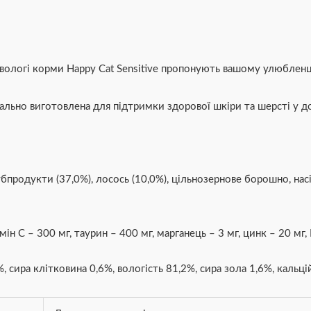
в, вологі корми Happy Cat Sensitive пропонують вашому улюбл
ціально виготовлена для підтримки здорової шкіри та шерсті у д
продукти (37,0%), лосось (10,0%), цільнозернове борошно, насінн
амін С – 300 мг, таурин – 400 мг, марганець – 3 мг, цинк – 20 мг,
, сира клітковина 0,6%, вологість 81,2%, сира зола 1,6%, каль