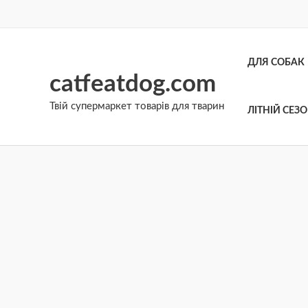
Перейти
до
вмісту
ДЛЯ СОБАК
catfeatdog.com
Твій супермаркет товарів для тварин
ЛІТНІЙ СЕЗ