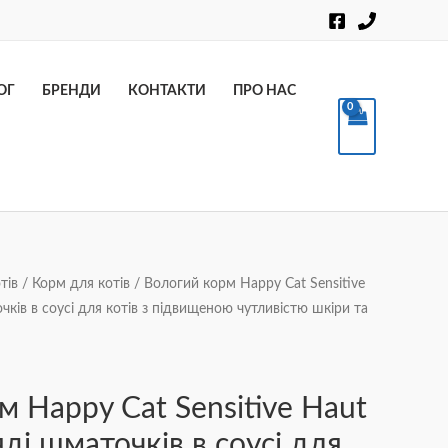
Пошук
ОГ
БРЕНДИ
КОНТАКТИ
ПРО НАС
тів
/
Корм для котів
/ Вологий корм Happy Cat Sensitive
очків в cоусі для котів з підвищеною чутливістю шкіри та
м Happy Cat Sensitive Haut
ляді шматочків в cоусі для