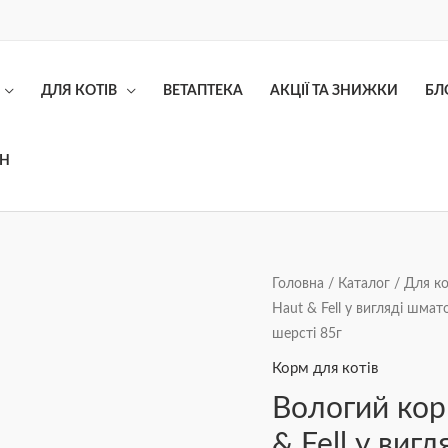
ДЛЯ КОТІВ
ВЕТАПТЕКА
АКЦІЇ ТА ЗНИЖКИ
БЛ
ОН
Вологий
Головна
/
Каталог
/
Для ко
Haut & Fell у вигляді шмат
корм
шерсті 85г
Happy
Cat
Корм для котів
Sensitive
Вологий кор
Haut
& Fell у виг
&