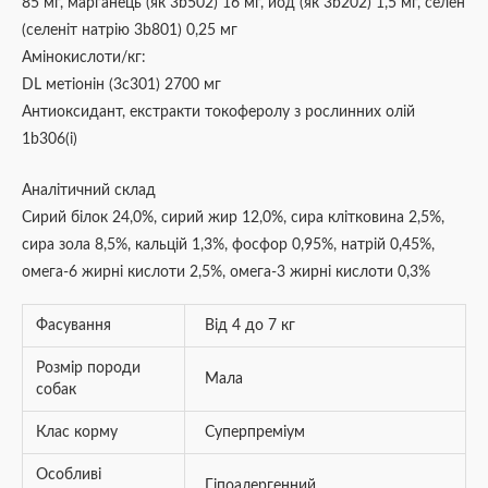
85 мг, марганець (як 3b502) 16 мг, йод (як 3b202) 1,5 мг, селен
(селеніт натрію 3b801) 0,25 мг
Амінокислоти/кг:
DL метіонін (3c301) 2700 мг
Антиоксидант, екстракти токоферолу з рослинних олій
1b306(i)
Аналітичний склад
Сирий білок 24,0%, сирий жир 12,0%, сира клітковина 2,5%,
сира зола 8,5%, кальцій 1,3%, фосфор 0,95%, натрій 0,45%,
омега-6 жирні кислоти 2,5%, омега-3 жирні кислоти 0,3%
Фасування
Від 4 до 7 кг
Розмір породи
Мала
собак
Клас корму
Суперпреміум
Особливі
Гіпоалергенний