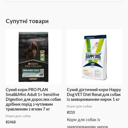
Супутні товари
Сухий корм PRO PLAN
Сухий дієтичний корм Happy
Small&Mini Adult 1+ Sensitive
Dog VET Diet Renal для собак
Digestion для дорослих собак
із захворюванням нирок 1 кг
дрібних порід з чутливим
Корм для собак
травленням з ягням 7 кг
₴
210
Корм для собак
Корм для собак із
₴
2468
захворюванням нирок