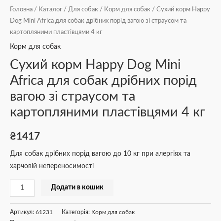
кг
Головна
/
Каталог
/
Для собак
/
Корм для собак
/ Сухий корм Happy
кількість
Dog Mini Africa для собак дрібних порід вагою зі страусом та
картопляними пластівцями 4 кг
Корм для собак
Сухий корм Happy Dog Mini
Africa для собак дрібних порід
вагою зі страусом та
картопляними пластівцями 4 кг
₴
1417
Для собак дрібних порід вагою до 10 кг при алергіях та
харчовій непереносимості
Додати в кошик
Артикул:
61231
Категорія:
Корм для собак