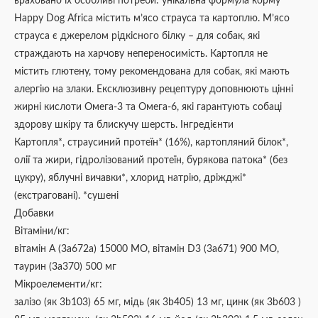
враховано їх особливі потреби: унікальна формула корму
Happy Dog Africa містить м’ясо страуса та картоплю. М’ясо
страуса є джерелом рідкісного білку – для собак, які
страждають на харчову непереносимість. Картопля не
містить глютену, тому рекомендована для собак, які мають
алергію на злаки. Ексклюзивну рецептуру доповнюють цінні
жирні кислоти Омега-3 та Омега-6, які гарантують собаці
здорову шкіру та блискучу шерсть. Інгредієнти
Картопля*, страусиний протеїн* (16%), картопляний білок*,
олії та жири, гідролізований протеїн, бурякова патока* (без
цукру), яблучні вичавки*, хлорид натрію, дріжджі*
(екстраговані). *сушені
Добавки
Вітаміни/кг:
вітамін A (3a672a) 15000 МО, вітамін D3 (3a671) 900 МО,
таурин (3a370) 500 мг
Мікроелементи/кг:
залізо (як 3b103) 65 мг, мідь (як 3b405) 13 мг, цинк (як 3b603 )