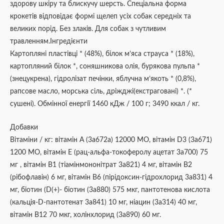
здорову шкіру та блискучу шерсть. Спеціальна форма
крокетів відповідає формі щелеп усіх собак середніх та
великих порід. Без злаків. Для собак з чутливим
травленням.Інгредієнти
Картопляні пластівці * (48%), білок м’яса страуса * (18%),
картопляний білок *, соняшникова олія, бурякова пульпа *
(знецукрена), гідролізат печінки, яблучна м’якоть * (0,8%),
рапсове масло, морська сіль, дріжджі(екстраговані) *. (*
сушені). Обмінної енергії 1460 кДж / 100 г; 3490 ккал / кг.
Добавки
Вітаміни / кг: вітамін A (3а672а) 12000 МО, вітамін D3 (3а671)
1200 МО, вітамін E (рац-альфа-токоферолу ацетат 3a700) 75
мг , вітамін B1 (тіамінмононітрат 3a821) 4 мг, вітамін B2
(рібофлавін) 6 мг, вітамін B6 (пірідоксин-гідрохлорид 3a831) 4
мг, біотин (D(+)- біотин (3a880) 575 мкг, пантотенова кислота
(кальція-D-пантотенат 3а841) 10 мг, ніацин (3a314) 40 мг,
вітамін B12 70 мкг, холінхлорид (3а890) 60 мг.