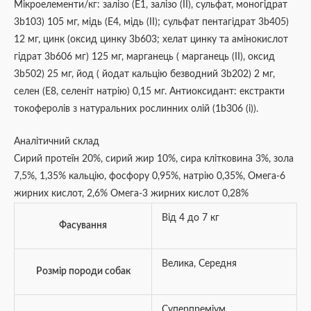
Мікроелементи/кг: залізо (Е1, залізо (II), сульфат, моногідрат
3b103) 105 мг, мідь (Е4, мідь (II); сульфат пентагідрат 3b405)
12 мг, цинк (оксид цинку 3b603; хелат цинку та амінокислот
гідрат 3b606 мг) 125 мг, марганець ( марганець (II), оксид
3b502) 25 мг, йод ( йодат кальцію безводний 3b202) 2 мг,
селен (Е8, селеніт натрію) 0,15 мг. Антиоксидант: екстракти
токоферолів з натуральних рослинних олій (1b306 (i)).
Аналітичний склад
Сирий протеїн 20%, сирий жир 10%, сира клітковина 3%, зола
7,5%, 1,35% кальцію, фосфору 0,95%, натрію 0,35%, Омега-6
жирних кислот, 2,6% Омега-3 жирних кислот 0,28%
Від 4 до 7 кг
Фасування
Велика
,
Середня
Розмір породи собак
Суперпреміум