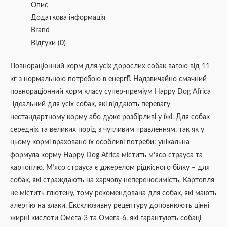
Опис
Додаткова інформація
Brand
Відгуки (0)
Повнораціонний корм для усіх дорослих собак вагою від 11
кг з нормальною потребою в енергії. Надзвичайно смачний
повнораціонний корм класу супер-преміум Happy Dog Africa
-ідеальний для усіх собак, які віддають перевагу
нестандартному корму або дуже розбірливі у їжі. Для собак
середніх та великих порід з чутливим травленням, так як у
цьому кормі враховано їх особливі потреби: унікальна
формула корму Happy Dog Africa містить м’ясо страуса та
картоплю. М’ясо страуса є джерелом рідкісного білку – для
собак, які страждають на харчову непереносимість. Картопля
не містить глютену, тому рекомендована для собак, які мають
алергію на злаки. Ексклюзивну рецептуру доповнюють цінні
жирні кислоти Омега-3 та Омега-6, які гарантують собаці