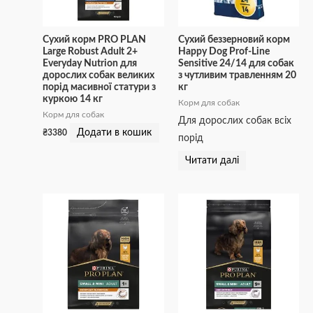
Сухий корм PRO PLAN
Сухий беззерновий корм
Large Robust Adult 2+
Happy Dog Prof-Line
Everyday Nutrion для
Sensitive 24/14 для собак
дорослих собак великих
з чутливим травленням 20
порід масивної статури з
кг
куркою 14 кг
Корм для собак
Корм для собак
Для дорослих собак всіх
Додати в кошик
₴
3380
порід
Читати далі